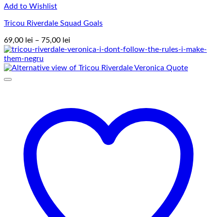
Add to Wishlist
Tricou Riverdale Squad Goals
Interval
69,00
lei
–
75,00
lei
de
prețuri:
69,00 lei
până
la
75,00 lei