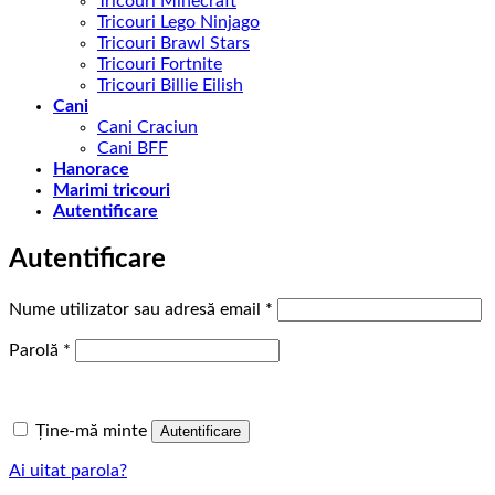
Tricouri Minecraft
Tricouri Lego Ninjago
Tricouri Brawl Stars
Tricouri Fortnite
Tricouri Billie Eilish
Cani
Cani Craciun
Cani BFF
Hanorace
Marimi tricouri
Autentificare
Autentificare
Obligatoriu
Nume utilizator sau adresă email
*
Obligatoriu
Parolă
*
Ține-mă minte
Autentificare
Ai uitat parola?