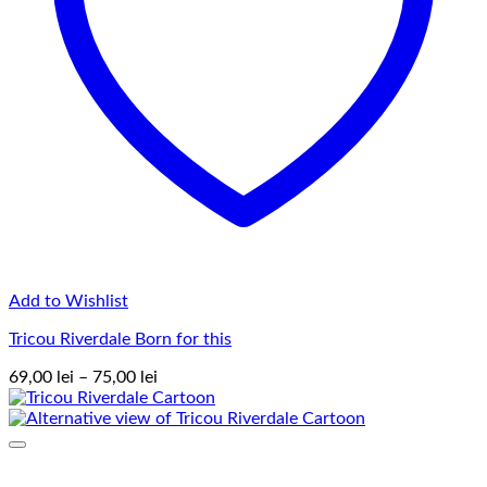
Add to Wishlist
Tricou Riverdale Born for this
Interval
69,00
lei
–
75,00
lei
de
prețuri:
69,00 lei
până
la