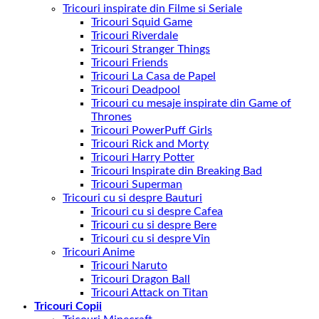
Tricouri inspirate din Filme si Seriale
Tricouri Squid Game
Tricouri Riverdale
Tricouri Stranger Things
Tricouri Friends
Tricouri La Casa de Papel
Tricouri Deadpool
Tricouri cu mesaje inspirate din Game of
Thrones
Tricouri PowerPuff Girls
Tricouri Rick and Morty
Tricouri Harry Potter
Tricouri Inspirate din Breaking Bad
Tricouri Superman
Tricouri cu si despre Bauturi
Tricouri cu si despre Cafea
Tricouri cu si despre Bere
Tricouri cu si despre Vin
Tricouri Anime
Tricouri Naruto
Tricouri Dragon Ball
Tricouri Attack on Titan
Tricouri Copii