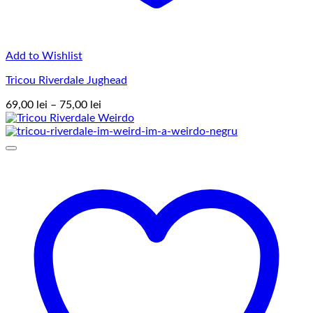
Add to Wishlist
Tricou Riverdale Jughead
Interval
69,00
lei
–
75,00
lei
de
prețuri:
69,00 lei
până
la
75,00 lei