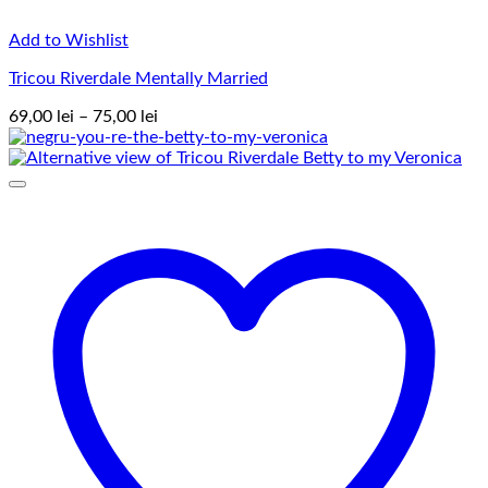
Add to Wishlist
Tricou Riverdale Mentally Married
Interval
69,00
lei
–
75,00
lei
de
prețuri:
69,00 lei
până
la
75,00 lei