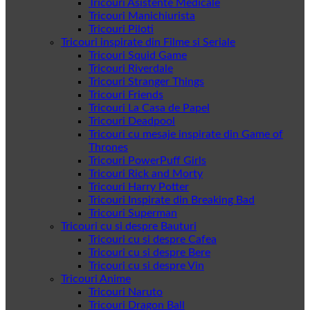
Tricouri Asistente Medicale
Tricouri Manichiurista
Tricouri Piloti
Tricouri inspirate din Filme si Seriale
Tricouri Squid Game
Tricouri Riverdale
Tricouri Stranger Things
Tricouri Friends
Tricouri La Casa de Papel
Tricouri Deadpool
Tricouri cu mesaje inspirate din Game of
Thrones
Tricouri PowerPuff Girls
Tricouri Rick and Morty
Tricouri Harry Potter
Tricouri Inspirate din Breaking Bad
Tricouri Superman
Tricouri cu si despre Bauturi
Tricouri cu si despre Cafea
Tricouri cu si despre Bere
Tricouri cu si despre Vin
Tricouri Anime
Tricouri Naruto
Tricouri Dragon Ball