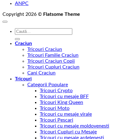
ANPC
Copyright 2026 ©
Flatsome Theme
Caută
după:
Craciun
Tricouri Craciun
Tricouri Familie Craciun
Tricouri Craciun Copii
Tricouri Cupluri Craciun
Cani Craciun
Tricouri
Categorii Populare
Tricouri Crypto
Tricouri cu mesaje BFF
Tricouri King Queen
Tricouri Moto
Tricouri cu mesaje virale
Tricouri Pescari
Tricouri cu mesaje moldovenesti
Tricouri Cupluri cu Mesaje
Tricouri cu mesaje ardelenesti