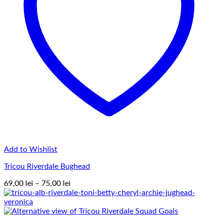
Add to Wishlist
Tricou Riverdale Bughead
Interval
69,00
lei
–
75,00
lei
de
prețuri:
69,00 lei