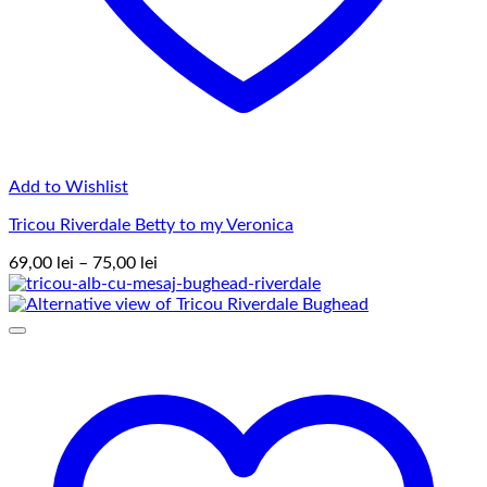
Add to Wishlist
Tricou Riverdale Betty to my Veronica
Interval
69,00
lei
–
75,00
lei
de
prețuri:
69,00 lei
până
la
75,00 lei