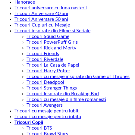
Hanorace
recente
Tricouri aniversare cu luna nasterii
Tricouri Aniversare 40 ani
Tricouri Aniversare 50 ani
Tricouri Cupluri cu Mesaje
Tricouri inspirate din Filme si Seriale
Tricouri Squid Game
Tricouri PowerPuff Girls
Tricouri Rick and Morty
Tricouri Friends
Tricouri Riverdale
Tricouri La Casa de Papel
Tricouri Harry Potter
Tricouri cu mesaje inspirate din Game of Thrones
Tricouri Deadpool
Tricouri Stranger Things
Tricouri Inspirate din Breaking Bad
Tricouri cu mesaje din filme romanesti
Tricouri Avengers
Tricouri cu mesaje pentru iubit
Tricouri cu mesaje pentru iubita
Tricouri Copii
Tricouri BTS
Tricouri Brawl Stars