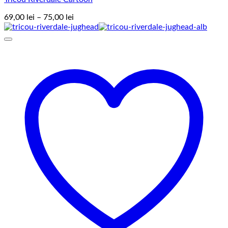
Interval
69,00
lei
–
75,00
lei
de
prețuri:
69,00 lei
până
la
75,00 lei