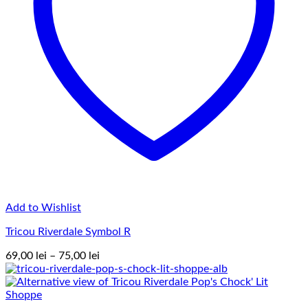
Add to Wishlist
Tricou Riverdale Symbol R
Interval
69,00
lei
–
75,00
lei
de
prețuri:
69,00 lei
până