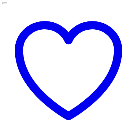
până
la
75,00 lei