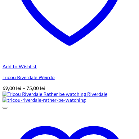
Add to Wishlist
Tricou Riverdale Weirdo
Interval
69,00
lei
–
75,00
lei
de
prețuri:
69,00 lei
până
la
75,00 lei