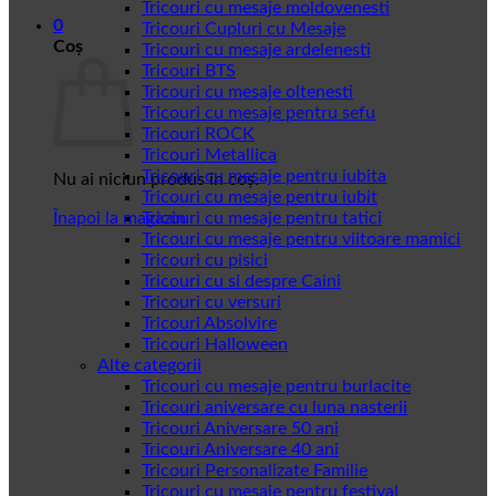
Tricouri cu mesaje moldovenesti
0
Tricouri Cupluri cu Mesaje
Coș
Tricouri cu mesaje ardelenesti
Tricouri BTS
Tricouri cu mesaje oltenesti
Tricouri cu mesaje pentru sefu
Tricouri ROCK
Tricouri Metallica
Tricouri cu mesaje pentru iubita
Nu ai niciun produs în coș.
Tricouri cu mesaje pentru iubit
Înapoi la magazin
Tricouri cu mesaje pentru tatici
Tricouri cu mesaje pentru viitoare mamici
Tricouri cu pisici
Tricouri cu si despre Caini
Tricouri cu versuri
Tricouri Absolvire
Tricouri Halloween
Alte categorii
Tricouri cu mesaje pentru burlacite
Tricouri aniversare cu luna nasterii
Tricouri Aniversare 50 ani
Tricouri Aniversare 40 ani
Tricouri Personalizate Familie
Tricouri cu mesaje pentru festival