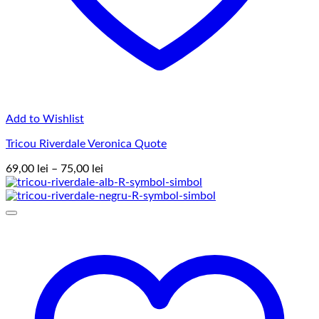
Add to Wishlist
Tricou Riverdale Veronica Quote
Interval
69,00
lei
–
75,00
lei
de
prețuri:
69,00 lei
până
la
75,00 lei