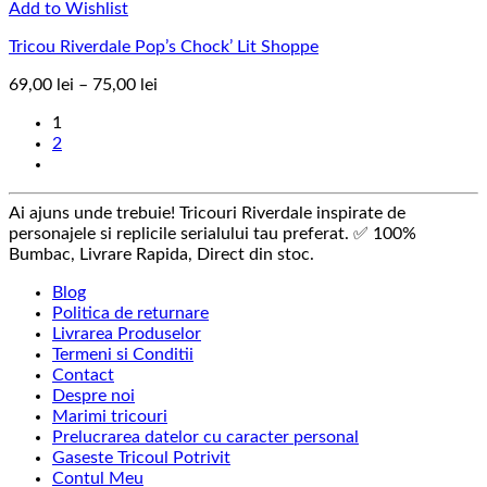
Add to Wishlist
Tricou Riverdale Pop’s Chock’ Lit Shoppe
Interval
69,00
lei
–
75,00
lei
de
1
prețuri:
2
69,00 lei
până
la
75,00 lei
Ai ajuns unde trebuie! Tricouri Riverdale inspirate de
personajele si replicile serialului tau preferat. ✅ 100%
Bumbac, Livrare Rapida, Direct din stoc.
Blog
Politica de returnare
Livrarea Produselor
Termeni si Conditii
Contact
Despre noi
Marimi tricouri
Prelucrarea datelor cu caracter personal
Gaseste Tricoul Potrivit
Contul Meu