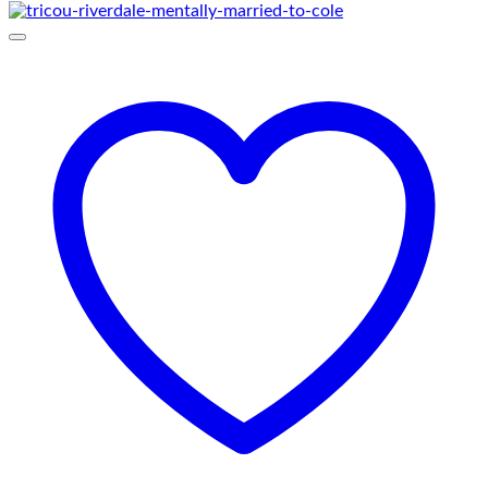
prețuri:
69,00 lei
până
la
75,00 lei