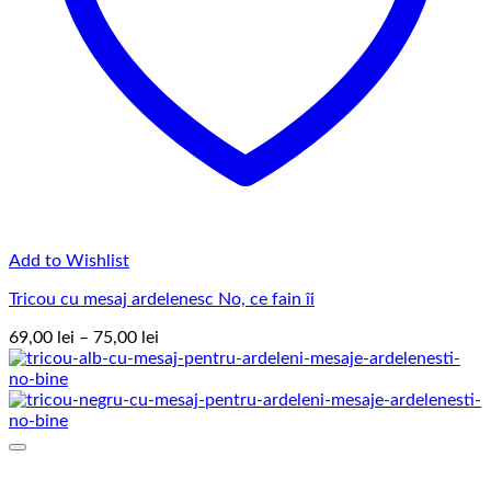
Add to Wishlist
Tricou cu mesaj ardelenesc No, ce fain îi
Interval
69,00
lei
–
75,00
lei
de
prețuri:
69,00 lei
până
la
75,00 lei