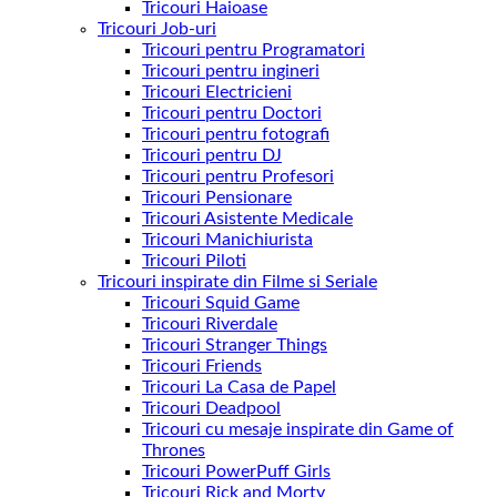
Tricouri Haioase
Tricouri Job-uri
Tricouri pentru Programatori
Tricouri pentru ingineri
Tricouri Electricieni
Tricouri pentru Doctori
Tricouri pentru fotografi
Tricouri pentru DJ
Tricouri pentru Profesori
Tricouri Pensionare
Tricouri Asistente Medicale
Tricouri Manichiurista
Tricouri Piloti
Tricouri inspirate din Filme si Seriale
Tricouri Squid Game
Tricouri Riverdale
Tricouri Stranger Things
Tricouri Friends
Tricouri La Casa de Papel
Tricouri Deadpool
Tricouri cu mesaje inspirate din Game of
Thrones
Tricouri PowerPuff Girls
Tricouri Rick and Morty