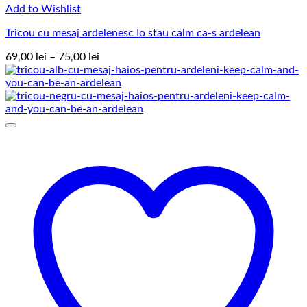
Add to Wishlist
Tricou cu mesaj ardelenesc Io stau calm ca-s ardelean
Interval
69,00
lei
–
75,00
lei
de
prețuri:
69,00 lei
până
la
75,00 lei