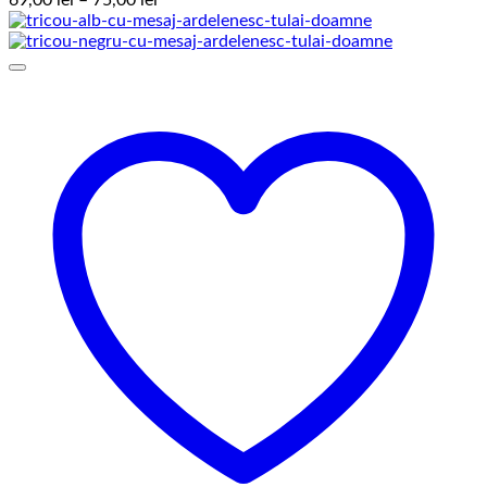
69,00
lei
–
75,00
lei
de
prețuri:
69,00 lei
până
la
75,00 lei