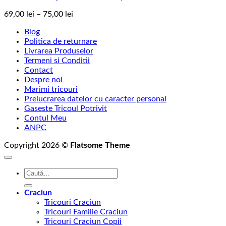
Interval
69,00
lei
–
75,00
lei
de
Blog
prețuri:
Politica de returnare
69,00 lei
Livrarea Produselor
până
Termeni si Conditii
la
Contact
75,00 lei
Despre noi
Marimi tricouri
Prelucrarea datelor cu caracter personal
Gaseste Tricoul Potrivit
Contul Meu
ANPC
Copyright 2026 ©
Flatsome Theme
Caută
după:
Craciun
Tricouri Craciun
Tricouri Familie Craciun
Tricouri Craciun Copii