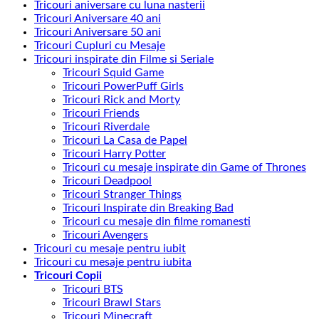
Tricouri aniversare cu luna nasterii
Tricouri Aniversare 40 ani
Tricouri Aniversare 50 ani
Tricouri Cupluri cu Mesaje
Tricouri inspirate din Filme si Seriale
Tricouri Squid Game
Tricouri PowerPuff Girls
Tricouri Rick and Morty
Tricouri Friends
Tricouri Riverdale
Tricouri La Casa de Papel
Tricouri Harry Potter
Tricouri cu mesaje inspirate din Game of Thrones
Tricouri Deadpool
Tricouri Stranger Things
Tricouri Inspirate din Breaking Bad
Tricouri cu mesaje din filme romanesti
Tricouri Avengers
Tricouri cu mesaje pentru iubit
Tricouri cu mesaje pentru iubita
Tricouri Copii
Tricouri BTS
Tricouri Brawl Stars
Tricouri Minecraft