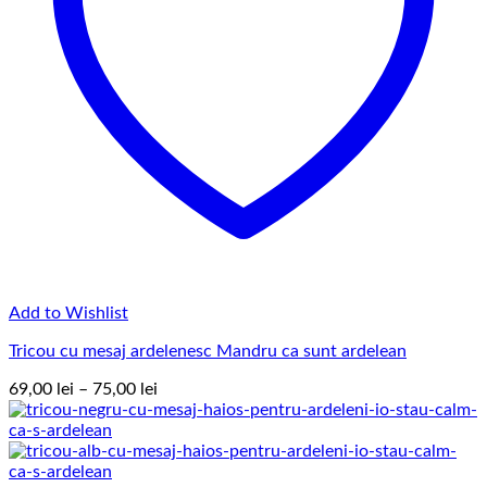
Add to Wishlist
Tricou cu mesaj ardelenesc Mandru ca sunt ardelean
Interval
69,00
lei
–
75,00
lei
de
prețuri:
69,00 lei
până