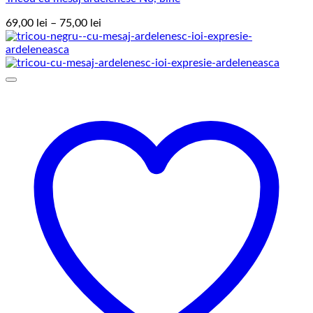
Interval
69,00
lei
–
75,00
lei
de
prețuri:
69,00 lei
până
la
75,00 lei