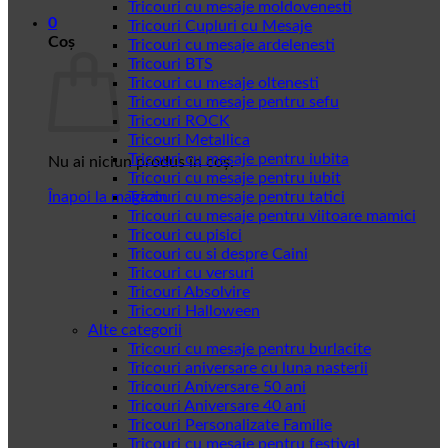
Tricouri cu mesaje moldovenesti
0
Tricouri Cupluri cu Mesaje
Coș
Tricouri cu mesaje ardelenesti
Tricouri BTS
Tricouri cu mesaje oltenesti
Tricouri cu mesaje pentru sefu
Tricouri ROCK
Tricouri Metallica
Tricouri cu mesaje pentru iubita
Nu ai niciun produs în coș.
Tricouri cu mesaje pentru iubit
Înapoi la magazin
Tricouri cu mesaje pentru tatici
Tricouri cu mesaje pentru viitoare mamici
Tricouri cu pisici
Tricouri cu si despre Caini
Tricouri cu versuri
Tricouri Absolvire
Tricouri Halloween
Alte categorii
Tricouri cu mesaje pentru burlacite
Tricouri aniversare cu luna nasterii
Tricouri Aniversare 50 ani
Tricouri Aniversare 40 ani
Tricouri Personalizate Familie
Tricouri cu mesaje pentru festival