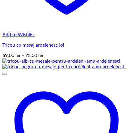
Add to Wishlist
Tricou cu mesaj ardelenesc Ioi
Interval
69,00
lei
–
75,00
lei
de
prețuri:
69,00 lei
până
la
75,00 lei