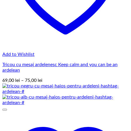
Add to Wishlist
Tricou cu mesaj ardelenesc Keep calm and you can be an
ardelean
Interval
69,00
lei
–
75,00
lei
de
prețuri:
69,00 lei
până
la
75,00 lei