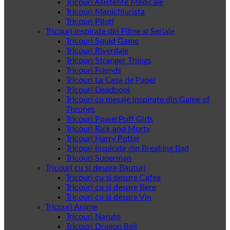
Tricouri Asistente Medicale
Tricouri Manichiurista
Tricouri Piloti
Tricouri inspirate din Filme si Seriale
Tricouri Squid Game
Tricouri Riverdale
Tricouri Stranger Things
Tricouri Friends
Tricouri La Casa de Papel
Tricouri Deadpool
Tricouri cu mesaje inspirate din Game of
Thrones
Tricouri PowerPuff Girls
Tricouri Rick and Morty
Tricouri Harry Potter
Tricouri Inspirate din Breaking Bad
Tricouri Superman
Tricouri cu si despre Bauturi
Tricouri cu si despre Cafea
Tricouri cu si despre Bere
Tricouri cu si despre Vin
Tricouri Anime
Tricouri Naruto
Tricouri Dragon Ball