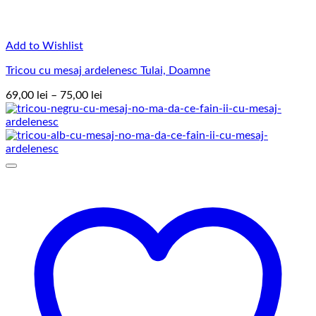
Add to Wishlist
Tricou cu mesaj ardelenesc Tulai, Doamne
Interval
69,00
lei
–
75,00
lei
de
prețuri:
69,00 lei
până
la
75,00 lei