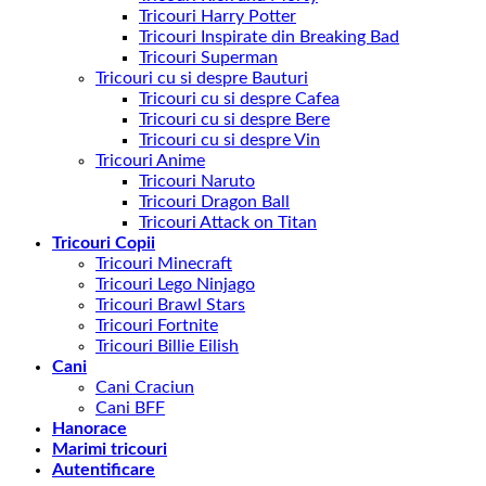
Tricouri Harry Potter
Tricouri Inspirate din Breaking Bad
Tricouri Superman
Tricouri cu si despre Bauturi
Tricouri cu si despre Cafea
Tricouri cu si despre Bere
Tricouri cu si despre Vin
Tricouri Anime
Tricouri Naruto
Tricouri Dragon Ball
Tricouri Attack on Titan
Tricouri Copii
Tricouri Minecraft
Tricouri Lego Ninjago
Tricouri Brawl Stars
Tricouri Fortnite
Tricouri Billie Eilish
Cani
Cani Craciun
Cani BFF
Hanorace
Marimi tricouri
Autentificare