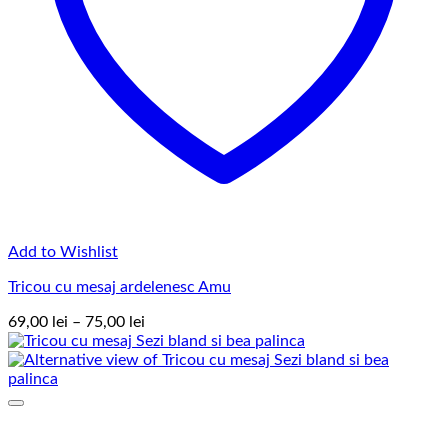
Add to Wishlist
Tricou cu mesaj ardelenesc Amu
Interval
69,00
lei
–
75,00
lei
de
prețuri:
69,00 lei
până
la
75,00 lei