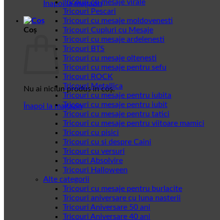
Tricouri cu mesaje virale
Înapoi la magazin
Tricouri Pescari
Tricouri cu mesaje moldovenesti
Coș
Tricouri Cupluri cu Mesaje
Tricouri cu mesaje ardelenesti
Tricouri BTS
Tricouri cu mesaje oltenesti
Tricouri cu mesaje pentru sefu
Tricouri ROCK
Tricouri Metallica
Nu ai niciun produs în coș.
Tricouri cu mesaje pentru iubita
Tricouri cu mesaje pentru iubit
Înapoi la magazin
Tricouri cu mesaje pentru tatici
Tricouri cu mesaje pentru viitoare mamici
Tricouri cu pisici
Tricouri cu si despre Caini
Tricouri cu versuri
Tricouri Absolvire
Tricouri Halloween
Alte categorii
Tricouri cu mesaje pentru burlacite
Tricouri aniversare cu luna nasterii
Tricouri Aniversare 50 ani
Tricouri Aniversare 40 ani