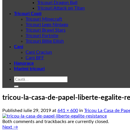
Tricouri Dragon Ball
Tricouri Attack on Titan
Tricouri Copii
Tricouri Minecraft
Tricouri Lego Ninjago
Tricouri Brawl Stars
Tricouri Fortnite
Tricouri Billie Eilish
Cani
Cani Craciun
Cani BFF
Hanorace
Marimi tricouri
Caută
după:
tricou-la-casa-de-papel-liberte-egalite-r
Published
iulie 29, 2019
at
641 × 600
in
Tricou La Casa de Pape
Both comments and trackbacks are currently closed.
Next
→