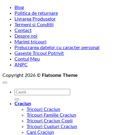
Blog
Politica de returnare
Livrarea Produselor
Termeni si Conditii
Contact
Despre noi
Marimi tricouri
Prelucrarea datelor cu caracter personal
Gaseste Tricoul Potrivit
Contul Meu
ANPC
Copyright 2026 ©
Flatsome Theme
Caută
după:
Craciun
Tricouri Craciun
Tricouri Familie Craciun
Tricouri Craciun Copii
Tricouri Cupluri Craciun
Cani Craciun