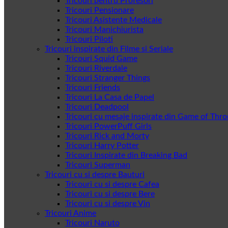
Tricouri pentru Profesori
Tricouri Pensionare
Tricouri Asistente Medicale
Tricouri Manichiurista
Tricouri Piloti
Tricouri inspirate din Filme si Seriale
Tricouri Squid Game
Tricouri Riverdale
Tricouri Stranger Things
Tricouri Friends
Tricouri La Casa de Papel
Tricouri Deadpool
Tricouri cu mesaje inspirate din Game of Thr
Tricouri PowerPuff Girls
Tricouri Rick and Morty
Tricouri Harry Potter
Tricouri Inspirate din Breaking Bad
Tricouri Superman
Tricouri cu si despre Bauturi
Tricouri cu si despre Cafea
Tricouri cu si despre Bere
Tricouri cu si despre Vin
Tricouri Anime
Tricouri Naruto