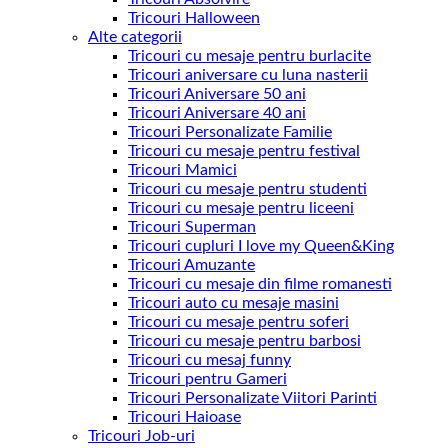
Tricouri Halloween
Alte categorii
Tricouri cu mesaje pentru burlacite
Tricouri aniversare cu luna nasterii
Tricouri Aniversare 50 ani
Tricouri Aniversare 40 ani
Tricouri Personalizate Familie
Tricouri cu mesaje pentru festival
Tricouri Mamici
Tricouri cu mesaje pentru studenti
Tricouri cu mesaje pentru liceeni
Tricouri Superman
Tricouri cupluri I love my Queen&King
Tricouri Amuzante
Tricouri cu mesaje din filme romanesti
Tricouri auto cu mesaje masini
Tricouri cu mesaje pentru soferi
Tricouri cu mesaje pentru barbosi
Tricouri cu mesaj funny
Tricouri pentru Gameri
Tricouri Personalizate Viitori Parinti
Tricouri Haioase
Tricouri Job-uri