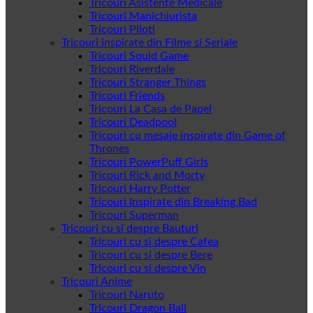
Tricouri Asistente Medicale
Tricouri Manichiurista
Tricouri Piloti
Tricouri inspirate din Filme si Seriale
Tricouri Squid Game
Tricouri Riverdale
Tricouri Stranger Things
Tricouri Friends
Tricouri La Casa de Papel
Tricouri Deadpool
Tricouri cu mesaje inspirate din Game of
Thrones
Tricouri PowerPuff Girls
Tricouri Rick and Morty
Tricouri Harry Potter
Tricouri Inspirate din Breaking Bad
Tricouri Superman
Tricouri cu si despre Bauturi
Tricouri cu si despre Cafea
Tricouri cu si despre Bere
Tricouri cu si despre Vin
Tricouri Anime
Tricouri Naruto
Tricouri Dragon Ball