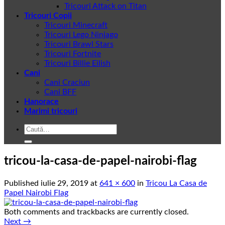
Tricouri Attack on Titan
Tricouri Copii
Tricouri Minecraft
Tricouri Lego Ninjago
Tricouri Brawl Stars
Tricouri Fortnite
Tricouri Billie Eilish
Cani
Cani Craciun
Cani BFF
Hanorace
Marimi tricouri
Caută
după:
tricou-la-casa-de-papel-nairobi-flag
Published
iulie 29, 2019
at
641 × 600
in
Tricou La Casa de
Papel Nairobi Flag
Both comments and trackbacks are currently closed.
Next
→