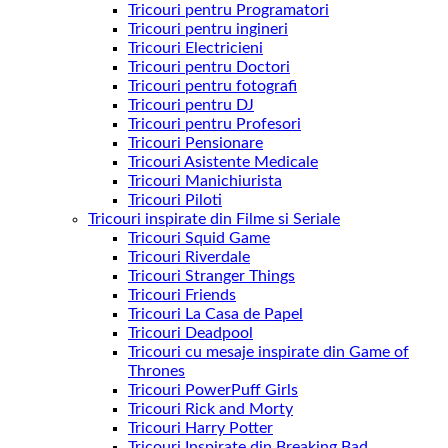
Tricouri pentru Programatori
Tricouri pentru ingineri
Tricouri Electricieni
Tricouri pentru Doctori
Tricouri pentru fotografi
Tricouri pentru DJ
Tricouri pentru Profesori
Tricouri Pensionare
Tricouri Asistente Medicale
Tricouri Manichiurista
Tricouri Piloti
Tricouri inspirate din Filme si Seriale
Tricouri Squid Game
Tricouri Riverdale
Tricouri Stranger Things
Tricouri Friends
Tricouri La Casa de Papel
Tricouri Deadpool
Tricouri cu mesaje inspirate din Game of
Thrones
Tricouri PowerPuff Girls
Tricouri Rick and Morty
Tricouri Harry Potter
Tricouri Inspirate din Breaking Bad