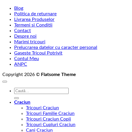
Blog
Politica de returnare
Livrarea Produselor
Termeni si Conditii
Contact
Despre noi
Marimi tricouri
Prelucrarea datelor cu caracter personal
Gaseste Tricoul Potrivit
Contul Meu
ANPC
Copyright 2026 ©
Flatsome Theme
Caută
după:
Craciun
Tricouri Craciun
Tricouri Familie Craciun
Tricouri Craciun Copii
Tricouri Cupluri Craciun
Cani Craciun