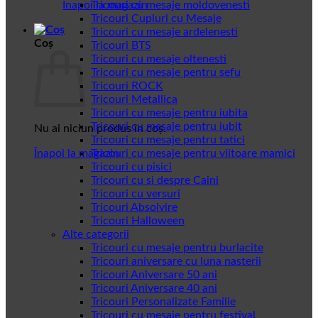
Înapoi la magazin
Tricouri cu mesaje moldovenesti
Tricouri Cupluri cu Mesaje
Tricouri cu mesaje ardelenesti
Coș
Tricouri BTS
Tricouri cu mesaje oltenesti
Tricouri cu mesaje pentru sefu
Tricouri ROCK
Tricouri Metallica
Tricouri cu mesaje pentru iubita
Tricouri cu mesaje pentru iubit
Nu ai niciun produs în coș.
Tricouri cu mesaje pentru tatici
Înapoi la magazin
Tricouri cu mesaje pentru viitoare mamici
Tricouri cu pisici
Tricouri cu si despre Caini
Tricouri cu versuri
Tricouri Absolvire
Tricouri Halloween
Alte categorii
Tricouri cu mesaje pentru burlacite
Tricouri aniversare cu luna nasterii
Tricouri Aniversare 50 ani
Tricouri Aniversare 40 ani
Tricouri Personalizate Familie
Tricouri cu mesaje pentru festival