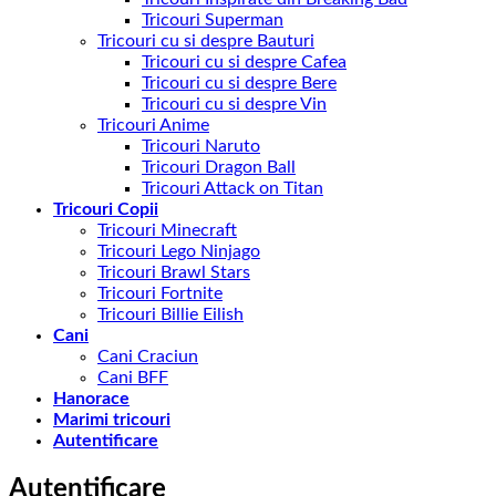
Tricouri Superman
Tricouri cu si despre Bauturi
Tricouri cu si despre Cafea
Tricouri cu si despre Bere
Tricouri cu si despre Vin
Tricouri Anime
Tricouri Naruto
Tricouri Dragon Ball
Tricouri Attack on Titan
Tricouri Copii
Tricouri Minecraft
Tricouri Lego Ninjago
Tricouri Brawl Stars
Tricouri Fortnite
Tricouri Billie Eilish
Cani
Cani Craciun
Cani BFF
Hanorace
Marimi tricouri
Autentificare
Autentificare