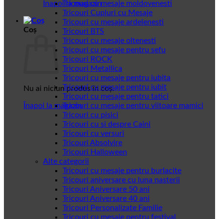
Înapoi la magazin
Tricouri cu mesaje moldovenesti
Tricouri Cupluri cu Mesaje
Tricouri cu mesaje ardelenesti
Coș
Tricouri BTS
Tricouri cu mesaje oltenesti
Tricouri cu mesaje pentru sefu
Tricouri ROCK
Tricouri Metallica
Tricouri cu mesaje pentru iubita
Tricouri cu mesaje pentru iubit
Nu ai niciun produs în coș.
Tricouri cu mesaje pentru tatici
Înapoi la magazin
Tricouri cu mesaje pentru viitoare mamici
Tricouri cu pisici
Tricouri cu si despre Caini
Tricouri cu versuri
Tricouri Absolvire
Tricouri Halloween
Alte categorii
Tricouri cu mesaje pentru burlacite
Tricouri aniversare cu luna nasterii
Tricouri Aniversare 50 ani
Tricouri Aniversare 40 ani
Tricouri Personalizate Familie
Tricouri cu mesaje pentru festival