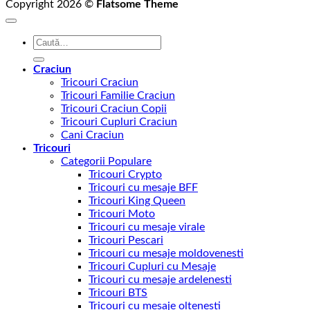
Copyright 2026 ©
Flatsome Theme
Caută
după:
Craciun
Tricouri Craciun
Tricouri Familie Craciun
Tricouri Craciun Copii
Tricouri Cupluri Craciun
Cani Craciun
Tricouri
Categorii Populare
Tricouri Crypto
Tricouri cu mesaje BFF
Tricouri King Queen
Tricouri Moto
Tricouri cu mesaje virale
Tricouri Pescari
Tricouri cu mesaje moldovenesti
Tricouri Cupluri cu Mesaje
Tricouri cu mesaje ardelenesti
Tricouri BTS
Tricouri cu mesaje oltenesti