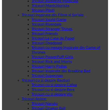
Tricouri Asistente Medicale
Tricouri Manichiurista
Tricouri Piloti
Tricouri inspirate din Filme si Seriale
Tricouri Squid Game
Tricouri Riverdale
Tricouri Stranger Things
Tricouri Friends
Tricouri La Casa de Papel
Tricouri Deadpool
Tricouri cu mesaje inspirate din Game of
Thrones
Tricouri PowerPuff Girls
Tricouri Rick and Morty
Tricouri Harry Potter
Tricouri Inspirate din Breaking Bad
Tricouri Superman
Tricouri cu si despre Bauturi
Tricouri cu si despre Cafea
Tricouri cu si despre Bere
Tricouri cu si despre Vin
Tricouri Anime
Tricouri Naruto
Tricouri Dragon Ball