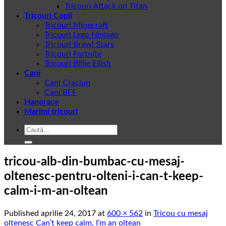
Tricouri Attack on Titan
Tricouri Copii
Tricouri Minecraft
Tricouri Lego Ninjago
Tricouri Brawl Stars
Tricouri Fortnite
Tricouri Billie Eilish
Cani
Cani Craciun
Cani BFF
Hanorace
Marimi tricouri
Caută
după:
tricou-alb-din-bumbac-cu-mesaj-
oltenesc-pentru-olteni-i-can-t-keep-
calm-i-m-an-oltean
Published
aprilie 24, 2017
at
600 × 562
in
Tricou cu mesaj
oltenesc Can’t keep calm, I’m an oltean