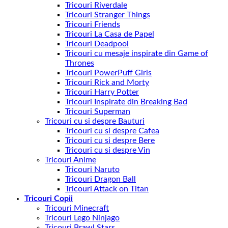
Tricouri Riverdale
Tricouri Stranger Things
Tricouri Friends
Tricouri La Casa de Papel
Tricouri Deadpool
Tricouri cu mesaje inspirate din Game of
Thrones
Tricouri PowerPuff Girls
Tricouri Rick and Morty
Tricouri Harry Potter
Tricouri Inspirate din Breaking Bad
Tricouri Superman
Tricouri cu si despre Bauturi
Tricouri cu si despre Cafea
Tricouri cu si despre Bere
Tricouri cu si despre Vin
Tricouri Anime
Tricouri Naruto
Tricouri Dragon Ball
Tricouri Attack on Titan
Tricouri Copii
Tricouri Minecraft
Tricouri Lego Ninjago
Tricouri Brawl Stars