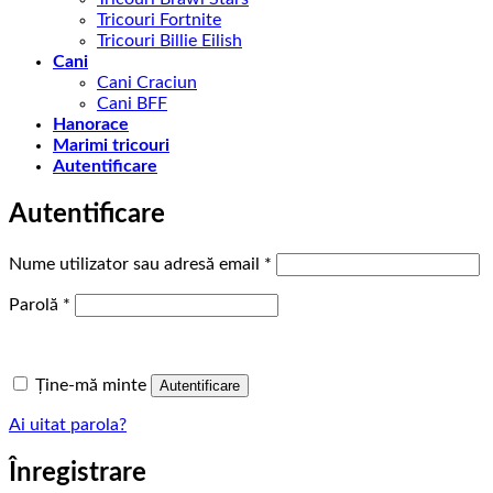
Tricouri Fortnite
Tricouri Billie Eilish
Cani
Cani Craciun
Cani BFF
Hanorace
Marimi tricouri
Autentificare
Autentificare
Obligatoriu
Nume utilizator sau adresă email
*
Obligatoriu
Parolă
*
Ține-mă minte
Autentificare
Ai uitat parola?
Înregistrare