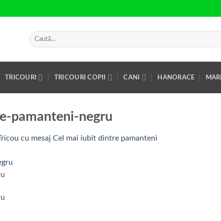
Caută
după:
TRICOURI
TRICOURI COPII
CANI
HANORACE
MAR
tre-pamanteni-negru
Tricou cu mesaj Cel mai iubit dintre pamanteni
ru
ru