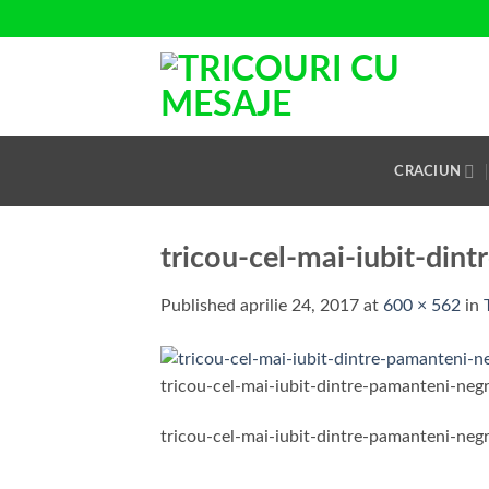
Skip
to
content
CRACIUN
tricou-cel-mai-iubit-din
Published
aprilie 24, 2017
at
600 × 562
in
tricou-cel-mai-iubit-dintre-pamanteni-neg
tricou-cel-mai-iubit-dintre-pamanteni-neg