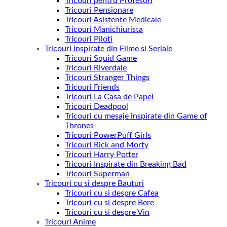
Tricouri pentru Profesori
Tricouri Pensionare
Tricouri Asistente Medicale
Tricouri Manichiurista
Tricouri Piloti
Tricouri inspirate din Filme si Seriale
Tricouri Squid Game
Tricouri Riverdale
Tricouri Stranger Things
Tricouri Friends
Tricouri La Casa de Papel
Tricouri Deadpool
Tricouri cu mesaje inspirate din Game of
Thrones
Tricouri PowerPuff Girls
Tricouri Rick and Morty
Tricouri Harry Potter
Tricouri Inspirate din Breaking Bad
Tricouri Superman
Tricouri cu si despre Bauturi
Tricouri cu si despre Cafea
Tricouri cu si despre Bere
Tricouri cu si despre Vin
Tricouri Anime