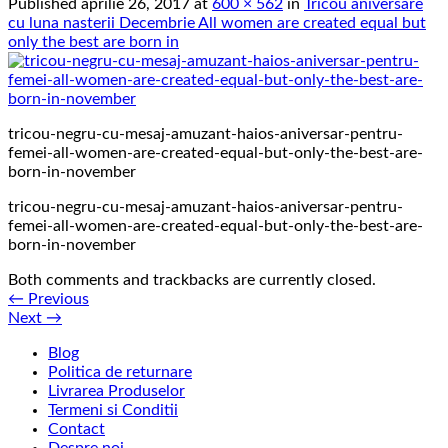
Published
aprilie 26, 2017
at
600 × 562
in
Tricou aniversare
cu luna nasterii Decembrie All women are created equal but
only the best are born in
tricou-negru-cu-mesaj-amuzant-haios-aniversar-pentru-
femei-all-women-are-created-equal-but-only-the-best-are-
born-in-november
tricou-negru-cu-mesaj-amuzant-haios-aniversar-pentru-
femei-all-women-are-created-equal-but-only-the-best-are-
born-in-november
Both comments and trackbacks are currently closed.
←
Previous
Next
→
Blog
Politica de returnare
Livrarea Produselor
Termeni si Conditii
Contact
Despre noi