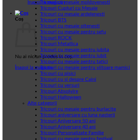
Înapoi la magazin
Tricouri cu mesaje moldovenesti
Tricouri Cupluri cu Mesaje
Tricouri cu mesaje ardelenesti
Coș
Tricouri BTS
Tricouri cu mesaje oltenesti
Tricouri cu mesaje pentru sefu
Tricouri ROCK
Tricouri Metallica
Tricouri cu mesaje pentru iubita
Tricouri cu mesaje pentru iubit
Nu ai niciun produs în coș.
Tricouri cu mesaje pentru tatici
Înapoi la magazin
Tricouri cu mesaje pentru viitoare mamici
Tricouri cu pisici
Tricouri cu si despre Caini
Tricouri cu versuri
Tricouri Absolvire
Tricouri Halloween
Alte categorii
Tricouri cu mesaje pentru burlacite
Tricouri aniversare cu luna nasterii
Tricouri Aniversare 50 ani
Tricouri Aniversare 40 ani
Tricouri Personalizate Familie
Tricouri cu mesaje pentru festival