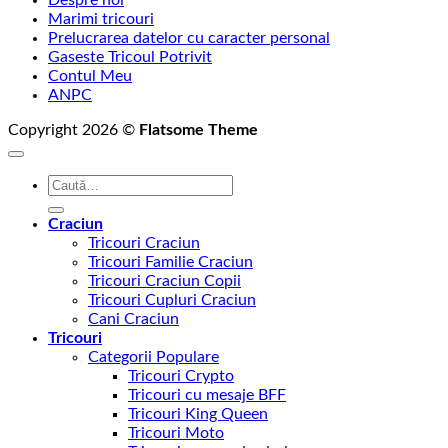
Marimi tricouri
Prelucrarea datelor cu caracter personal
Gaseste Tricoul Potrivit
Contul Meu
ANPC
Copyright 2026 ©
Flatsome Theme
Caută
după:
Craciun
Tricouri Craciun
Tricouri Familie Craciun
Tricouri Craciun Copii
Tricouri Cupluri Craciun
Cani Craciun
Tricouri
Categorii Populare
Tricouri Crypto
Tricouri cu mesaje BFF
Tricouri King Queen
Tricouri Moto