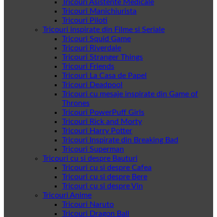
Tricouri Asistente Medicale
Tricouri Manichiurista
Tricouri Piloti
Tricouri inspirate din Filme si Seriale
Tricouri Squid Game
Tricouri Riverdale
Tricouri Stranger Things
Tricouri Friends
Tricouri La Casa de Papel
Tricouri Deadpool
Tricouri cu mesaje inspirate din Game of
Thrones
Tricouri PowerPuff Girls
Tricouri Rick and Morty
Tricouri Harry Potter
Tricouri Inspirate din Breaking Bad
Tricouri Superman
Tricouri cu si despre Bauturi
Tricouri cu si despre Cafea
Tricouri cu si despre Bere
Tricouri cu si despre Vin
Tricouri Anime
Tricouri Naruto
Tricouri Dragon Ball