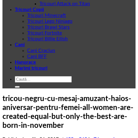
Tricouri Attack on Titan
Tricouri Copii
Tricouri Minecraft
Tricouri Lego Ninjago
Tricouri Brawl Stars
Tricouri Fortnite
Tricouri Billie Eilish
Cani
Cani Craciun
Cani BFF
Hanorace
Marimi tricouri
Caută
după:
tricou-negru-cu-mesaj-amuzant-haios-
aniversar-pentru-femei-all-women-are-
created-equal-but-only-the-best-are-
born-in-november