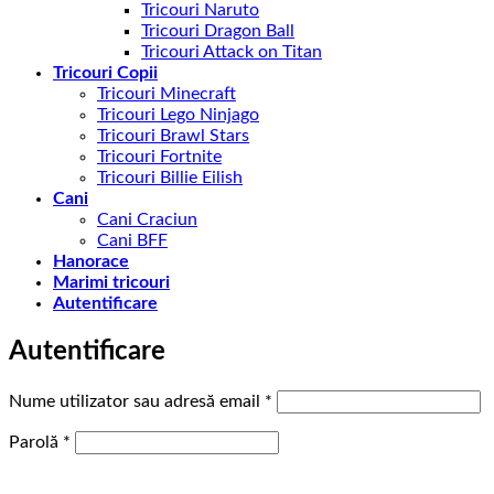
Tricouri Naruto
Tricouri Dragon Ball
Tricouri Attack on Titan
Tricouri Copii
Tricouri Minecraft
Tricouri Lego Ninjago
Tricouri Brawl Stars
Tricouri Fortnite
Tricouri Billie Eilish
Cani
Cani Craciun
Cani BFF
Hanorace
Marimi tricouri
Autentificare
Autentificare
Obligatoriu
Nume utilizator sau adresă email
*
Obligatoriu
Parolă
*