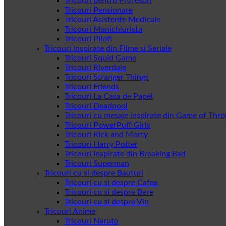
Tricouri pentru Profesori
Tricouri Pensionare
Tricouri Asistente Medicale
Tricouri Manichiurista
Tricouri Piloti
Tricouri inspirate din Filme si Seriale
Tricouri Squid Game
Tricouri Riverdale
Tricouri Stranger Things
Tricouri Friends
Tricouri La Casa de Papel
Tricouri Deadpool
Tricouri cu mesaje inspirate din Game of Thr
Tricouri PowerPuff Girls
Tricouri Rick and Morty
Tricouri Harry Potter
Tricouri Inspirate din Breaking Bad
Tricouri Superman
Tricouri cu si despre Bauturi
Tricouri cu si despre Cafea
Tricouri cu si despre Bere
Tricouri cu si despre Vin
Tricouri Anime
Tricouri Naruto