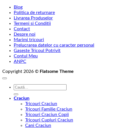
Blog
Politica de returnare
Livrarea Produselor
Termeni si Conditii
Contact
Despre noi
Marimi tricouri
Prelucrarea datelor cu caracter personal
Gaseste Tricoul Potrivit
Contul Meu
ANPC
Copyright 2026 ©
Flatsome Theme
Caută
după:
Craciun
Tricouri Craciun
Tricouri Familie Craciun
Tricouri Craciun Copii
Tricouri Cupluri Craciun
Cani Craciun