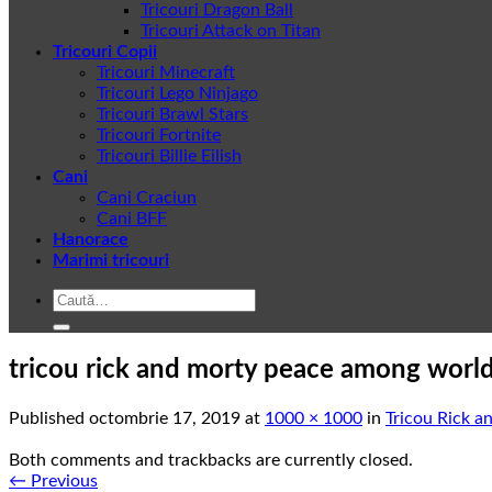
Tricouri Dragon Ball
Tricouri Attack on Titan
Tricouri Copii
Tricouri Minecraft
Tricouri Lego Ninjago
Tricouri Brawl Stars
Tricouri Fortnite
Tricouri Billie Eilish
Cani
Cani Craciun
Cani BFF
Hanorace
Marimi tricouri
Caută
după:
tricou rick and morty peace among worl
Published
octombrie 17, 2019
at
1000 × 1000
in
Tricou Rick 
Both comments and trackbacks are currently closed.
←
Previous