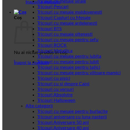
Tricouri cu mesaje virale
Înapoi la magazin
Tricouri Pescari
Tricouri cu mesaje moldovenesti
Coș
Tricouri Cupluri cu Mesaje
Tricouri cu mesaje ardelenesti
Tricouri BTS
Tricouri cu mesaje oltenesti
Tricouri cu mesaje pentru sefu
Tricouri ROCK
Tricouri Metallica
Nu ai niciun produs în coș.
Tricouri cu mesaje pentru iubita
Tricouri cu mesaje pentru iubit
Înapoi la magazin
Tricouri cu mesaje pentru tatici
Tricouri cu mesaje pentru viitoare mamici
Tricouri cu pisici
Tricouri cu si despre Caini
Tricouri cu versuri
Tricouri Absolvire
Tricouri Halloween
Alte categorii
Tricouri cu mesaje pentru burlacite
Tricouri aniversare cu luna nasterii
Tricouri Aniversare 50 ani
Tricouri Aniversare 40 ani