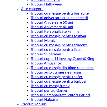
Tricouri Halloween
Alte categorii
Tricouri cu mesaje pentru burlacite
Tricouri aniversare cu luna nasterii
Tricouri Aniversare 50 ani
Tricouri Aniversare 40 ani
Tricouri Personalizate Familie
Tricouri cu mesaje pentru festival
Tricouri Mamici
Tricouri cu mesaje pentru studenti
Tricouri cu mesaje pentru liceeni
Tricouri Superman
Tricouri cupluri I love my Queen&King
Tricouri Amuzante
Tricouri cu mesaje din filme romanesti
Tricouri auto cu mesaje masini
Tricouri cu mesaje pentru soferi
Tricouri cu mesaje pentru barbosi
Tricouri cu mesaj funny
Tricouri pentru Gameri
Tricouri Personalizate Viitori Parinti
Tricouri Haioase
Tricouri Job-uri