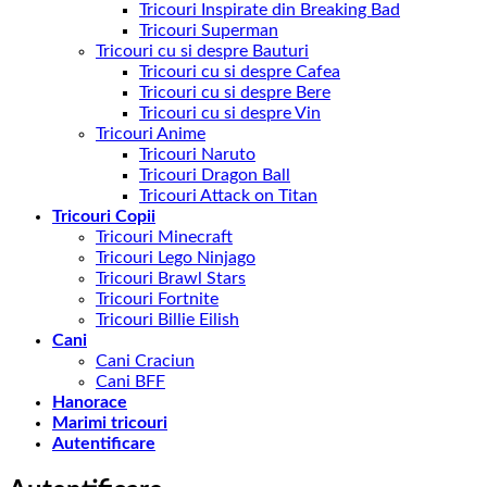
Tricouri Inspirate din Breaking Bad
Tricouri Superman
Tricouri cu si despre Bauturi
Tricouri cu si despre Cafea
Tricouri cu si despre Bere
Tricouri cu si despre Vin
Tricouri Anime
Tricouri Naruto
Tricouri Dragon Ball
Tricouri Attack on Titan
Tricouri Copii
Tricouri Minecraft
Tricouri Lego Ninjago
Tricouri Brawl Stars
Tricouri Fortnite
Tricouri Billie Eilish
Cani
Cani Craciun
Cani BFF
Hanorace
Marimi tricouri
Autentificare