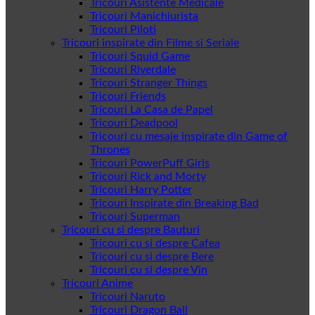
Tricouri Asistente Medicale
Tricouri Manichiurista
Tricouri Piloti
Tricouri inspirate din Filme si Seriale
Tricouri Squid Game
Tricouri Riverdale
Tricouri Stranger Things
Tricouri Friends
Tricouri La Casa de Papel
Tricouri Deadpool
Tricouri cu mesaje inspirate din Game of
Thrones
Tricouri PowerPuff Girls
Tricouri Rick and Morty
Tricouri Harry Potter
Tricouri Inspirate din Breaking Bad
Tricouri Superman
Tricouri cu si despre Bauturi
Tricouri cu si despre Cafea
Tricouri cu si despre Bere
Tricouri cu si despre Vin
Tricouri Anime
Tricouri Naruto
Tricouri Dragon Ball