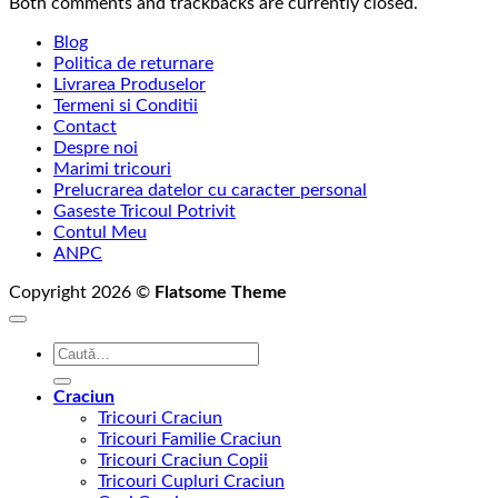
Both comments and trackbacks are currently closed.
Blog
Politica de returnare
Livrarea Produselor
Termeni si Conditii
Contact
Despre noi
Marimi tricouri
Prelucrarea datelor cu caracter personal
Gaseste Tricoul Potrivit
Contul Meu
ANPC
Copyright 2026 ©
Flatsome Theme
Caută
după:
Craciun
Tricouri Craciun
Tricouri Familie Craciun
Tricouri Craciun Copii
Tricouri Cupluri Craciun