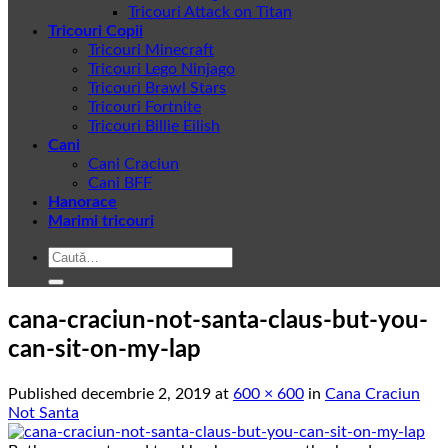
Tricouri Attack on Titan
Tricouri Copii
Tricouri Minecraft
Tricouri Lego Ninjago
Tricouri Brawl Stars
Tricouri Fortnite
Tricouri Billie Eilish
Cani
Cani Craciun
Cani BFF
Hanorace
Marimi tricouri
Caută
după:
cana-craciun-not-santa-claus-but-you-
can-sit-on-my-lap
Published
decembrie 2, 2019
at
600 × 600
in
Cana Craciun
Not Santa