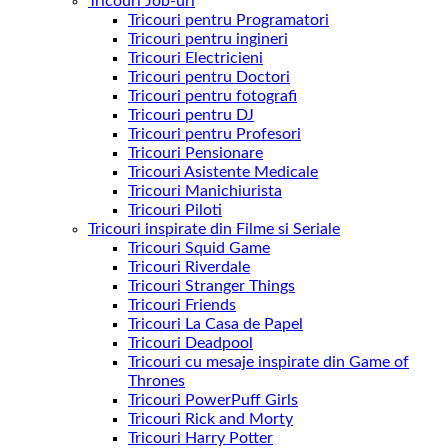
Tricouri Job-uri
Tricouri pentru Programatori
Tricouri pentru ingineri
Tricouri Electricieni
Tricouri pentru Doctori
Tricouri pentru fotografi
Tricouri pentru DJ
Tricouri pentru Profesori
Tricouri Pensionare
Tricouri Asistente Medicale
Tricouri Manichiurista
Tricouri Piloti
Tricouri inspirate din Filme si Seriale
Tricouri Squid Game
Tricouri Riverdale
Tricouri Stranger Things
Tricouri Friends
Tricouri La Casa de Papel
Tricouri Deadpool
Tricouri cu mesaje inspirate din Game of
Thrones
Tricouri PowerPuff Girls
Tricouri Rick and Morty
Tricouri Harry Potter