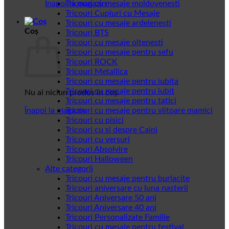
Înapoi la magazin
Tricouri cu mesaje moldovenesti
Tricouri Cupluri cu Mesaje
Tricouri cu mesaje ardelenesti
Coș
Tricouri BTS
Tricouri cu mesaje oltenesti
Tricouri cu mesaje pentru sefu
Tricouri ROCK
Tricouri Metallica
Tricouri cu mesaje pentru iubita
Tricouri cu mesaje pentru iubit
Nu ai niciun produs în coș.
Tricouri cu mesaje pentru tatici
Înapoi la magazin
Tricouri cu mesaje pentru viitoare mamici
Tricouri cu pisici
Tricouri cu si despre Caini
Tricouri cu versuri
Tricouri Absolvire
Tricouri Halloween
Alte categorii
Tricouri cu mesaje pentru burlacite
Tricouri aniversare cu luna nasterii
Tricouri Aniversare 50 ani
Tricouri Aniversare 40 ani
Tricouri Personalizate Familie
Tricouri cu mesaje pentru festival