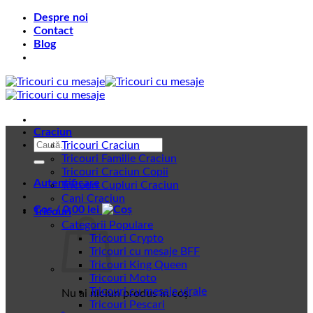
Skip
Despre noi
to
Contact
content
Blog
Craciun
Caută
Tricouri Craciun
după:
Tricouri Familie Craciun
Tricouri Craciun Copii
Autentificare
Tricouri Cupluri Craciun
Cani Craciun
Coș /
0,00
lei
Tricouri
Categorii Populare
Tricouri Crypto
Tricouri cu mesaje BFF
Tricouri King Queen
Tricouri Moto
Tricouri cu mesaje virale
Nu ai niciun produs în coș.
Tricouri Pescari