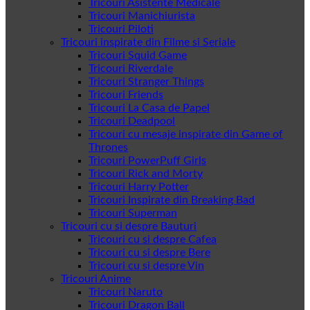
Tricouri Asistente Medicale
Tricouri Manichiurista
Tricouri Piloti
Tricouri inspirate din Filme si Seriale
Tricouri Squid Game
Tricouri Riverdale
Tricouri Stranger Things
Tricouri Friends
Tricouri La Casa de Papel
Tricouri Deadpool
Tricouri cu mesaje inspirate din Game of
Thrones
Tricouri PowerPuff Girls
Tricouri Rick and Morty
Tricouri Harry Potter
Tricouri Inspirate din Breaking Bad
Tricouri Superman
Tricouri cu si despre Bauturi
Tricouri cu si despre Cafea
Tricouri cu si despre Bere
Tricouri cu si despre Vin
Tricouri Anime
Tricouri Naruto
Tricouri Dragon Ball