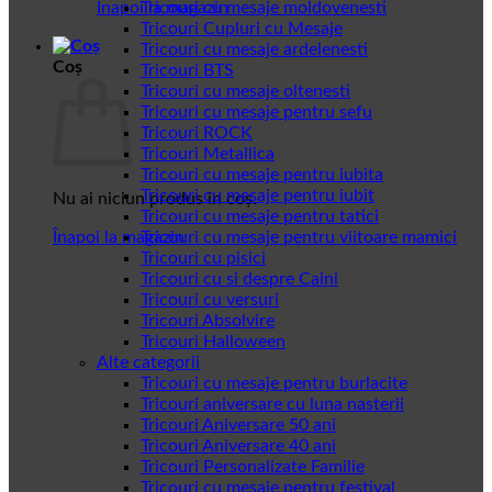
Înapoi la magazin
Tricouri cu mesaje moldovenesti
Tricouri Cupluri cu Mesaje
Tricouri cu mesaje ardelenesti
Coș
Tricouri BTS
Tricouri cu mesaje oltenesti
Tricouri cu mesaje pentru sefu
Tricouri ROCK
Tricouri Metallica
Tricouri cu mesaje pentru iubita
Tricouri cu mesaje pentru iubit
Nu ai niciun produs în coș.
Tricouri cu mesaje pentru tatici
Înapoi la magazin
Tricouri cu mesaje pentru viitoare mamici
Tricouri cu pisici
Tricouri cu si despre Caini
Tricouri cu versuri
Tricouri Absolvire
Tricouri Halloween
Alte categorii
Tricouri cu mesaje pentru burlacite
Tricouri aniversare cu luna nasterii
Tricouri Aniversare 50 ani
Tricouri Aniversare 40 ani
Tricouri Personalizate Familie
Tricouri cu mesaje pentru festival