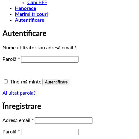
Cani BFF
Hanorace
Marimi tricouri
Autentificare
Autentificare
Obligatoriu
Nume utilizator sau adresă email
*
Obligatoriu
Parolă
*
Ține-mă minte
Autentificare
Ai uitat parola?
Înregistrare
Obligatoriu
Adresă email
*
Obligatoriu
Parolă
*