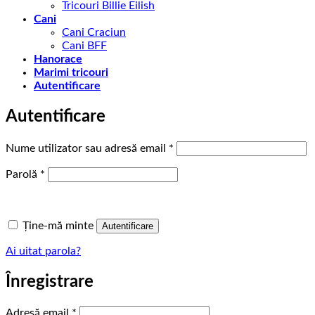
Tricouri Billie Eilish
Cani
Cani Craciun
Cani BFF
Hanorace
Marimi tricouri
Autentificare
Autentificare
Obligatoriu
Nume utilizator sau adresă email
*
Obligatoriu
Parolă
*
Ține-mă minte
Autentificare
Ai uitat parola?
Înregistrare
Obligatoriu
Adresă email
*