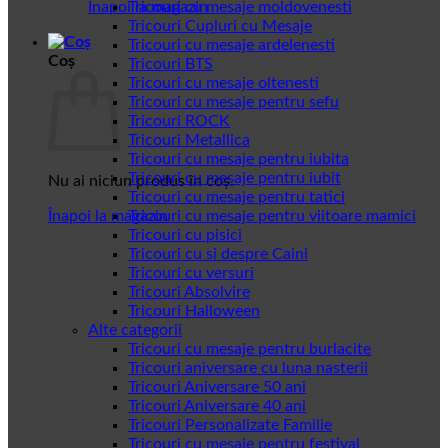
Înapoi la magazin
Tricouri cu mesaje moldovenesti
Tricouri Cupluri cu Mesaje
Tricouri cu mesaje ardelenesti
Coș
Tricouri BTS
Tricouri cu mesaje oltenesti
Tricouri cu mesaje pentru sefu
Tricouri ROCK
Tricouri Metallica
Tricouri cu mesaje pentru iubita
Tricouri cu mesaje pentru iubit
Nu ai niciun produs în coș.
Tricouri cu mesaje pentru tatici
Înapoi la magazin
Tricouri cu mesaje pentru viitoare mamici
Tricouri cu pisici
Tricouri cu si despre Caini
Tricouri cu versuri
Tricouri Absolvire
Tricouri Halloween
Alte categorii
Tricouri cu mesaje pentru burlacite
Tricouri aniversare cu luna nasterii
Tricouri Aniversare 50 ani
Tricouri Aniversare 40 ani
Tricouri Personalizate Familie
Tricouri cu mesaje pentru festival