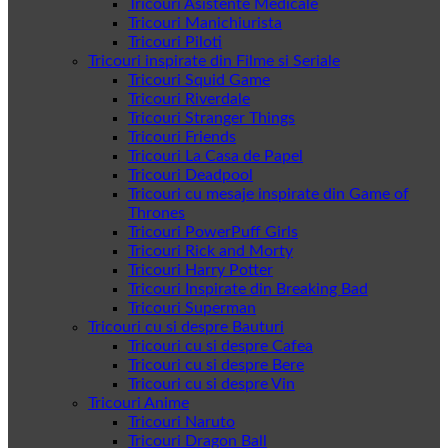
Tricouri Asistente Medicale
Tricouri Manichiurista
Tricouri Piloti
Tricouri inspirate din Filme si Seriale
Tricouri Squid Game
Tricouri Riverdale
Tricouri Stranger Things
Tricouri Friends
Tricouri La Casa de Papel
Tricouri Deadpool
Tricouri cu mesaje inspirate din Game of
Thrones
Tricouri PowerPuff Girls
Tricouri Rick and Morty
Tricouri Harry Potter
Tricouri Inspirate din Breaking Bad
Tricouri Superman
Tricouri cu si despre Bauturi
Tricouri cu si despre Cafea
Tricouri cu si despre Bere
Tricouri cu si despre Vin
Tricouri Anime
Tricouri Naruto
Tricouri Dragon Ball