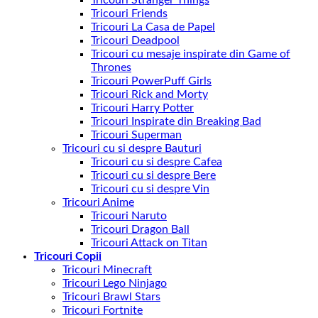
Tricouri Friends
Tricouri La Casa de Papel
Tricouri Deadpool
Tricouri cu mesaje inspirate din Game of
Thrones
Tricouri PowerPuff Girls
Tricouri Rick and Morty
Tricouri Harry Potter
Tricouri Inspirate din Breaking Bad
Tricouri Superman
Tricouri cu si despre Bauturi
Tricouri cu si despre Cafea
Tricouri cu si despre Bere
Tricouri cu si despre Vin
Tricouri Anime
Tricouri Naruto
Tricouri Dragon Ball
Tricouri Attack on Titan
Tricouri Copii
Tricouri Minecraft
Tricouri Lego Ninjago
Tricouri Brawl Stars
Tricouri Fortnite