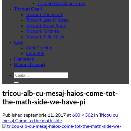
Tricouri Attack on Titan
Tricouri Copii
Tricouri Minecraft
Tricouri Lego Ninjago
Tricouri Brawl Stars
Tricouri Fortnite
Tricouri Billie Eilish
Cani
Cani Craciun
Cani BFF
Hanorace
Marimi tricouri
Caută
după:
tricou-alb-cu-mesaj-haios-come-tot-
the-math-side-we-have-pi
Published
septembrie 11, 2017
at
600 × 562
in
Tricou cu
mesaj Come to the math side