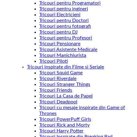
Tricouri pentru Programatori
Tricouri pentru ingineri
Tricouri Electricieni
Tricouri pentru Doctori
Tricouri pentru fotografi
Tricouri pentru DJ
Tricouri pentru Profesori
Tricouri Pensionare
Tricouri Asistente Medicale
Tricouri Manichiurista
Tricouri Piloti
Tricouri inspirate din Filme si Seriale
Tricouri Squid Game
Tricouri Riverdale
Tricouri Stranger Things
Tricouri Friends
Tricouri La Casa de Papel
Tricouri Deadpool
Tricouri cu mesaje inspirate din Game of
Thrones
Tricouri PowerPuff Girls
Tricouri Rick and Morty
Tricouri Harry Potter
Tricouri Inspirate din Breaking Bad