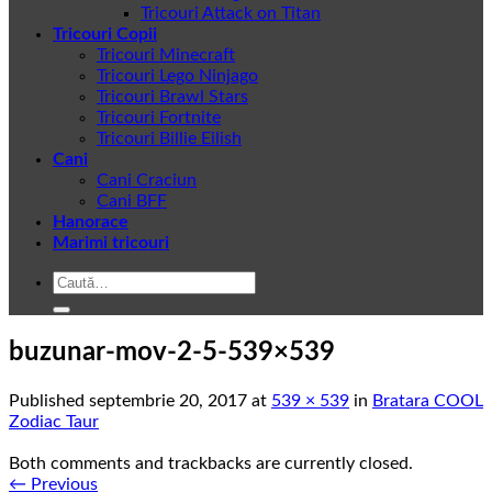
Tricouri Attack on Titan
Tricouri Copii
Tricouri Minecraft
Tricouri Lego Ninjago
Tricouri Brawl Stars
Tricouri Fortnite
Tricouri Billie Eilish
Cani
Cani Craciun
Cani BFF
Hanorace
Marimi tricouri
Caută
după:
buzunar-mov-2-5-539×539
Published
septembrie 20, 2017
at
539 × 539
in
Bratara COOL
Zodiac Taur
Both comments and trackbacks are currently closed.
←
Previous