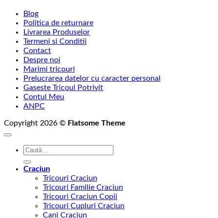
Blog
Politica de returnare
Livrarea Produselor
Termeni si Conditii
Contact
Despre noi
Marimi tricouri
Prelucrarea datelor cu caracter personal
Gaseste Tricoul Potrivit
Contul Meu
ANPC
Copyright 2026 ©
Flatsome Theme
Caută
după:
Craciun
Tricouri Craciun
Tricouri Familie Craciun
Tricouri Craciun Copii
Tricouri Cupluri Craciun
Cani Craciun