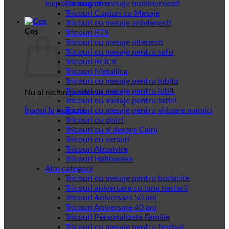
Înapoi la magazin
Tricouri cu mesaje moldovenesti
Tricouri Cupluri cu Mesaje
Tricouri cu mesaje ardelenesti
Coș
Tricouri BTS
Tricouri cu mesaje oltenesti
Tricouri cu mesaje pentru sefu
Tricouri ROCK
Tricouri Metallica
Tricouri cu mesaje pentru iubita
Tricouri cu mesaje pentru iubit
Nu ai niciun produs în coș.
Tricouri cu mesaje pentru tatici
Înapoi la magazin
Tricouri cu mesaje pentru viitoare mamici
Tricouri cu pisici
Tricouri cu si despre Caini
Tricouri cu versuri
Tricouri Absolvire
Tricouri Halloween
Alte categorii
Tricouri cu mesaje pentru burlacite
Tricouri aniversare cu luna nasterii
Tricouri Aniversare 50 ani
Tricouri Aniversare 40 ani
Tricouri Personalizate Familie
Tricouri cu mesaje pentru festival