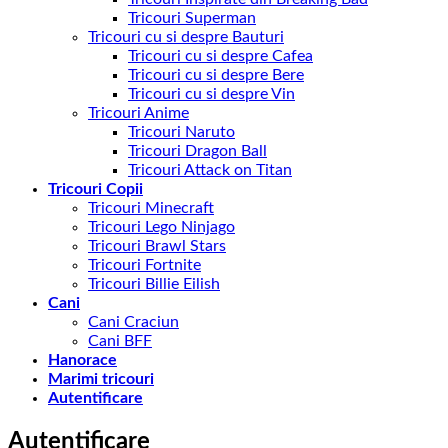
Tricouri Superman
Tricouri cu si despre Bauturi
Tricouri cu si despre Cafea
Tricouri cu si despre Bere
Tricouri cu si despre Vin
Tricouri Anime
Tricouri Naruto
Tricouri Dragon Ball
Tricouri Attack on Titan
Tricouri Copii
Tricouri Minecraft
Tricouri Lego Ninjago
Tricouri Brawl Stars
Tricouri Fortnite
Tricouri Billie Eilish
Cani
Cani Craciun
Cani BFF
Hanorace
Marimi tricouri
Autentificare
Autentificare