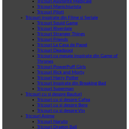
Tricouri Asistente Medicale
Tricouri Manichiurista
Tricouri Piloti
Tricouri inspirate din Filme si Seriale
Tricouri Squid Game
Tricouri Riverdale
Tricouri Stranger Things
Tricouri Friends
Tricouri La Casa de Papel
Tricouri Deadpool
Tricouri cu mesaje inspirate din Game of
Thrones
Tricouri PowerPuff Girls
Tricouri Rick and Morty
Tricouri Harry Potter
Tricouri Inspirate din Breaking Bad
Tricouri Superman
Tricouri cu si despre Bauturi
Tricouri cu si despre Cafea
Tricouri cu si despre Bere
Tricouri cu si despre Vin
Tricouri Anime
Tricouri Naruto
Tricouri Dragon Ball