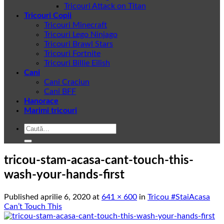
Tricouri Attack on Titan
Tricouri Copii
Tricouri Minecraft
Tricouri Lego Ninjago
Tricouri Brawl Stars
Tricouri Fortnite
Tricouri Billie Eilish
Cani
Cani Craciun
Cani BFF
Hanorace
Marimi tricouri
Caută
după:
tricou-stam-acasa-cant-touch-this-
wash-your-hands-first
Published
aprilie 6, 2020
at
641 × 600
in
Tricou #StaiAcasa
Can’t Touch This