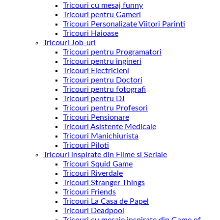
Tricouri cu mesaj funny
Tricouri pentru Gameri
Tricouri Personalizate Viitori Parinti
Tricouri Haioase
Tricouri Job-uri
Tricouri pentru Programatori
Tricouri pentru ingineri
Tricouri Electricieni
Tricouri pentru Doctori
Tricouri pentru fotografi
Tricouri pentru DJ
Tricouri pentru Profesori
Tricouri Pensionare
Tricouri Asistente Medicale
Tricouri Manichiurista
Tricouri Piloti
Tricouri inspirate din Filme si Seriale
Tricouri Squid Game
Tricouri Riverdale
Tricouri Stranger Things
Tricouri Friends
Tricouri La Casa de Papel
Tricouri Deadpool
Tricouri cu mesaje inspirate din Game of