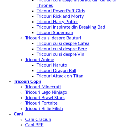
Thrones
Tricouri PowerPuff Girls
Tricouri Rick and Morty
Tricouri Harry Potter
Tricouri Inspirate din Breaking Bad
Tricouri Superman
Tricouri cu si despre Bauturi
Tricouri cu si despre Cafea
Tricouri cu si despre Bere
Tricouri cu si despre Vin
Tricouri Anime
Tricouri Naruto
Tricouri Dragon Ball
Tricouri Attack on Titan
Tricouri Copii
Tricouri Minecraft
Tricouri Lego Ninjago
Tricouri Brawl Stars
Tricouri Fortnite
Tricouri Billie Eilish
Cani
Cani Craciun
Cani BFF