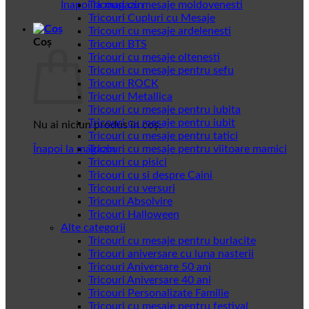
Înapoi la magazin
Tricouri cu mesaje moldovenesti
Tricouri Cupluri cu Mesaje
Tricouri cu mesaje ardelenesti
Coș
Tricouri BTS
Tricouri cu mesaje oltenesti
Tricouri cu mesaje pentru sefu
Tricouri ROCK
Tricouri Metallica
Tricouri cu mesaje pentru iubita
Tricouri cu mesaje pentru iubit
Nu ai niciun produs în coș.
Tricouri cu mesaje pentru tatici
Înapoi la magazin
Tricouri cu mesaje pentru viitoare mamici
Tricouri cu pisici
Tricouri cu si despre Caini
Tricouri cu versuri
Tricouri Absolvire
Tricouri Halloween
Alte categorii
Tricouri cu mesaje pentru burlacite
Tricouri aniversare cu luna nasterii
Tricouri Aniversare 50 ani
Tricouri Aniversare 40 ani
Tricouri Personalizate Familie
Tricouri cu mesaje pentru festival