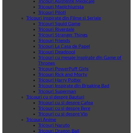
Tricouri Asistente Medicale
Tricouri Manichiurista
Tricouri Piloti
Tricouri inspirate din Filme si Seriale
Tricouri Squid Game
Tricouri Riverdale
Tricouri Stranger Things
Tricouri Friends
Tricouri La Casa de Papel
Tricouri Deadpool
Tricouri cu mesaje inspirate din Game of
Thrones
Tricouri PowerPuff Girls
Tricouri Rick and Morty
Tricouri Harry Potter
Tricouri Inspirate din Breaking Bad
Tricouri Superman
Tricouri cu si despre Bauturi
Tricouri cu si despre Cafea
Tricouri cu si despre Bere
Tricouri cu si despre Vin
Tricouri Anime
Tricouri Naruto
Tricouri Dragon Ball