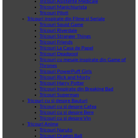
Tricouri Asistente Medicale
Tricouri Manichiurista
Tricouri Piloti
Tricouri inspirate din Filme si Seriale
Tricouri Squid Game
Tricouri Riverdale
Tricouri Stranger Things
Tricouri Friends
Tricouri La Casa de Papel
Tricouri Deadpool
Tricouri cu mesaje inspirate din Game of
Thrones
Tricouri PowerPuff Girls
Tricouri Rick and Morty
Tricouri Harry Potter
Tricouri Inspirate din Breaking Bad
Tricouri Superman
Tricouri cu si despre Bauturi
Tricouri cu si despre Cafea
Tricouri cu si despre Bere
Tricouri cu si despre Vin
Tricouri Anime
Tricouri Naruto
Tricouri Dragon Ball