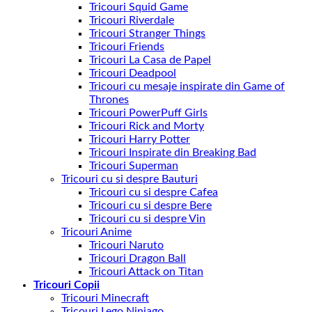
Tricouri Squid Game
Tricouri Riverdale
Tricouri Stranger Things
Tricouri Friends
Tricouri La Casa de Papel
Tricouri Deadpool
Tricouri cu mesaje inspirate din Game of
Thrones
Tricouri PowerPuff Girls
Tricouri Rick and Morty
Tricouri Harry Potter
Tricouri Inspirate din Breaking Bad
Tricouri Superman
Tricouri cu si despre Bauturi
Tricouri cu si despre Cafea
Tricouri cu si despre Bere
Tricouri cu si despre Vin
Tricouri Anime
Tricouri Naruto
Tricouri Dragon Ball
Tricouri Attack on Titan
Tricouri Copii
Tricouri Minecraft
Tricouri Lego Ninjago