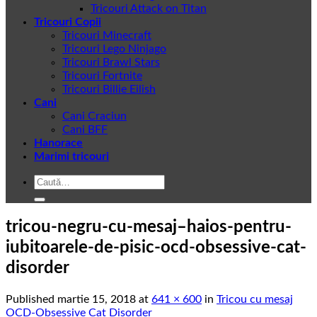
Tricouri Attack on Titan
Tricouri Copii
Tricouri Minecraft
Tricouri Lego Ninjago
Tricouri Brawl Stars
Tricouri Fortnite
Tricouri Billie Eilish
Cani
Cani Craciun
Cani BFF
Hanorace
Marimi tricouri
Caută
după:
tricou-negru-cu-mesaj–haios-pentru-
iubitoarele-de-pisic-ocd-obsessive-cat-
disorder
Published
martie 15, 2018
at
641 × 600
in
Tricou cu mesaj
OCD-Obsessive Cat Disorder