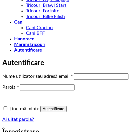
Tricouri Brawl Stars
Tricouri Fortnite
Tricouri Billie Eilish
Cani
Cani Craciun
Cani BFF
Hanorace
Marimi tricouri
Autentificare
Autentificare
Obligatoriu
Nume utilizator sau adresă email
*
Obligatoriu
Parolă
*
Ține-mă minte
Autentificare
Ai uitat parola?