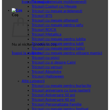
Înapoi la magazin
Tricouri cu mesaje moldovenesti
Tricouri Cupluri cu Mesaje
Tricouri cu mesaje ardelenesti
Coș
Tricouri BTS
Tricouri cu mesaje oltenesti
Tricouri cu mesaje pentru sefu
Tricouri ROCK
Tricouri Metallica
Tricouri cu mesaje pentru iubita
Tricouri cu mesaje pentru iubit
Nu ai niciun produs în coș.
Tricouri cu mesaje pentru tatici
Înapoi la magazin
Tricouri cu mesaje pentru viitoare mamici
Tricouri cu pisici
Tricouri cu si despre Caini
Tricouri cu versuri
Tricouri Absolvire
Tricouri Halloween
Alte categorii
Tricouri cu mesaje pentru burlacite
Tricouri aniversare cu luna nasterii
Tricouri Aniversare 50 ani
Tricouri Aniversare 40 ani
Tricouri Personalizate Familie
Tricouri cu mesaje pentru festival