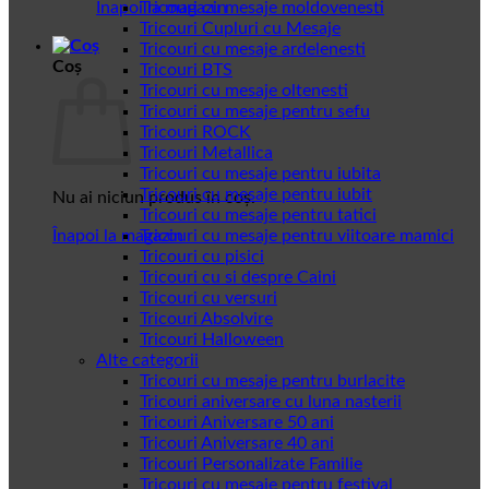
Înapoi la magazin
Tricouri cu mesaje moldovenesti
Tricouri Cupluri cu Mesaje
Tricouri cu mesaje ardelenesti
Coș
Tricouri BTS
Tricouri cu mesaje oltenesti
Tricouri cu mesaje pentru sefu
Tricouri ROCK
Tricouri Metallica
Tricouri cu mesaje pentru iubita
Tricouri cu mesaje pentru iubit
Nu ai niciun produs în coș.
Tricouri cu mesaje pentru tatici
Înapoi la magazin
Tricouri cu mesaje pentru viitoare mamici
Tricouri cu pisici
Tricouri cu si despre Caini
Tricouri cu versuri
Tricouri Absolvire
Tricouri Halloween
Alte categorii
Tricouri cu mesaje pentru burlacite
Tricouri aniversare cu luna nasterii
Tricouri Aniversare 50 ani
Tricouri Aniversare 40 ani
Tricouri Personalizate Familie
Tricouri cu mesaje pentru festival