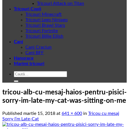
Tricouri Attack on Titan
Tricouri Copii
Tricouri Minecraft
Tricouri Lego Ninjago
Tricouri Brawl Stars
Tricouri Fortnite
Tricouri Billie Eilish
Cani
Cani Craciun
Cani BFF
Hanorace
Marimi tricouri
Caută
după:
tricou-alb-cu-mesaj-haios-pentru-pisici-
sorry-im-late-my-cat-was-sitting-on-me
Published
martie 15, 2018
at
641 × 600
in
Tricou cu mesaj
Sorry I’m Late-Cat