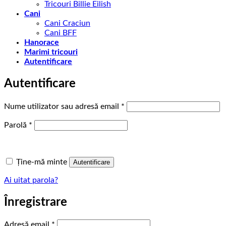
Tricouri Billie Eilish
Cani
Cani Craciun
Cani BFF
Hanorace
Marimi tricouri
Autentificare
Autentificare
Obligatoriu
Nume utilizator sau adresă email
*
Obligatoriu
Parolă
*
Ține-mă minte
Autentificare
Ai uitat parola?
Înregistrare
Obligatoriu
Adresă email
*