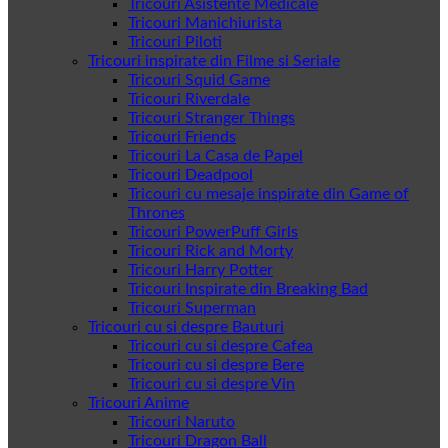
Tricouri Asistente Medicale
Tricouri Manichiurista
Tricouri Piloti
Tricouri inspirate din Filme si Seriale
Tricouri Squid Game
Tricouri Riverdale
Tricouri Stranger Things
Tricouri Friends
Tricouri La Casa de Papel
Tricouri Deadpool
Tricouri cu mesaje inspirate din Game of
Thrones
Tricouri PowerPuff Girls
Tricouri Rick and Morty
Tricouri Harry Potter
Tricouri Inspirate din Breaking Bad
Tricouri Superman
Tricouri cu si despre Bauturi
Tricouri cu si despre Cafea
Tricouri cu si despre Bere
Tricouri cu si despre Vin
Tricouri Anime
Tricouri Naruto
Tricouri Dragon Ball