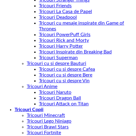
Tricouri Friends
Tricouri La Casa de Papel
Tricouri Deadpool
Tricouri cu mesaje inspirate din Game of
Thrones
Tricouri PowerPuff Girls
Tricouri Rick and Morty
Tricouri Harry Potter
Tricouri Inspirate din Breaking Bad
Tricouri Superman
Tricouri cu si despre Bauturi
Tricouri cu si despre Cafea
Tricouri cu si despre Bere
Tricouri cu si despre Vin
Tricouri Anime
Tricouri Naruto
Tricouri Dragon Ball
Tricouri Attack on Titan
Tricouri Copii
Tricouri Minecraft
Tricouri Lego Ninjago
Tricouri Brawl Stars
Tricouri Fortnite