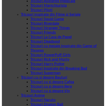
Tricouri Asistente Medicale
Tricouri Manichiurista
Tricouri Piloti
Tricouri inspirate din Filme si Seriale
Tricouri Squid Game
Tricouri Riverdale
Tricouri Stranger Things
Tricouri Friends
Tricouri La Casa de Papel
Tricouri Deadpool
Tricouri cu mesaje inspirate din Game of
Thrones
Tricouri PowerPuff Girls
Tricouri Rick and Morty
Tricouri Harry Potter
Tricouri Inspirate din Breaking Bad
Tricouri Superman
Tricouri cu si despre Bauturi
Tricouri cu si despre Cafea
Tricouri cu si despre Bere
Tricouri cu si despre Vin
Tricouri Anime
Tricouri Naruto
Tricouri Dragon Ball