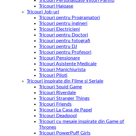
Tricouri Personalizate Viitori Parinti
Tricouri Haioase
Tricouri Job-uri
Tricouri pentru Programatori
Tricouri pentru ingineri
Tricouri Electricieni
Tricouri pentru Doctori
Tricouri pentru fotografi
Tricouri pentru DJ
Tricouri pentru Profesori
Tricouri Pensionare
Tricouri Asistente Medicale
Tricouri Manichiurista
Tricouri Piloti
Tricouri inspirate din Filme si Seriale
Tricouri Squid Game
Tricouri Riverdale
Tricouri Stranger Things
Tricouri Friends
Tricouri La Casa de Papel
Tricouri Deadpool
Tricouri cu mesaje inspirate din Game of
Thrones
Tricouri PowerPuff Girls