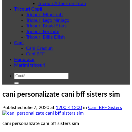
Tricouri Attack on Titan
Tricouri Copii
Tricouri Minecraft
Tricouri Lego Ninjago
Tricouri Brawl Stars
Tricouri Fortnite
Tricouri Billie Eilish
Cani
Cani Craciun
Cani BFF
Hanorace
Marimi tricouri
Caută
după:
cani personalizate cani bff sisters sim
Published
iulie 7, 2020
at
1200 × 1200
in
Cani BFF Sisters
cani personalizate cani bff sisters sim