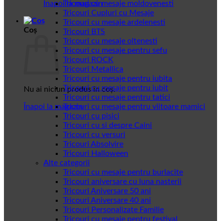
Înapoi la magazin
Tricouri cu mesaje moldovenesti
Tricouri Cupluri cu Mesaje
Tricouri cu mesaje ardelenesti
Coș
Tricouri BTS
Tricouri cu mesaje oltenesti
Tricouri cu mesaje pentru sefu
Tricouri ROCK
Tricouri Metallica
Tricouri cu mesaje pentru iubita
Tricouri cu mesaje pentru iubit
Nu ai niciun produs în coș.
Tricouri cu mesaje pentru tatici
Înapoi la magazin
Tricouri cu mesaje pentru viitoare mamici
Tricouri cu pisici
Tricouri cu si despre Caini
Tricouri cu versuri
Tricouri Absolvire
Tricouri Halloween
Alte categorii
Tricouri cu mesaje pentru burlacite
Tricouri aniversare cu luna nasterii
Tricouri Aniversare 50 ani
Tricouri Aniversare 40 ani
Tricouri Personalizate Familie
Tricouri cu mesaje pentru festival