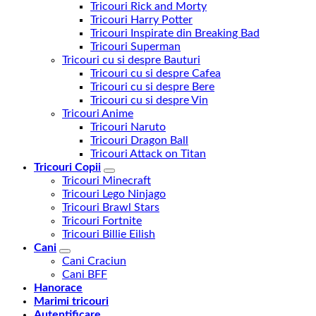
Tricouri Rick and Morty
Tricouri Harry Potter
Tricouri Inspirate din Breaking Bad
Tricouri Superman
Tricouri cu si despre Bauturi
Tricouri cu si despre Cafea
Tricouri cu si despre Bere
Tricouri cu si despre Vin
Tricouri Anime
Tricouri Naruto
Tricouri Dragon Ball
Tricouri Attack on Titan
Tricouri Copii
Tricouri Minecraft
Tricouri Lego Ninjago
Tricouri Brawl Stars
Tricouri Fortnite
Tricouri Billie Eilish
Cani
Cani Craciun
Cani BFF
Hanorace
Marimi tricouri
Autentificare