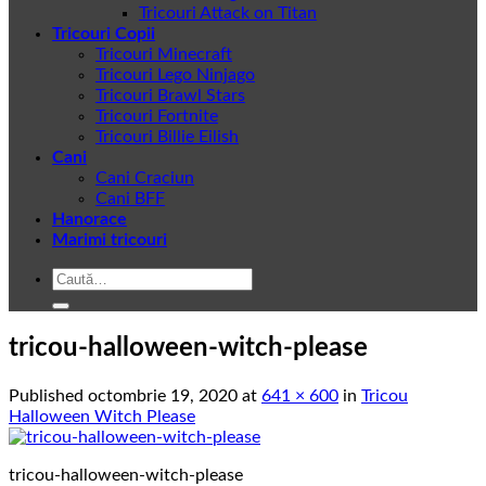
Tricouri Attack on Titan
Tricouri Copii
Tricouri Minecraft
Tricouri Lego Ninjago
Tricouri Brawl Stars
Tricouri Fortnite
Tricouri Billie Eilish
Cani
Cani Craciun
Cani BFF
Hanorace
Marimi tricouri
Caută
după:
tricou-halloween-witch-please
Published
octombrie 19, 2020
at
641 × 600
in
Tricou
Halloween Witch Please
tricou-halloween-witch-please