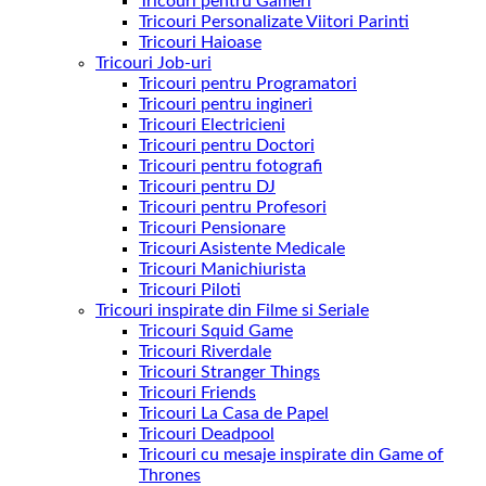
Tricouri pentru Gameri
Tricouri Personalizate Viitori Parinti
Tricouri Haioase
Tricouri Job-uri
Tricouri pentru Programatori
Tricouri pentru ingineri
Tricouri Electricieni
Tricouri pentru Doctori
Tricouri pentru fotografi
Tricouri pentru DJ
Tricouri pentru Profesori
Tricouri Pensionare
Tricouri Asistente Medicale
Tricouri Manichiurista
Tricouri Piloti
Tricouri inspirate din Filme si Seriale
Tricouri Squid Game
Tricouri Riverdale
Tricouri Stranger Things
Tricouri Friends
Tricouri La Casa de Papel
Tricouri Deadpool
Tricouri cu mesaje inspirate din Game of
Thrones