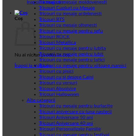
Înapoi la magazin
Tricouri cu mesaje moldovenesti
Tricouri Cupluri cu Mesaje
Tricouri cu mesaje ardelenesti
Coș
Tricouri BTS
Tricouri cu mesaje oltenesti
Tricouri cu mesaje pentru sefu
Tricouri ROCK
Tricouri Metallica
Tricouri cu mesaje pentru iubita
Tricouri cu mesaje pentru iubit
Nu ai niciun produs în coș.
Tricouri cu mesaje pentru tatici
Înapoi la magazin
Tricouri cu mesaje pentru viitoare mamici
Tricouri cu pisici
Tricouri cu si despre Caini
Tricouri cu versuri
Tricouri Absolvire
Tricouri Halloween
Alte categorii
Tricouri cu mesaje pentru burlacite
Tricouri aniversare cu luna nasterii
Tricouri Aniversare 50 ani
Tricouri Aniversare 40 ani
Tricouri Personalizate Familie
Tricouri cu mesaje pentru festival