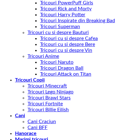
Tricouri PowerPuff Girls
Tricouri Rick and Morty
Tricouri Harry Potter
Tricouri Inspirate din Breaking Bad
Tricouri Superman
Tricouri cu si despre Bauturi
Tricouri cu si despre Cafea
Tricouri cu si despre Bere
Tricouri cu si despre Vin
Tricouri Anime
Tricouri Naruto
Tricouri Dragon Ball
Tricouri Attack on Titan
Tricouri Copii
Tricouri Minecraft
Tricouri Lego Ninjago
Tricouri Brawl Stars
Tricouri Fortnite
Tricouri Billie Eilish
Cani
Cani Craciun
Cani BFF
Hanorace
Marimi tricouri