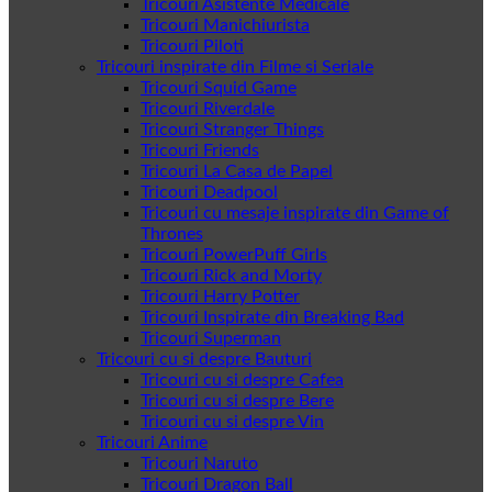
Tricouri Asistente Medicale
Tricouri Manichiurista
Tricouri Piloti
Tricouri inspirate din Filme si Seriale
Tricouri Squid Game
Tricouri Riverdale
Tricouri Stranger Things
Tricouri Friends
Tricouri La Casa de Papel
Tricouri Deadpool
Tricouri cu mesaje inspirate din Game of
Thrones
Tricouri PowerPuff Girls
Tricouri Rick and Morty
Tricouri Harry Potter
Tricouri Inspirate din Breaking Bad
Tricouri Superman
Tricouri cu si despre Bauturi
Tricouri cu si despre Cafea
Tricouri cu si despre Bere
Tricouri cu si despre Vin
Tricouri Anime
Tricouri Naruto
Tricouri Dragon Ball