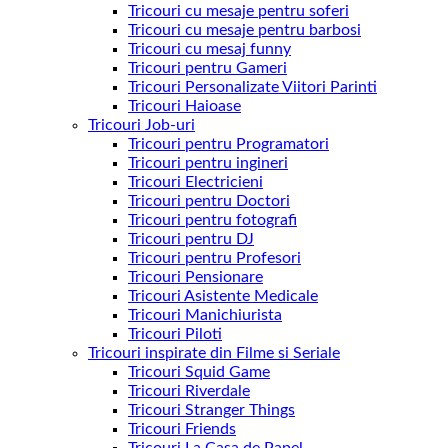
Tricouri cu mesaje pentru soferi
Tricouri cu mesaje pentru barbosi
Tricouri cu mesaj funny
Tricouri pentru Gameri
Tricouri Personalizate Viitori Parinti
Tricouri Haioase
Tricouri Job-uri
Tricouri pentru Programatori
Tricouri pentru ingineri
Tricouri Electricieni
Tricouri pentru Doctori
Tricouri pentru fotografi
Tricouri pentru DJ
Tricouri pentru Profesori
Tricouri Pensionare
Tricouri Asistente Medicale
Tricouri Manichiurista
Tricouri Piloti
Tricouri inspirate din Filme si Seriale
Tricouri Squid Game
Tricouri Riverdale
Tricouri Stranger Things
Tricouri Friends
Tricouri La Casa de Papel