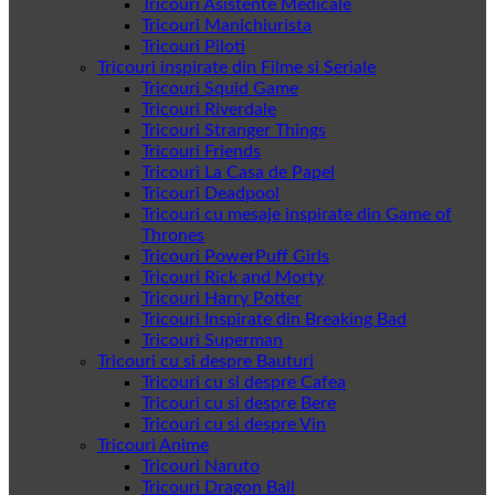
Tricouri Asistente Medicale
Tricouri Manichiurista
Tricouri Piloti
Tricouri inspirate din Filme si Seriale
Tricouri Squid Game
Tricouri Riverdale
Tricouri Stranger Things
Tricouri Friends
Tricouri La Casa de Papel
Tricouri Deadpool
Tricouri cu mesaje inspirate din Game of
Thrones
Tricouri PowerPuff Girls
Tricouri Rick and Morty
Tricouri Harry Potter
Tricouri Inspirate din Breaking Bad
Tricouri Superman
Tricouri cu si despre Bauturi
Tricouri cu si despre Cafea
Tricouri cu si despre Bere
Tricouri cu si despre Vin
Tricouri Anime
Tricouri Naruto
Tricouri Dragon Ball