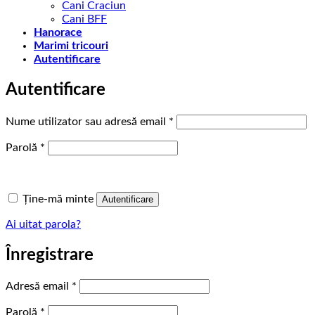
Cani Craciun
Cani BFF
Hanorace
Marimi tricouri
Autentificare
Autentificare
Obligatoriu
Nume utilizator sau adresă email
*
Obligatoriu
Parolă
*
Ține-mă minte
Autentificare
Ai uitat parola?
Înregistrare
Obligatoriu
Adresă email
*
Obligatoriu
Parolă
*