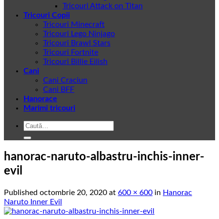
Tricouri Attack on Titan
Tricouri Copii
Tricouri Minecraft
Tricouri Lego Ninjago
Tricouri Brawl Stars
Tricouri Fortnite
Tricouri Billie Eilish
Cani
Cani Craciun
Cani BFF
Hanorace
Marimi tricouri
Caută
după:
hanorac-naruto-albastru-inchis-inner-
evil
Published
octombrie 20, 2020
at
600 × 600
in
Hanorac
Naruto Inner Evil