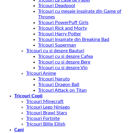
Tricouri Deadpool
Tricouri cu mesaje inspirate din Game of
Thrones
Tricouri PowerPuff Girls
Tricouri Rick and Morty
Tricouri Harry Potter
Tricouri Inspirate din Breaking Bad
Tricouri Superman
Tricouri cu si despre Bauturi
Tricouri cu si despre Cafea
Tricouri cu si despre Bere
Tricouri cu si despre Vin
Tricouri Anime
Tricouri Naruto
Tricouri Dragon Ball
Tricouri Attack on Titan
Tricouri Copii
Tricouri Minecraft
Tricouri Lego Ninjago
Tricouri Brawl Stars
Tricouri Fortnite
Tricouri Billie Eilish
Cani