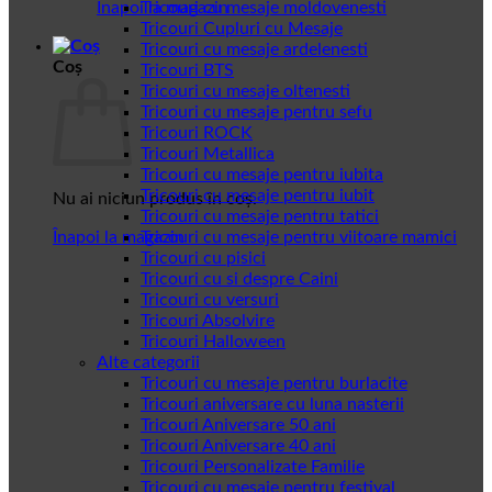
Înapoi la magazin
Tricouri cu mesaje moldovenesti
Tricouri Cupluri cu Mesaje
Tricouri cu mesaje ardelenesti
Coș
Tricouri BTS
Tricouri cu mesaje oltenesti
Tricouri cu mesaje pentru sefu
Tricouri ROCK
Tricouri Metallica
Tricouri cu mesaje pentru iubita
Tricouri cu mesaje pentru iubit
Nu ai niciun produs în coș.
Tricouri cu mesaje pentru tatici
Înapoi la magazin
Tricouri cu mesaje pentru viitoare mamici
Tricouri cu pisici
Tricouri cu si despre Caini
Tricouri cu versuri
Tricouri Absolvire
Tricouri Halloween
Alte categorii
Tricouri cu mesaje pentru burlacite
Tricouri aniversare cu luna nasterii
Tricouri Aniversare 50 ani
Tricouri Aniversare 40 ani
Tricouri Personalizate Familie
Tricouri cu mesaje pentru festival