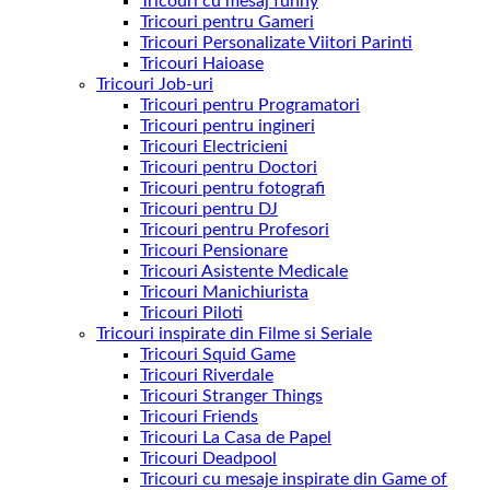
Tricouri cu mesaj funny
Tricouri pentru Gameri
Tricouri Personalizate Viitori Parinti
Tricouri Haioase
Tricouri Job-uri
Tricouri pentru Programatori
Tricouri pentru ingineri
Tricouri Electricieni
Tricouri pentru Doctori
Tricouri pentru fotografi
Tricouri pentru DJ
Tricouri pentru Profesori
Tricouri Pensionare
Tricouri Asistente Medicale
Tricouri Manichiurista
Tricouri Piloti
Tricouri inspirate din Filme si Seriale
Tricouri Squid Game
Tricouri Riverdale
Tricouri Stranger Things
Tricouri Friends
Tricouri La Casa de Papel
Tricouri Deadpool
Tricouri cu mesaje inspirate din Game of