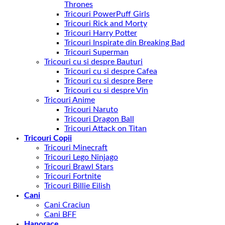
Thrones
Tricouri PowerPuff Girls
Tricouri Rick and Morty
Tricouri Harry Potter
Tricouri Inspirate din Breaking Bad
Tricouri Superman
Tricouri cu si despre Bauturi
Tricouri cu si despre Cafea
Tricouri cu si despre Bere
Tricouri cu si despre Vin
Tricouri Anime
Tricouri Naruto
Tricouri Dragon Ball
Tricouri Attack on Titan
Tricouri Copii
Tricouri Minecraft
Tricouri Lego Ninjago
Tricouri Brawl Stars
Tricouri Fortnite
Tricouri Billie Eilish
Cani
Cani Craciun
Cani BFF
Hanorace