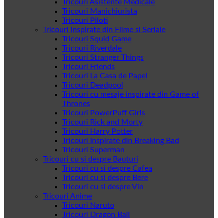
Tricouri Asistente Medicale
Tricouri Manichiurista
Tricouri Piloti
Tricouri inspirate din Filme si Seriale
Tricouri Squid Game
Tricouri Riverdale
Tricouri Stranger Things
Tricouri Friends
Tricouri La Casa de Papel
Tricouri Deadpool
Tricouri cu mesaje inspirate din Game of
Thrones
Tricouri PowerPuff Girls
Tricouri Rick and Morty
Tricouri Harry Potter
Tricouri Inspirate din Breaking Bad
Tricouri Superman
Tricouri cu si despre Bauturi
Tricouri cu si despre Cafea
Tricouri cu si despre Bere
Tricouri cu si despre Vin
Tricouri Anime
Tricouri Naruto
Tricouri Dragon Ball