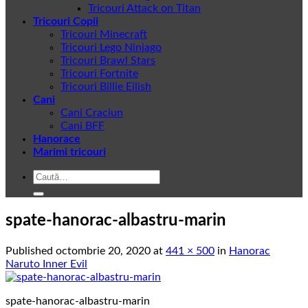
Tricouri Attack on Titan
Tricouri Copii
Tricouri Minecraft
Tricouri Lego Ninjago
Tricouri Brawl Stars
Tricouri Fortnite
Tricouri Billie Eilish
Cani
Cani Craciun
Cani BFF
Hanorace
Marimi tricouri
Caută
după:
spate-hanorac-albastru-marin
Published
octombrie 20, 2020
at
441 × 500
in
Hanorac
Naruto Inner Evil
spate-hanorac-albastru-marin