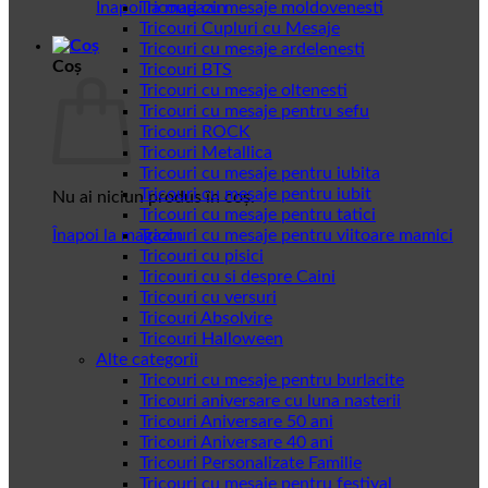
Înapoi la magazin
Tricouri cu mesaje moldovenesti
Tricouri Cupluri cu Mesaje
Tricouri cu mesaje ardelenesti
Coș
Tricouri BTS
Tricouri cu mesaje oltenesti
Tricouri cu mesaje pentru sefu
Tricouri ROCK
Tricouri Metallica
Tricouri cu mesaje pentru iubita
Tricouri cu mesaje pentru iubit
Nu ai niciun produs în coș.
Tricouri cu mesaje pentru tatici
Înapoi la magazin
Tricouri cu mesaje pentru viitoare mamici
Tricouri cu pisici
Tricouri cu si despre Caini
Tricouri cu versuri
Tricouri Absolvire
Tricouri Halloween
Alte categorii
Tricouri cu mesaje pentru burlacite
Tricouri aniversare cu luna nasterii
Tricouri Aniversare 50 ani
Tricouri Aniversare 40 ani
Tricouri Personalizate Familie
Tricouri cu mesaje pentru festival