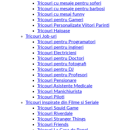
Tricouri cu mesaje pentru soferi
Tricouri cu mesaje pentru barbosi
Tricouri cu mesaj funny
Tricouri pentru Gameri
Tricouri Personalizate Viitori Parinti
Tricouri Haioase
Tricouri Job-uri
Tricouri pentru Programatori
Tricouri pentru ingineri
Tricouri Electricieni
Tricouri pentru Doctori
Tricouri pentru fotografi
Tricouri pentru DJ
Tricouri pentru Profesori
Tricouri Pensionare
Tricouri Asistente Medicale
Tricouri Manichiurista
Tricouri Piloti
Tricouri inspirate din Filme si Seriale
Tricouri Squid Game
Tricouri Riverdale
Tricouri Stranger Things
Tricouri Friends
Tricouri La Casa de Papel