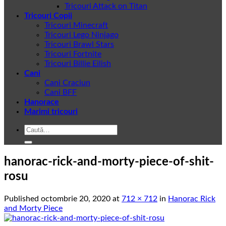
Tricouri Attack on Titan
Tricouri Copii
Tricouri Minecraft
Tricouri Lego Ninjago
Tricouri Brawl Stars
Tricouri Fortnite
Tricouri Billie Eilish
Cani
Cani Craciun
Cani BFF
Hanorace
Marimi tricouri
Caută
după:
hanorac-rick-and-morty-piece-of-shit-
rosu
Published
octombrie 20, 2020
at
712 × 712
in
Hanorac Rick
and Morty Piece