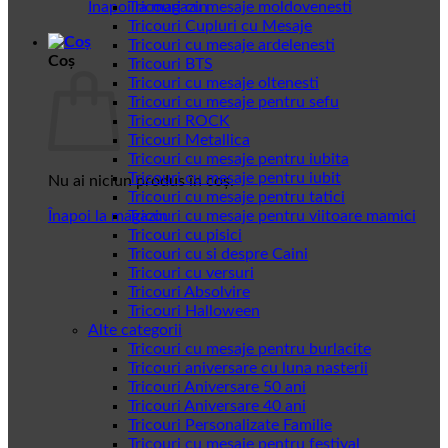
Înapoi la magazin
Tricouri cu mesaje moldovenesti
Tricouri Cupluri cu Mesaje
Tricouri cu mesaje ardelenesti
Coș
Tricouri BTS
Tricouri cu mesaje oltenesti
Tricouri cu mesaje pentru sefu
Tricouri ROCK
Tricouri Metallica
Tricouri cu mesaje pentru iubita
Tricouri cu mesaje pentru iubit
Nu ai niciun produs în coș.
Tricouri cu mesaje pentru tatici
Înapoi la magazin
Tricouri cu mesaje pentru viitoare mamici
Tricouri cu pisici
Tricouri cu si despre Caini
Tricouri cu versuri
Tricouri Absolvire
Tricouri Halloween
Alte categorii
Tricouri cu mesaje pentru burlacite
Tricouri aniversare cu luna nasterii
Tricouri Aniversare 50 ani
Tricouri Aniversare 40 ani
Tricouri Personalizate Familie
Tricouri cu mesaje pentru festival