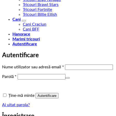
Tricouri Brawl Stars
Tricouri Fortnite
Tricouri Billie Eilish
Cani
Cani Craciun
Cani BFF
Hanorace
Marimi tricouri
Autentificare
Autentificare
Obligatoriu
Nume utilizator sau adresă email
*
Obligatoriu
Parolă
*
Ține-mă minte
Autentificare
Ai uitat parola?