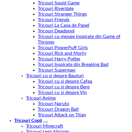
Tricouri Squid Game
Tricouri Riverdale
Tricouri Stranger Things
Tricouri Friends
Tricouri La Casa de Papel
Tricouri Deadpool
Tricouri cu mesaje inspirate din Game of
Thrones
Tricouri PowerPuff Girls
Tricouri Rick and Morty
Tricouri Harry Potter
Tricouri Inspirate din Breaking Bad
Tricouri Superman
Tricouri cu si despre Bauturi
Tricouri cu si despre Cafea
Tricouri cu si despre Bere
Tricouri cu si despre Vin
Tricouri Anime
Tricouri Naruto
Tricouri Dragon Ball
Tricouri Attack on Titan
Tricouri Copii
Tricouri Minecraft
Tricouri Lego Ninjago