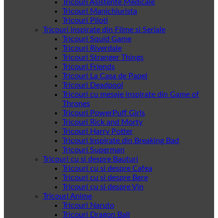
Tricouri Asistente Medicale
Tricouri Manichiurista
Tricouri Piloti
Tricouri inspirate din Filme si Seriale
Tricouri Squid Game
Tricouri Riverdale
Tricouri Stranger Things
Tricouri Friends
Tricouri La Casa de Papel
Tricouri Deadpool
Tricouri cu mesaje inspirate din Game of
Thrones
Tricouri PowerPuff Girls
Tricouri Rick and Morty
Tricouri Harry Potter
Tricouri Inspirate din Breaking Bad
Tricouri Superman
Tricouri cu si despre Bauturi
Tricouri cu si despre Cafea
Tricouri cu si despre Bere
Tricouri cu si despre Vin
Tricouri Anime
Tricouri Naruto
Tricouri Dragon Ball