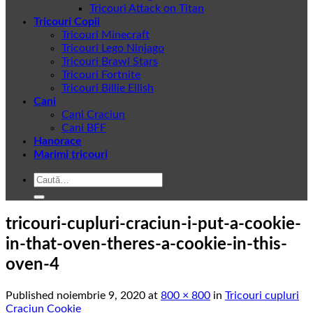
Tricouri Attack on Titan
Tricouri Copii
Tricouri Minecraft
Tricouri Lego Ninjago
Tricouri Brawl Stars
Tricouri Fortnite
Tricouri Billie Eilish
Cani
Cani Craciun
Cani BFF
Hanorace
Marimi tricouri
Caută
după:
tricouri-cupluri-craciun-i-put-a-cookie-
in-that-oven-theres-a-cookie-in-this-
oven-4
Published
noiembrie 9, 2020
at
800 × 800
in
Tricouri cupluri
Craciun Cookie