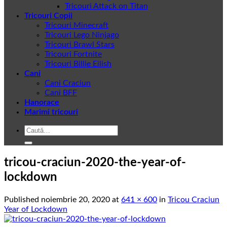
Tricouri Attack on Titan
Tricouri Copii
Tricouri Minecraft
Tricouri Lego Ninjago
Tricouri Brawl Stars
Tricouri Fortnite
Tricouri Billie Eilish
Cani
Cani Craciun
Cani BFF
Hanorace
Marimi tricouri
Caută
după:
tricou-craciun-2020-the-year-of-
lockdown
Published
noiembrie 20, 2020
at
641 × 600
in
Tricou Craciun
Year of Lockdown