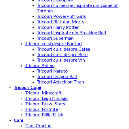
Tricouri cu mesaje inspirate din Game of
Thrones
Tricouri PowerPuff Girls
Tricouri Rick and Morty
Tricouri Harry Potter
Tricouri Inspirate din Breaking Bad
Tricouri Superman
Tricouri cu si despre Bauturi
Tricouri cu si despre Cafea
Tricouri cu si despre Bere
Tricouri cu si despre Vin
Tricouri Anime
Tricouri Naruto
Tricouri Dragon Ball
Tricouri Attack on Titan
Tricouri Copii
Tricouri Minecraft
Tricouri Lego Ninjago
Tricouri Brawl Stars
Tricouri Fortnite
Tricouri Billie Eilish
Cani
Cani Craciun