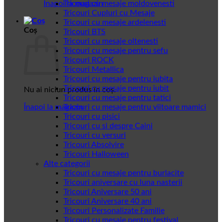
Înapoi la magazin
Tricouri cu mesaje moldovenesti
Tricouri Cupluri cu Mesaje
Tricouri cu mesaje ardelenesti
Coș
Tricouri BTS
Tricouri cu mesaje oltenesti
Tricouri cu mesaje pentru sefu
Tricouri ROCK
Tricouri Metallica
Tricouri cu mesaje pentru iubita
Tricouri cu mesaje pentru iubit
Nu ai niciun produs în coș.
Tricouri cu mesaje pentru tatici
Înapoi la magazin
Tricouri cu mesaje pentru viitoare mamici
Tricouri cu pisici
Tricouri cu si despre Caini
Tricouri cu versuri
Tricouri Absolvire
Tricouri Halloween
Alte categorii
Tricouri cu mesaje pentru burlacite
Tricouri aniversare cu luna nasterii
Tricouri Aniversare 50 ani
Tricouri Aniversare 40 ani
Tricouri Personalizate Familie
Tricouri cu mesaje pentru festival