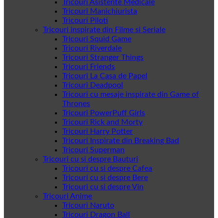
Tricouri Asistente Medicale
Tricouri Manichiurista
Tricouri Piloti
Tricouri inspirate din Filme si Seriale
Tricouri Squid Game
Tricouri Riverdale
Tricouri Stranger Things
Tricouri Friends
Tricouri La Casa de Papel
Tricouri Deadpool
Tricouri cu mesaje inspirate din Game of
Thrones
Tricouri PowerPuff Girls
Tricouri Rick and Morty
Tricouri Harry Potter
Tricouri Inspirate din Breaking Bad
Tricouri Superman
Tricouri cu si despre Bauturi
Tricouri cu si despre Cafea
Tricouri cu si despre Bere
Tricouri cu si despre Vin
Tricouri Anime
Tricouri Naruto
Tricouri Dragon Ball