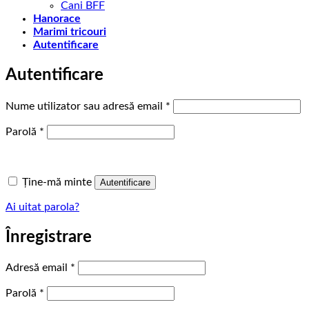
Cani BFF
Hanorace
Marimi tricouri
Autentificare
Autentificare
Obligatoriu
Nume utilizator sau adresă email
*
Obligatoriu
Parolă
*
Ține-mă minte
Autentificare
Ai uitat parola?
Înregistrare
Obligatoriu
Adresă email
*
Obligatoriu
Parolă
*