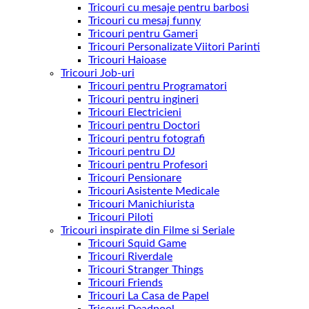
Tricouri cu mesaje pentru barbosi
Tricouri cu mesaj funny
Tricouri pentru Gameri
Tricouri Personalizate Viitori Parinti
Tricouri Haioase
Tricouri Job-uri
Tricouri pentru Programatori
Tricouri pentru ingineri
Tricouri Electricieni
Tricouri pentru Doctori
Tricouri pentru fotografi
Tricouri pentru DJ
Tricouri pentru Profesori
Tricouri Pensionare
Tricouri Asistente Medicale
Tricouri Manichiurista
Tricouri Piloti
Tricouri inspirate din Filme si Seriale
Tricouri Squid Game
Tricouri Riverdale
Tricouri Stranger Things
Tricouri Friends
Tricouri La Casa de Papel
Tricouri Deadpool