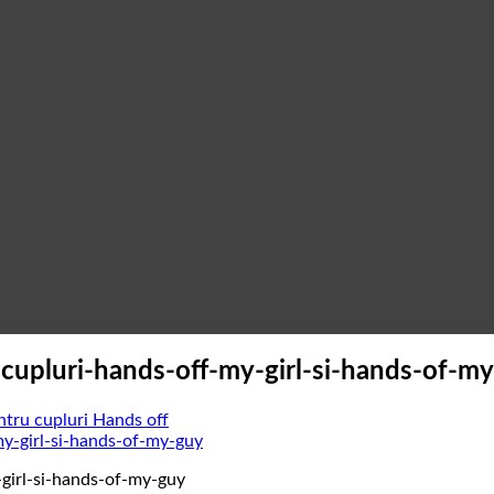
upluri-hands-off-my-girl-si-hands-of-m
ntru cupluri Hands off
girl-si-hands-of-my-guy