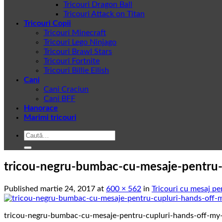
Tricouri Dragon Ball
Tricouri Attack on Titan
Tricouri Copii
Tricouri Minecraft
Tricouri Lego Ninjago
Tricouri Brawl Stars
Tricouri Fortnite
Tricouri Billie Eilish
Cani
Cani Craciun
Cani BFF
Hanorace
Marimi tricouri
Caută
după:
tricou-negru-bumbac-cu-mesaje-pentru-c
Published
martie 24, 2017
at
600 × 562
in
Tricouri cu mesaj pe
tricou-negru-bumbac-cu-mesaje-pentru-cupluri-hands-off-my-