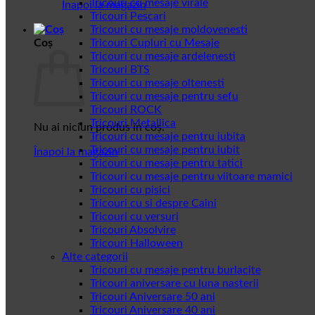
Tricouri cu mesaje virale
Înapoi la magazin
Tricouri Pescari
Tricouri cu mesaje moldovenesti
Coș
Tricouri Cupluri cu Mesaje
Tricouri cu mesaje ardelenesti
Tricouri BTS
Tricouri cu mesaje oltenesti
Tricouri cu mesaje pentru sefu
Tricouri ROCK
Tricouri Metallica
Nu ai niciun produs în coș.
Tricouri cu mesaje pentru iubita
Tricouri cu mesaje pentru iubit
Înapoi la magazin
Tricouri cu mesaje pentru tatici
Tricouri cu mesaje pentru viitoare mamici
Tricouri cu pisici
Tricouri cu si despre Caini
Tricouri cu versuri
Tricouri Absolvire
Tricouri Halloween
Alte categorii
Tricouri cu mesaje pentru burlacite
Tricouri aniversare cu luna nasterii
Tricouri Aniversare 50 ani
Tricouri Aniversare 40 ani