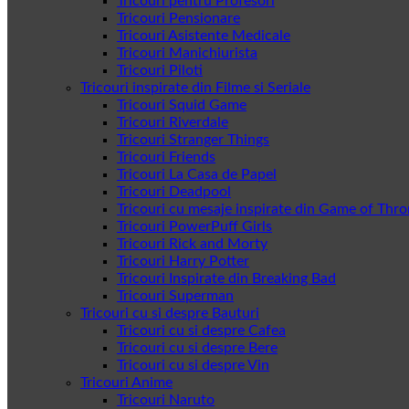
Tricouri pentru Profesori
Tricouri Pensionare
Tricouri Asistente Medicale
Tricouri Manichiurista
Tricouri Piloti
Tricouri inspirate din Filme si Seriale
Tricouri Squid Game
Tricouri Riverdale
Tricouri Stranger Things
Tricouri Friends
Tricouri La Casa de Papel
Tricouri Deadpool
Tricouri cu mesaje inspirate din Game of Thr
Tricouri PowerPuff Girls
Tricouri Rick and Morty
Tricouri Harry Potter
Tricouri Inspirate din Breaking Bad
Tricouri Superman
Tricouri cu si despre Bauturi
Tricouri cu si despre Cafea
Tricouri cu si despre Bere
Tricouri cu si despre Vin
Tricouri Anime
Tricouri Naruto