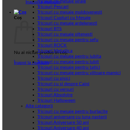
Tricouri cu mesaje virale
Înapoi la magazin
Tricouri Pescari
Tricouri cu mesaje moldovenesti
Coș
Tricouri Cupluri cu Mesaje
Tricouri cu mesaje ardelenesti
Tricouri BTS
Tricouri cu mesaje oltenesti
Tricouri cu mesaje pentru sefu
Tricouri ROCK
Tricouri Metallica
Nu ai niciun produs în coș.
Tricouri cu mesaje pentru iubita
Tricouri cu mesaje pentru iubit
Înapoi la magazin
Tricouri cu mesaje pentru tatici
Tricouri cu mesaje pentru viitoare mamici
Tricouri cu pisici
Tricouri cu si despre Caini
Tricouri cu versuri
Tricouri Absolvire
Tricouri Halloween
Alte categorii
Tricouri cu mesaje pentru burlacite
Tricouri aniversare cu luna nasterii
Tricouri Aniversare 50 ani
Tricouri Aniversare 40 ani