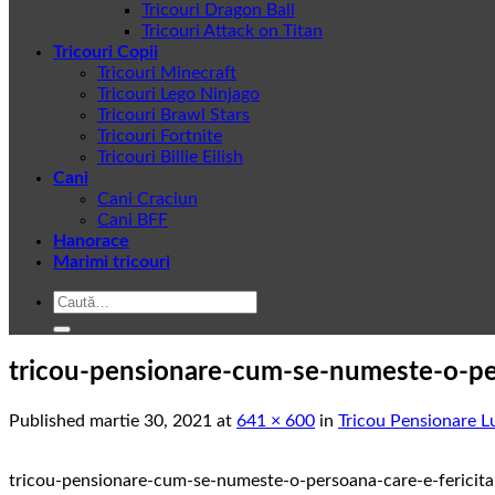
Tricouri Dragon Ball
Tricouri Attack on Titan
Tricouri Copii
Tricouri Minecraft
Tricouri Lego Ninjago
Tricouri Brawl Stars
Tricouri Fortnite
Tricouri Billie Eilish
Cani
Cani Craciun
Cani BFF
Hanorace
Marimi tricouri
Caută
după:
tricou-pensionare-cum-se-numeste-o-per
Published
martie 30, 2021
at
641 × 600
in
Tricou Pensionare L
tricou-pensionare-cum-se-numeste-o-persoana-care-e-fericita