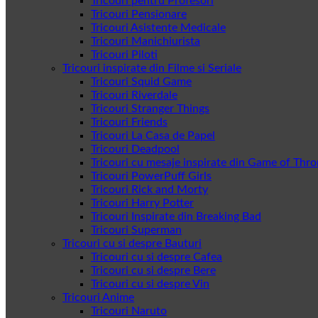
Tricouri pentru Profesori
Tricouri Pensionare
Tricouri Asistente Medicale
Tricouri Manichiurista
Tricouri Piloti
Tricouri inspirate din Filme si Seriale
Tricouri Squid Game
Tricouri Riverdale
Tricouri Stranger Things
Tricouri Friends
Tricouri La Casa de Papel
Tricouri Deadpool
Tricouri cu mesaje inspirate din Game of Thr
Tricouri PowerPuff Girls
Tricouri Rick and Morty
Tricouri Harry Potter
Tricouri Inspirate din Breaking Bad
Tricouri Superman
Tricouri cu si despre Bauturi
Tricouri cu si despre Cafea
Tricouri cu si despre Bere
Tricouri cu si despre Vin
Tricouri Anime
Tricouri Naruto