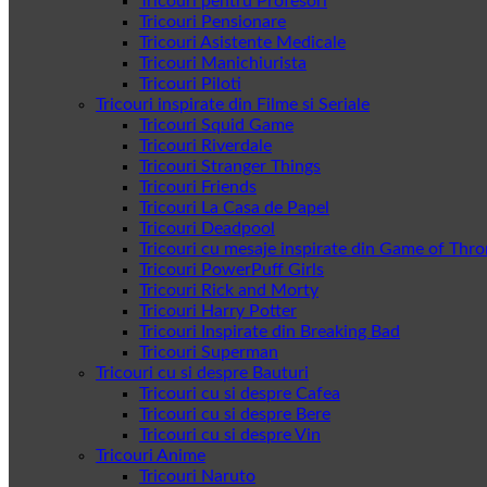
Tricouri pentru Profesori
Tricouri Pensionare
Tricouri Asistente Medicale
Tricouri Manichiurista
Tricouri Piloti
Tricouri inspirate din Filme si Seriale
Tricouri Squid Game
Tricouri Riverdale
Tricouri Stranger Things
Tricouri Friends
Tricouri La Casa de Papel
Tricouri Deadpool
Tricouri cu mesaje inspirate din Game of Thr
Tricouri PowerPuff Girls
Tricouri Rick and Morty
Tricouri Harry Potter
Tricouri Inspirate din Breaking Bad
Tricouri Superman
Tricouri cu si despre Bauturi
Tricouri cu si despre Cafea
Tricouri cu si despre Bere
Tricouri cu si despre Vin
Tricouri Anime
Tricouri Naruto