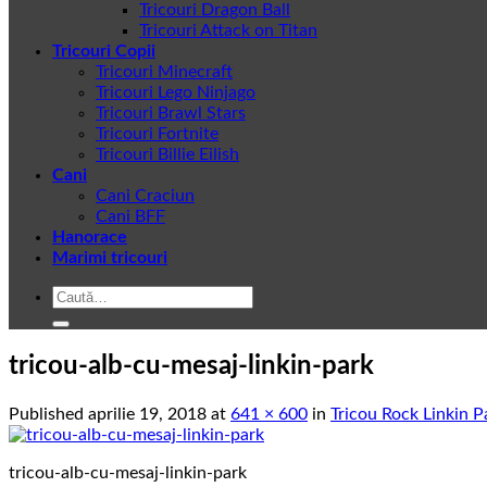
Tricouri Dragon Ball
Tricouri Attack on Titan
Tricouri Copii
Tricouri Minecraft
Tricouri Lego Ninjago
Tricouri Brawl Stars
Tricouri Fortnite
Tricouri Billie Eilish
Cani
Cani Craciun
Cani BFF
Hanorace
Marimi tricouri
Caută
după:
tricou-alb-cu-mesaj-linkin-park
Published
aprilie 19, 2018
at
641 × 600
in
Tricou Rock Linkin P
tricou-alb-cu-mesaj-linkin-park