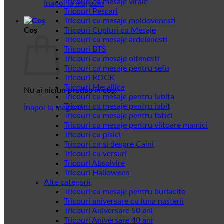
Tricouri cu mesaje virale
Înapoi la magazin
Tricouri Pescari
Tricouri cu mesaje moldovenesti
Coș
Tricouri Cupluri cu Mesaje
Tricouri cu mesaje ardelenesti
Tricouri BTS
Tricouri cu mesaje oltenesti
Tricouri cu mesaje pentru sefu
Tricouri ROCK
Tricouri Metallica
Nu ai niciun produs în coș.
Tricouri cu mesaje pentru iubita
Tricouri cu mesaje pentru iubit
Înapoi la magazin
Tricouri cu mesaje pentru tatici
Tricouri cu mesaje pentru viitoare mamici
Tricouri cu pisici
Tricouri cu si despre Caini
Tricouri cu versuri
Tricouri Absolvire
Tricouri Halloween
Alte categorii
Tricouri cu mesaje pentru burlacite
Tricouri aniversare cu luna nasterii
Tricouri Aniversare 50 ani
Tricouri Aniversare 40 ani