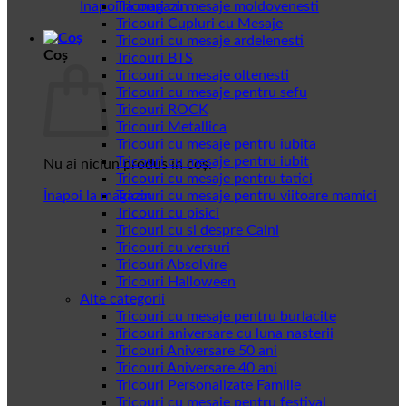
Înapoi la magazin
Tricouri cu mesaje moldovenesti
Tricouri Cupluri cu Mesaje
Tricouri cu mesaje ardelenesti
Coș
Tricouri BTS
Tricouri cu mesaje oltenesti
Tricouri cu mesaje pentru sefu
Tricouri ROCK
Tricouri Metallica
Tricouri cu mesaje pentru iubita
Tricouri cu mesaje pentru iubit
Nu ai niciun produs în coș.
Tricouri cu mesaje pentru tatici
Înapoi la magazin
Tricouri cu mesaje pentru viitoare mamici
Tricouri cu pisici
Tricouri cu si despre Caini
Tricouri cu versuri
Tricouri Absolvire
Tricouri Halloween
Alte categorii
Tricouri cu mesaje pentru burlacite
Tricouri aniversare cu luna nasterii
Tricouri Aniversare 50 ani
Tricouri Aniversare 40 ani
Tricouri Personalizate Familie
Tricouri cu mesaje pentru festival