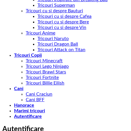
Tricouri Superman
Tricouri cu si despre Bauturi
Tricouri cu si despre Cafea
Tricouri cu si despre Bere
Tricouri cu si despre Vin
Tricouri Anime
Tricouri Naruto
Tricouri Dragon Ball
Tricouri Attack on Titan
Tricouri Copii
Tricouri Minecraft
Tricouri Lego Ninjago
Tricouri Brawl Stars
Tricouri Fortnite
Tricouri Billie Eilish
Cani
Cani Craciun
Cani BFF
Hanorace
Marimi tricouri
Autentificare
Autentificare