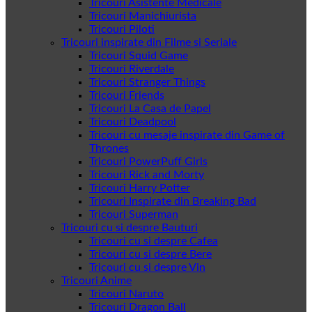
Tricouri Asistente Medicale
Tricouri Manichiurista
Tricouri Piloti
Tricouri inspirate din Filme si Seriale
Tricouri Squid Game
Tricouri Riverdale
Tricouri Stranger Things
Tricouri Friends
Tricouri La Casa de Papel
Tricouri Deadpool
Tricouri cu mesaje inspirate din Game of
Thrones
Tricouri PowerPuff Girls
Tricouri Rick and Morty
Tricouri Harry Potter
Tricouri Inspirate din Breaking Bad
Tricouri Superman
Tricouri cu si despre Bauturi
Tricouri cu si despre Cafea
Tricouri cu si despre Bere
Tricouri cu si despre Vin
Tricouri Anime
Tricouri Naruto
Tricouri Dragon Ball