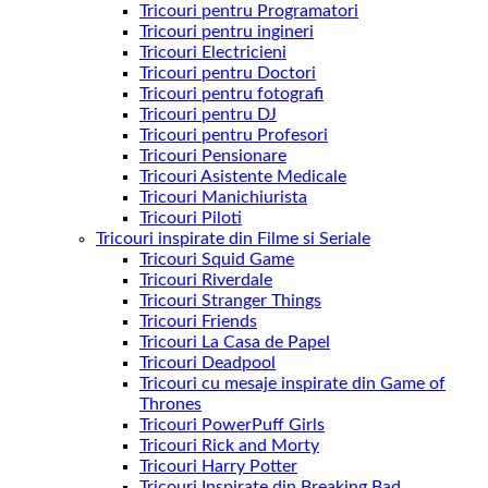
Tricouri pentru Programatori
Tricouri pentru ingineri
Tricouri Electricieni
Tricouri pentru Doctori
Tricouri pentru fotografi
Tricouri pentru DJ
Tricouri pentru Profesori
Tricouri Pensionare
Tricouri Asistente Medicale
Tricouri Manichiurista
Tricouri Piloti
Tricouri inspirate din Filme si Seriale
Tricouri Squid Game
Tricouri Riverdale
Tricouri Stranger Things
Tricouri Friends
Tricouri La Casa de Papel
Tricouri Deadpool
Tricouri cu mesaje inspirate din Game of
Thrones
Tricouri PowerPuff Girls
Tricouri Rick and Morty
Tricouri Harry Potter
Tricouri Inspirate din Breaking Bad