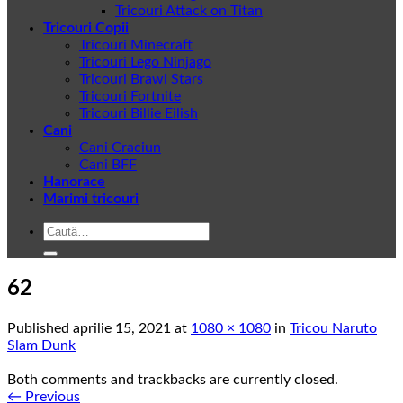
Tricouri Attack on Titan
Tricouri Copii
Tricouri Minecraft
Tricouri Lego Ninjago
Tricouri Brawl Stars
Tricouri Fortnite
Tricouri Billie Eilish
Cani
Cani Craciun
Cani BFF
Hanorace
Marimi tricouri
Caută
după:
62
Published
aprilie 15, 2021
at
1080 × 1080
in
Tricou Naruto
Slam Dunk
Both comments and trackbacks are currently closed.
←
Previous