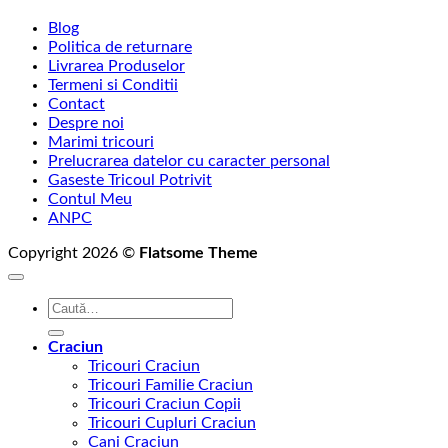
Blog
Politica de returnare
Livrarea Produselor
Termeni si Conditii
Contact
Despre noi
Marimi tricouri
Prelucrarea datelor cu caracter personal
Gaseste Tricoul Potrivit
Contul Meu
ANPC
Copyright 2026 ©
Flatsome Theme
Caută
după:
Craciun
Tricouri Craciun
Tricouri Familie Craciun
Tricouri Craciun Copii
Tricouri Cupluri Craciun
Cani Craciun