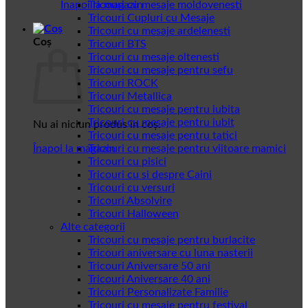
Înapoi la magazin
Tricouri cu mesaje moldovenesti
Tricouri Cupluri cu Mesaje
Tricouri cu mesaje ardelenesti
Coș
Tricouri BTS
Tricouri cu mesaje oltenesti
Tricouri cu mesaje pentru sefu
Tricouri ROCK
Tricouri Metallica
Tricouri cu mesaje pentru iubita
Tricouri cu mesaje pentru iubit
Nu ai niciun produs în coș.
Tricouri cu mesaje pentru tatici
Înapoi la magazin
Tricouri cu mesaje pentru viitoare mamici
Tricouri cu pisici
Tricouri cu si despre Caini
Tricouri cu versuri
Tricouri Absolvire
Tricouri Halloween
Alte categorii
Tricouri cu mesaje pentru burlacite
Tricouri aniversare cu luna nasterii
Tricouri Aniversare 50 ani
Tricouri Aniversare 40 ani
Tricouri Personalizate Familie
Tricouri cu mesaje pentru festival