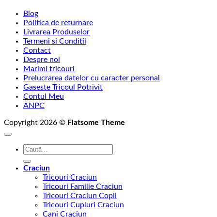
Blog
Politica de returnare
Livrarea Produselor
Termeni si Conditii
Contact
Despre noi
Marimi tricouri
Prelucrarea datelor cu caracter personal
Gaseste Tricoul Potrivit
Contul Meu
ANPC
Copyright 2026 ©
Flatsome Theme
Caută
după:
Craciun
Tricouri Craciun
Tricouri Familie Craciun
Tricouri Craciun Copii
Tricouri Cupluri Craciun
Cani Craciun