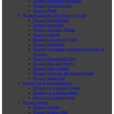
Tricouri Asistente Medicale
Tricouri Manichiurista
Tricouri Piloti
Tricouri inspirate din Filme si Seriale
Tricouri Squid Game
Tricouri Riverdale
Tricouri Stranger Things
Tricouri Friends
Tricouri La Casa de Papel
Tricouri Deadpool
Tricouri cu mesaje inspirate din Game of
Thrones
Tricouri PowerPuff Girls
Tricouri Rick and Morty
Tricouri Harry Potter
Tricouri Inspirate din Breaking Bad
Tricouri Superman
Tricouri cu si despre Bauturi
Tricouri cu si despre Cafea
Tricouri cu si despre Bere
Tricouri cu si despre Vin
Tricouri Anime
Tricouri Naruto
Tricouri Dragon Ball