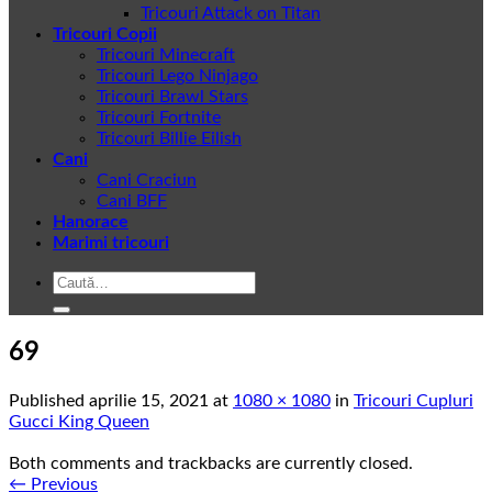
Tricouri Attack on Titan
Tricouri Copii
Tricouri Minecraft
Tricouri Lego Ninjago
Tricouri Brawl Stars
Tricouri Fortnite
Tricouri Billie Eilish
Cani
Cani Craciun
Cani BFF
Hanorace
Marimi tricouri
Caută
după:
69
Published
aprilie 15, 2021
at
1080 × 1080
in
Tricouri Cupluri
Gucci King Queen
Both comments and trackbacks are currently closed.
←
Previous