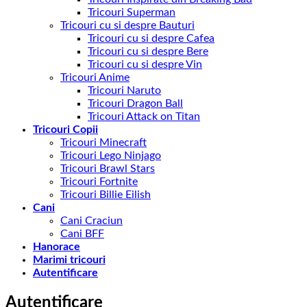
Tricouri Superman
Tricouri cu si despre Bauturi
Tricouri cu si despre Cafea
Tricouri cu si despre Bere
Tricouri cu si despre Vin
Tricouri Anime
Tricouri Naruto
Tricouri Dragon Ball
Tricouri Attack on Titan
Tricouri Copii
Tricouri Minecraft
Tricouri Lego Ninjago
Tricouri Brawl Stars
Tricouri Fortnite
Tricouri Billie Eilish
Cani
Cani Craciun
Cani BFF
Hanorace
Marimi tricouri
Autentificare
Autentificare