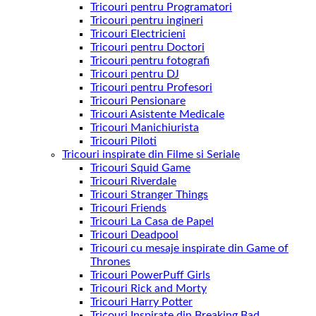
Tricouri pentru Programatori
Tricouri pentru ingineri
Tricouri Electricieni
Tricouri pentru Doctori
Tricouri pentru fotografi
Tricouri pentru DJ
Tricouri pentru Profesori
Tricouri Pensionare
Tricouri Asistente Medicale
Tricouri Manichiurista
Tricouri Piloti
Tricouri inspirate din Filme si Seriale
Tricouri Squid Game
Tricouri Riverdale
Tricouri Stranger Things
Tricouri Friends
Tricouri La Casa de Papel
Tricouri Deadpool
Tricouri cu mesaje inspirate din Game of
Thrones
Tricouri PowerPuff Girls
Tricouri Rick and Morty
Tricouri Harry Potter
Tricouri Inspirate din Breaking Bad