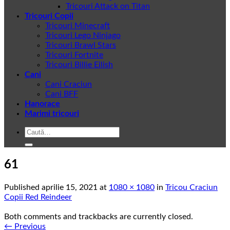
Tricouri Attack on Titan
Tricouri Copii
Tricouri Minecraft
Tricouri Lego Ninjago
Tricouri Brawl Stars
Tricouri Fortnite
Tricouri Billie Eilish
Cani
Cani Craciun
Cani BFF
Hanorace
Marimi tricouri
Caută
după:
61
Published
aprilie 15, 2021
at
1080 × 1080
in
Tricou Craciun
Copii Red Reindeer
Both comments and trackbacks are currently closed.
←
Previous