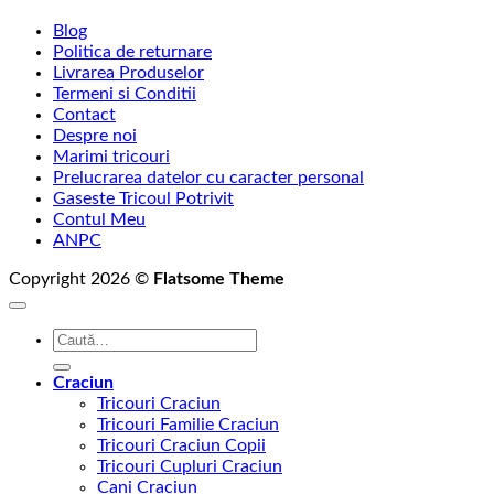
Blog
Politica de returnare
Livrarea Produselor
Termeni si Conditii
Contact
Despre noi
Marimi tricouri
Prelucrarea datelor cu caracter personal
Gaseste Tricoul Potrivit
Contul Meu
ANPC
Copyright 2026 ©
Flatsome Theme
Caută
după:
Craciun
Tricouri Craciun
Tricouri Familie Craciun
Tricouri Craciun Copii
Tricouri Cupluri Craciun
Cani Craciun