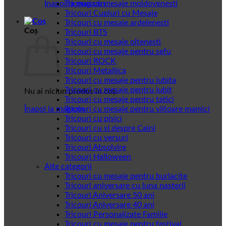
Înapoi la magazin
Tricouri cu mesaje moldovenesti
Tricouri Cupluri cu Mesaje
Tricouri cu mesaje ardelenesti
Coș
Tricouri BTS
Tricouri cu mesaje oltenesti
Tricouri cu mesaje pentru sefu
Tricouri ROCK
Tricouri Metallica
Tricouri cu mesaje pentru iubita
Tricouri cu mesaje pentru iubit
Nu ai niciun produs în coș.
Tricouri cu mesaje pentru tatici
Înapoi la magazin
Tricouri cu mesaje pentru viitoare mamici
Tricouri cu pisici
Tricouri cu si despre Caini
Tricouri cu versuri
Tricouri Absolvire
Tricouri Halloween
Alte categorii
Tricouri cu mesaje pentru burlacite
Tricouri aniversare cu luna nasterii
Tricouri Aniversare 50 ani
Tricouri Aniversare 40 ani
Tricouri Personalizate Familie
Tricouri cu mesaje pentru festival