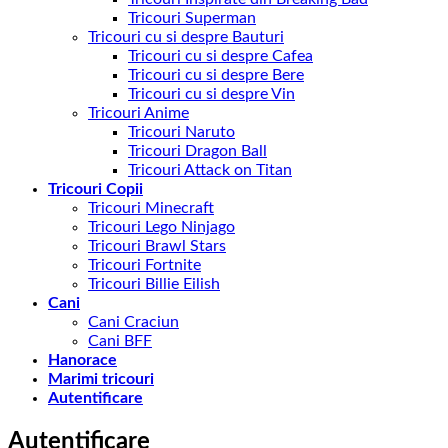
Tricouri Superman
Tricouri cu si despre Bauturi
Tricouri cu si despre Cafea
Tricouri cu si despre Bere
Tricouri cu si despre Vin
Tricouri Anime
Tricouri Naruto
Tricouri Dragon Ball
Tricouri Attack on Titan
Tricouri Copii
Tricouri Minecraft
Tricouri Lego Ninjago
Tricouri Brawl Stars
Tricouri Fortnite
Tricouri Billie Eilish
Cani
Cani Craciun
Cani BFF
Hanorace
Marimi tricouri
Autentificare
Autentificare