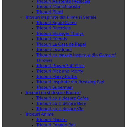
Tricouri Asistente Medicale
Tricouri Manichiurista
Tricouri Piloti
Tricouri inspirate din Filme si Seriale
Tricouri Squid Game
Tricouri Riverdale
Tricouri Stranger Things
Tricouri Friends
Tricouri La Casa de Papel
Tricouri Deadpool
Tricouri cu mesaje inspirate din Game of
Thrones
Tricouri PowerPuff Girls
Tricouri Rick and Morty
Tricouri Harry Potter
Tricouri Inspirate din Breaking Bad
Tricouri Superman
Tricouri cu si despre Bauturi
Tricouri cu si despre Cafea
Tricouri cu si despre Bere
Tricouri cu si despre Vin
Tricouri Anime
Tricouri Naruto
Tricouri Dragon Ball