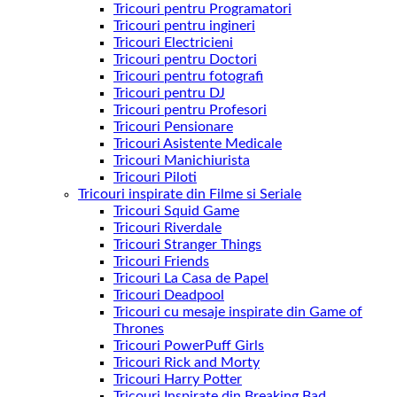
Tricouri pentru Programatori
Tricouri pentru ingineri
Tricouri Electricieni
Tricouri pentru Doctori
Tricouri pentru fotografi
Tricouri pentru DJ
Tricouri pentru Profesori
Tricouri Pensionare
Tricouri Asistente Medicale
Tricouri Manichiurista
Tricouri Piloti
Tricouri inspirate din Filme si Seriale
Tricouri Squid Game
Tricouri Riverdale
Tricouri Stranger Things
Tricouri Friends
Tricouri La Casa de Papel
Tricouri Deadpool
Tricouri cu mesaje inspirate din Game of
Thrones
Tricouri PowerPuff Girls
Tricouri Rick and Morty
Tricouri Harry Potter
Tricouri Inspirate din Breaking Bad