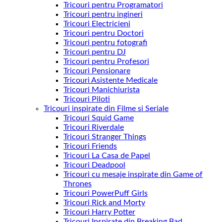
Tricouri pentru Programatori
Tricouri pentru ingineri
Tricouri Electricieni
Tricouri pentru Doctori
Tricouri pentru fotografi
Tricouri pentru DJ
Tricouri pentru Profesori
Tricouri Pensionare
Tricouri Asistente Medicale
Tricouri Manichiurista
Tricouri Piloti
Tricouri inspirate din Filme si Seriale
Tricouri Squid Game
Tricouri Riverdale
Tricouri Stranger Things
Tricouri Friends
Tricouri La Casa de Papel
Tricouri Deadpool
Tricouri cu mesaje inspirate din Game of
Thrones
Tricouri PowerPuff Girls
Tricouri Rick and Morty
Tricouri Harry Potter
Tricouri Inspirate din Breaking Bad