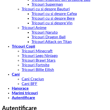
Tricouri Superman
Tricouri cu si despre Bauturi
Tricouri cu si despre Cafea
Tricouri cu si despre Bere
Tricouri cu si despre Vin
Tricouri Anime
Tricouri Naruto
Tricouri Dragon Ball
Tricouri Attack on Titan
Tricouri Copii
Tricouri Minecraft
Tricouri Lego Ninjago
Tricouri Brawl Stars
Tricouri Fortnite
Tricouri Billie Eilish
Cani
Cani Craciun
Cani BFF
Hanorace
Marimi tricouri
Autentificare
Autentificare