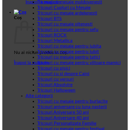
Înapoi la magazin
Tricouri cu mesaje moldovenesti
Tricouri Cupluri cu Mesaje
Tricouri cu mesaje ardelenesti
Coș
Tricouri BTS
Tricouri cu mesaje oltenesti
Tricouri cu mesaje pentru sefu
Tricouri ROCK
Tricouri Metallica
Tricouri cu mesaje pentru iubita
Tricouri cu mesaje pentru iubit
Nu ai niciun produs în coș.
Tricouri cu mesaje pentru tatici
Înapoi la magazin
Tricouri cu mesaje pentru viitoare mamici
Tricouri cu pisici
Tricouri cu si despre Caini
Tricouri cu versuri
Tricouri Absolvire
Tricouri Halloween
Alte categorii
Tricouri cu mesaje pentru burlacite
Tricouri aniversare cu luna nasterii
Tricouri Aniversare 50 ani
Tricouri Aniversare 40 ani
Tricouri Personalizate Familie
Tricouri cu mesaje pentru festival