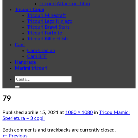
Tricouri Attack on Titan
Tricouri Copii
Tricouri Minecraft
Tricouri Lego Ninjago
Tricouri Brawl Stars
Tricouri Fortnite
Tricouri Billie Eilish
Cani
Cani Craciun
Cani BFF
Hanorace
Marimi tricouri
Caută
după:
79
Published
aprilie 15, 2021
at
1080 × 1080
in
Tricou Mamici
Sperietura – 3 copii
Both comments and trackbacks are currently closed.
←
Previous