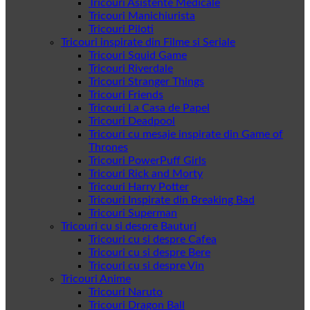
Tricouri Asistente Medicale
Tricouri Manichiurista
Tricouri Piloti
Tricouri inspirate din Filme si Seriale
Tricouri Squid Game
Tricouri Riverdale
Tricouri Stranger Things
Tricouri Friends
Tricouri La Casa de Papel
Tricouri Deadpool
Tricouri cu mesaje inspirate din Game of
Thrones
Tricouri PowerPuff Girls
Tricouri Rick and Morty
Tricouri Harry Potter
Tricouri Inspirate din Breaking Bad
Tricouri Superman
Tricouri cu si despre Bauturi
Tricouri cu si despre Cafea
Tricouri cu si despre Bere
Tricouri cu si despre Vin
Tricouri Anime
Tricouri Naruto
Tricouri Dragon Ball