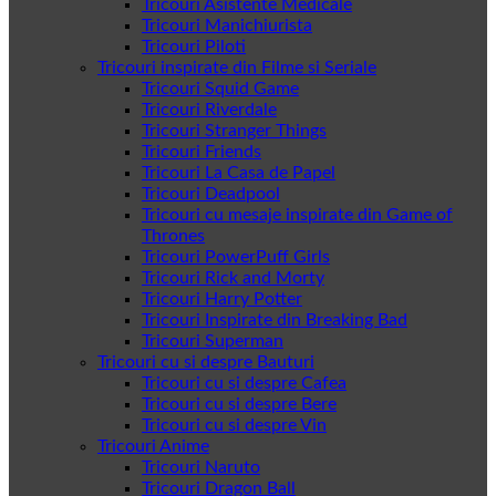
Tricouri Asistente Medicale
Tricouri Manichiurista
Tricouri Piloti
Tricouri inspirate din Filme si Seriale
Tricouri Squid Game
Tricouri Riverdale
Tricouri Stranger Things
Tricouri Friends
Tricouri La Casa de Papel
Tricouri Deadpool
Tricouri cu mesaje inspirate din Game of
Thrones
Tricouri PowerPuff Girls
Tricouri Rick and Morty
Tricouri Harry Potter
Tricouri Inspirate din Breaking Bad
Tricouri Superman
Tricouri cu si despre Bauturi
Tricouri cu si despre Cafea
Tricouri cu si despre Bere
Tricouri cu si despre Vin
Tricouri Anime
Tricouri Naruto
Tricouri Dragon Ball