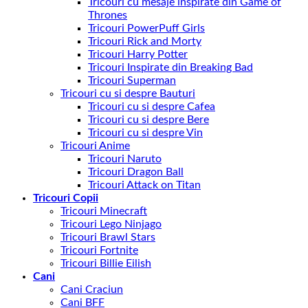
Tricouri cu mesaje inspirate din Game of
Thrones
Tricouri PowerPuff Girls
Tricouri Rick and Morty
Tricouri Harry Potter
Tricouri Inspirate din Breaking Bad
Tricouri Superman
Tricouri cu si despre Bauturi
Tricouri cu si despre Cafea
Tricouri cu si despre Bere
Tricouri cu si despre Vin
Tricouri Anime
Tricouri Naruto
Tricouri Dragon Ball
Tricouri Attack on Titan
Tricouri Copii
Tricouri Minecraft
Tricouri Lego Ninjago
Tricouri Brawl Stars
Tricouri Fortnite
Tricouri Billie Eilish
Cani
Cani Craciun
Cani BFF