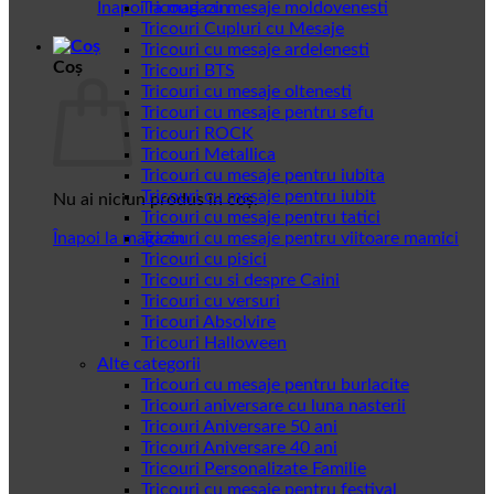
Înapoi la magazin
Tricouri cu mesaje moldovenesti
Tricouri Cupluri cu Mesaje
Tricouri cu mesaje ardelenesti
Coș
Tricouri BTS
Tricouri cu mesaje oltenesti
Tricouri cu mesaje pentru sefu
Tricouri ROCK
Tricouri Metallica
Tricouri cu mesaje pentru iubita
Tricouri cu mesaje pentru iubit
Nu ai niciun produs în coș.
Tricouri cu mesaje pentru tatici
Înapoi la magazin
Tricouri cu mesaje pentru viitoare mamici
Tricouri cu pisici
Tricouri cu si despre Caini
Tricouri cu versuri
Tricouri Absolvire
Tricouri Halloween
Alte categorii
Tricouri cu mesaje pentru burlacite
Tricouri aniversare cu luna nasterii
Tricouri Aniversare 50 ani
Tricouri Aniversare 40 ani
Tricouri Personalizate Familie
Tricouri cu mesaje pentru festival