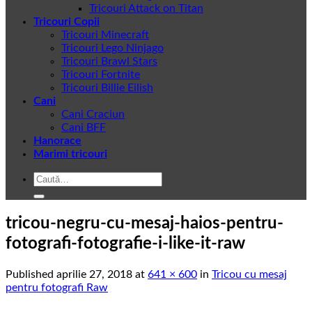
Tricouri Attack on Titan
Tricouri Copii
Tricouri Minecraft
Tricouri Lego Ninjago
Tricouri Brawl Stars
Tricouri Fortnite
Tricouri Billie Eilish
Cani
Cani Craciun
Cani BFF
Hanorace
Marimi tricouri
Caută
după:
tricou-negru-cu-mesaj-haios-pentru-
fotografi-fotografie-i-like-it-raw
Published
aprilie 27, 2018
at
641 × 600
in
Tricou cu mesaj
pentru fotografi Raw