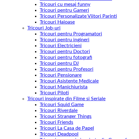
Tricouri cu mesaj funny
Tricouri pentru Gameri
Tricouri Personalizate Viitori Parinti
Tricouri Haioase
Tricouri Job-uri
Tricouri pentru Programatori
Tricouri pentru ingineri
Tricouri Electricieni
Tricouri pentru Doctori
Tricouri pentru fotografi
Tricouri pentru DJ
Tricouri pentru Profesori
Tricouri Pensionare
Tricouri Asistente Medicale
Tricouri Manichiurista
Tricouri Piloti
Tricouri inspirate din Filme si Seriale
Tricouri Squid Game
Tricouri Riverdale
Tricouri Stranger Things
Tricouri Friends
Tricouri La Casa de Papel
Tricouri Deadpool