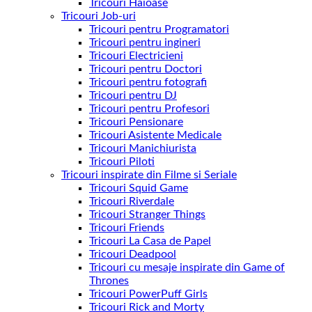
Tricouri Haioase
Tricouri Job-uri
Tricouri pentru Programatori
Tricouri pentru ingineri
Tricouri Electricieni
Tricouri pentru Doctori
Tricouri pentru fotografi
Tricouri pentru DJ
Tricouri pentru Profesori
Tricouri Pensionare
Tricouri Asistente Medicale
Tricouri Manichiurista
Tricouri Piloti
Tricouri inspirate din Filme si Seriale
Tricouri Squid Game
Tricouri Riverdale
Tricouri Stranger Things
Tricouri Friends
Tricouri La Casa de Papel
Tricouri Deadpool
Tricouri cu mesaje inspirate din Game of
Thrones
Tricouri PowerPuff Girls
Tricouri Rick and Morty