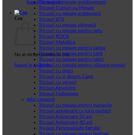
Înapoi la magazin
Tricouri cu mesaje moldovenesti
Tricouri Cupluri cu Mesaje
Tricouri cu mesaje ardelenesti
Coș
Tricouri BTS
Tricouri cu mesaje oltenesti
Tricouri cu mesaje pentru sefu
Tricouri ROCK
Tricouri Metallica
Tricouri cu mesaje pentru iubita
Tricouri cu mesaje pentru iubit
Nu ai niciun produs în coș.
Tricouri cu mesaje pentru tatici
Înapoi la magazin
Tricouri cu mesaje pentru viitoare mamici
Tricouri cu pisici
Tricouri cu si despre Caini
Tricouri cu versuri
Tricouri Absolvire
Tricouri Halloween
Alte categorii
Tricouri cu mesaje pentru burlacite
Tricouri aniversare cu luna nasterii
Tricouri Aniversare 50 ani
Tricouri Aniversare 40 ani
Tricouri Personalizate Familie
Tricouri cu mesaje pentru festival