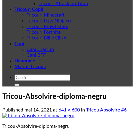
Tricouri Attack on Titan
Tricouri Copii
Tricouri Minecraft
Tricouri Lego Ninjago
Tricouri Brawl Stars
Tricouri Fortnite
Tricouri Billie Eilish
Cani
Cani Craciun
Cani BFF
Hanorace
Marimi tricouri
Caută
după:
Tricou-Absolvire-diploma-negru
Published
mai 14, 2021
at
641 × 600
in
Tricou Absolvire #6
Tricou-Absolvire-diploma-negru