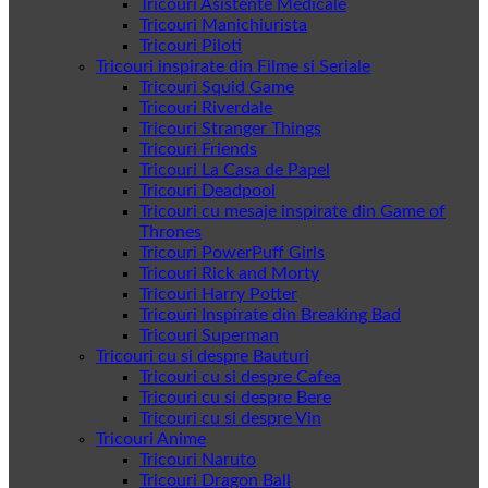
Tricouri Asistente Medicale
Tricouri Manichiurista
Tricouri Piloti
Tricouri inspirate din Filme si Seriale
Tricouri Squid Game
Tricouri Riverdale
Tricouri Stranger Things
Tricouri Friends
Tricouri La Casa de Papel
Tricouri Deadpool
Tricouri cu mesaje inspirate din Game of
Thrones
Tricouri PowerPuff Girls
Tricouri Rick and Morty
Tricouri Harry Potter
Tricouri Inspirate din Breaking Bad
Tricouri Superman
Tricouri cu si despre Bauturi
Tricouri cu si despre Cafea
Tricouri cu si despre Bere
Tricouri cu si despre Vin
Tricouri Anime
Tricouri Naruto
Tricouri Dragon Ball