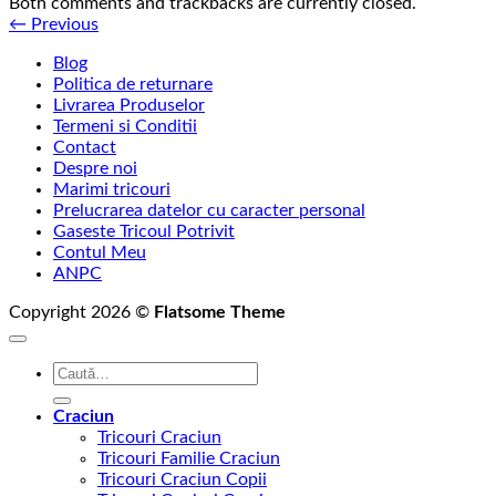
Both comments and trackbacks are currently closed.
←
Previous
Blog
Politica de returnare
Livrarea Produselor
Termeni si Conditii
Contact
Despre noi
Marimi tricouri
Prelucrarea datelor cu caracter personal
Gaseste Tricoul Potrivit
Contul Meu
ANPC
Copyright 2026 ©
Flatsome Theme
Caută
după:
Craciun
Tricouri Craciun
Tricouri Familie Craciun
Tricouri Craciun Copii