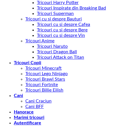
Tricouri Harry Potter
Tricouri Inspirate din Breaking Bad
Tricouri Superman
Tricouri cu si despre Bauturi
Tricouri cu si despre Cafea
Tricouri cu si despre Bere
Tricouri cu si despre Vin
Tricouri Anime
Tricouri Naruto
Tricouri Dragon Ball
Tricouri Attack on Titan
Tricouri Copii
Tricouri Minecraft
Tricouri Lego Ninjago
Tricouri Brawl Stars
Tricouri Fortnite
Tricouri Billie Eilish
Cani
Cani Craciun
Cani BFF
Hanorace
Marimi tricouri
Autentificare