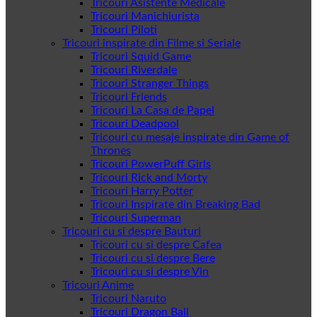
Tricouri Asistente Medicale
Tricouri Manichiurista
Tricouri Piloti
Tricouri inspirate din Filme si Seriale
Tricouri Squid Game
Tricouri Riverdale
Tricouri Stranger Things
Tricouri Friends
Tricouri La Casa de Papel
Tricouri Deadpool
Tricouri cu mesaje inspirate din Game of
Thrones
Tricouri PowerPuff Girls
Tricouri Rick and Morty
Tricouri Harry Potter
Tricouri Inspirate din Breaking Bad
Tricouri Superman
Tricouri cu si despre Bauturi
Tricouri cu si despre Cafea
Tricouri cu si despre Bere
Tricouri cu si despre Vin
Tricouri Anime
Tricouri Naruto
Tricouri Dragon Ball