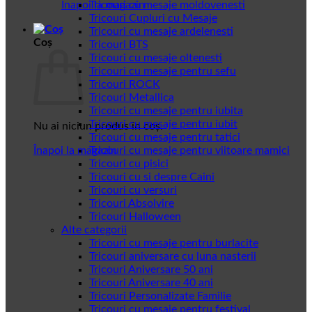
Înapoi la magazin
Tricouri cu mesaje moldovenesti
Tricouri Cupluri cu Mesaje
Tricouri cu mesaje ardelenesti
Coș
Tricouri BTS
Tricouri cu mesaje oltenesti
Tricouri cu mesaje pentru sefu
Tricouri ROCK
Tricouri Metallica
Tricouri cu mesaje pentru iubita
Tricouri cu mesaje pentru iubit
Nu ai niciun produs în coș.
Tricouri cu mesaje pentru tatici
Înapoi la magazin
Tricouri cu mesaje pentru viitoare mamici
Tricouri cu pisici
Tricouri cu si despre Caini
Tricouri cu versuri
Tricouri Absolvire
Tricouri Halloween
Alte categorii
Tricouri cu mesaje pentru burlacite
Tricouri aniversare cu luna nasterii
Tricouri Aniversare 50 ani
Tricouri Aniversare 40 ani
Tricouri Personalizate Familie
Tricouri cu mesaje pentru festival