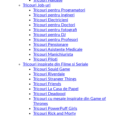
Tricouri Haioase
Tricouri Job-uri
Tricouri pentru Programatori
Tricouri pentru ingineri
Tricouri Electricieni
Tricouri pentru Doctori
Tricouri pentru fotografi
Tricouri pentru DJ
Tricouri pentru Profesori
Tricouri Pensionare
Tricouri Asistente Medicale
Tricouri Manichiurista
Tricouri Piloti
Tricouri inspirate din Filme si Seriale
Tricouri Squid Game
Tricouri Riverdale
Tricouri Stranger Things
Tricouri Friends
Tricouri La Casa de Papel
Tricouri Deadpool
Tricouri cu mesaje inspirate din Game of
Thrones
Tricouri PowerPuff Girls
Tricouri Rick and Morty