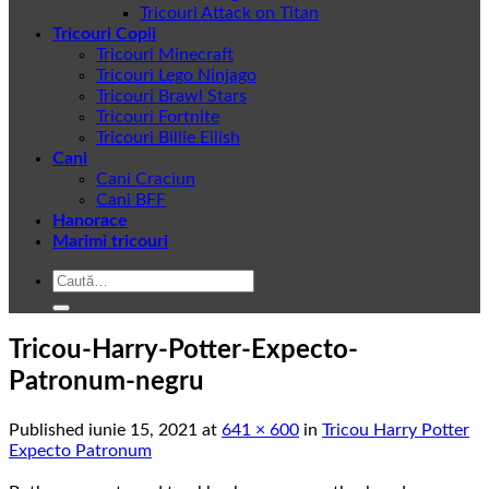
Tricouri Attack on Titan
Tricouri Copii
Tricouri Minecraft
Tricouri Lego Ninjago
Tricouri Brawl Stars
Tricouri Fortnite
Tricouri Billie Eilish
Cani
Cani Craciun
Cani BFF
Hanorace
Marimi tricouri
Caută
după:
Tricou-Harry-Potter-Expecto-
Patronum-negru
Published
iunie 15, 2021
at
641 × 600
in
Tricou Harry Potter
Expecto Patronum