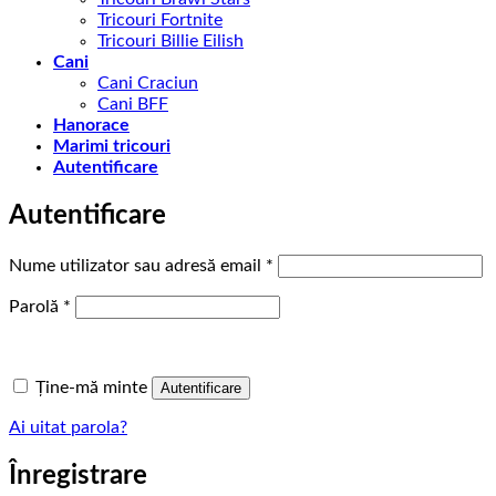
Tricouri Fortnite
Tricouri Billie Eilish
Cani
Cani Craciun
Cani BFF
Hanorace
Marimi tricouri
Autentificare
Autentificare
Obligatoriu
Nume utilizator sau adresă email
*
Obligatoriu
Parolă
*
Ține-mă minte
Autentificare
Ai uitat parola?
Înregistrare