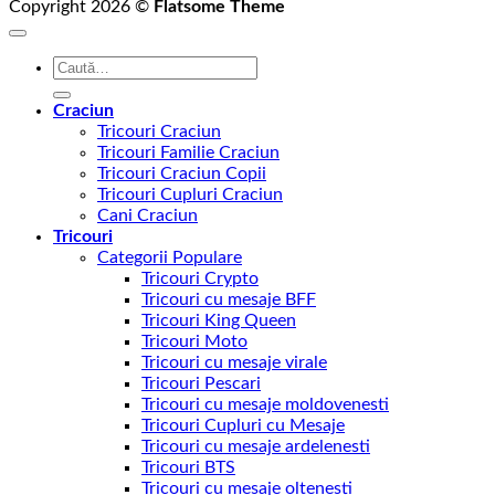
Copyright 2026 ©
Flatsome Theme
Caută
după:
Craciun
Tricouri Craciun
Tricouri Familie Craciun
Tricouri Craciun Copii
Tricouri Cupluri Craciun
Cani Craciun
Tricouri
Categorii Populare
Tricouri Crypto
Tricouri cu mesaje BFF
Tricouri King Queen
Tricouri Moto
Tricouri cu mesaje virale
Tricouri Pescari
Tricouri cu mesaje moldovenesti
Tricouri Cupluri cu Mesaje
Tricouri cu mesaje ardelenesti
Tricouri BTS
Tricouri cu mesaje oltenesti