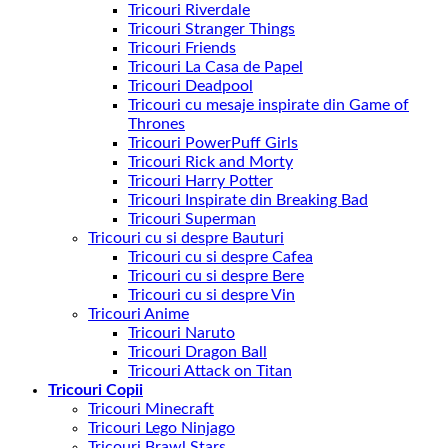
Tricouri Riverdale
Tricouri Stranger Things
Tricouri Friends
Tricouri La Casa de Papel
Tricouri Deadpool
Tricouri cu mesaje inspirate din Game of
Thrones
Tricouri PowerPuff Girls
Tricouri Rick and Morty
Tricouri Harry Potter
Tricouri Inspirate din Breaking Bad
Tricouri Superman
Tricouri cu si despre Bauturi
Tricouri cu si despre Cafea
Tricouri cu si despre Bere
Tricouri cu si despre Vin
Tricouri Anime
Tricouri Naruto
Tricouri Dragon Ball
Tricouri Attack on Titan
Tricouri Copii
Tricouri Minecraft
Tricouri Lego Ninjago
Tricouri Brawl Stars