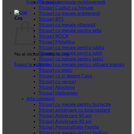
Înapoi la magazin
Tricouri cu mesaje moldovenesti
Tricouri Cupluri cu Mesaje
Tricouri cu mesaje ardelenesti
Coș
Tricouri BTS
Tricouri cu mesaje oltenesti
Tricouri cu mesaje pentru sefu
Tricouri ROCK
Tricouri Metallica
Tricouri cu mesaje pentru iubita
Tricouri cu mesaje pentru iubit
Nu ai niciun produs în coș.
Tricouri cu mesaje pentru tatici
Înapoi la magazin
Tricouri cu mesaje pentru viitoare mamici
Tricouri cu pisici
Tricouri cu si despre Caini
Tricouri cu versuri
Tricouri Absolvire
Tricouri Halloween
Alte categorii
Tricouri cu mesaje pentru burlacite
Tricouri aniversare cu luna nasterii
Tricouri Aniversare 50 ani
Tricouri Aniversare 40 ani
Tricouri Personalizate Familie
Tricouri cu mesaje pentru festival