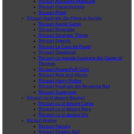
Tricouri Asistente Medicale
Tricouri Manichiurista
Tricouri Piloti
Tricouri inspirate din Filme si Seriale
Tricouri Squid Game
Tricouri Riverdale
Tricouri Stranger Things
Tricouri Friends
Tricouri La Casa de Papel
Tricouri Deadpool
Tricouri cu mesaje inspirate din Game of
Thrones
Tricouri PowerPuff Girls
Tricouri Rick and Morty
Tricouri Harry Potter
Tricouri Inspirate din Breaking Bad
Tricouri Superman
Tricouri cu si despre Bauturi
Tricouri cu si despre Cafea
Tricouri cu si despre Bere
Tricouri cu si despre Vin
Tricouri Anime
Tricouri Naruto
Tricouri Dragon Ball