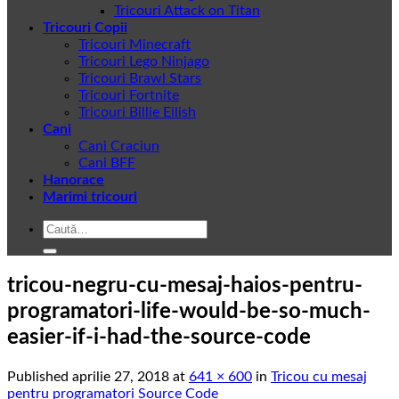
Tricouri Attack on Titan
Tricouri Copii
Tricouri Minecraft
Tricouri Lego Ninjago
Tricouri Brawl Stars
Tricouri Fortnite
Tricouri Billie Eilish
Cani
Cani Craciun
Cani BFF
Hanorace
Marimi tricouri
Caută
după:
tricou-negru-cu-mesaj-haios-pentru-
programatori-life-would-be-so-much-
easier-if-i-had-the-source-code
Published
aprilie 27, 2018
at
641 × 600
in
Tricou cu mesaj
pentru programatori Source Code