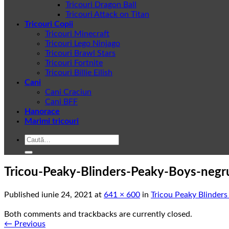
Tricouri Dragon Ball
Tricouri Attack on Titan
Tricouri Copii
Tricouri Minecraft
Tricouri Lego Ninjago
Tricouri Brawl Stars
Tricouri Fortnite
Tricouri Billie Eilish
Cani
Cani Craciun
Cani BFF
Hanorace
Marimi tricouri
Caută
după:
Tricou-Peaky-Blinders-Peaky-Boys-negr
Published
iunie 24, 2021
at
641 × 600
in
Tricou Peaky Blinder
Both comments and trackbacks are currently closed.
←
Previous