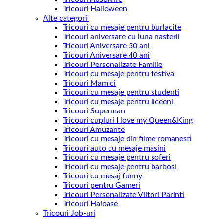
Tricouri Halloween
Alte categorii
Tricouri cu mesaje pentru burlacite
Tricouri aniversare cu luna nasterii
Tricouri Aniversare 50 ani
Tricouri Aniversare 40 ani
Tricouri Personalizate Familie
Tricouri cu mesaje pentru festival
Tricouri Mamici
Tricouri cu mesaje pentru studenti
Tricouri cu mesaje pentru liceeni
Tricouri Superman
Tricouri cupluri I love my Queen&King
Tricouri Amuzante
Tricouri cu mesaje din filme romanesti
Tricouri auto cu mesaje masini
Tricouri cu mesaje pentru soferi
Tricouri cu mesaje pentru barbosi
Tricouri cu mesaj funny
Tricouri pentru Gameri
Tricouri Personalizate Viitori Parinti
Tricouri Haioase
Tricouri Job-uri