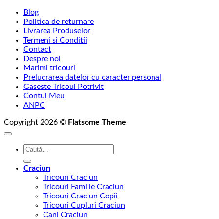
Blog
Politica de returnare
Livrarea Produselor
Termeni si Conditii
Contact
Despre noi
Marimi tricouri
Prelucrarea datelor cu caracter personal
Gaseste Tricoul Potrivit
Contul Meu
ANPC
Copyright 2026 ©
Flatsome Theme
Caută
după:
Craciun
Tricouri Craciun
Tricouri Familie Craciun
Tricouri Craciun Copii
Tricouri Cupluri Craciun
Cani Craciun