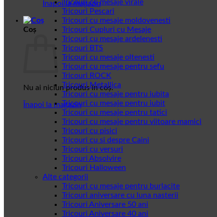
Tricouri cu mesaje virale
Înapoi la magazin
Tricouri Pescari
Tricouri cu mesaje moldovenesti
Coș
Tricouri Cupluri cu Mesaje
Tricouri cu mesaje ardelenesti
Tricouri BTS
Tricouri cu mesaje oltenesti
Tricouri cu mesaje pentru sefu
Tricouri ROCK
Tricouri Metallica
Nu ai niciun produs în coș.
Tricouri cu mesaje pentru iubita
Tricouri cu mesaje pentru iubit
Înapoi la magazin
Tricouri cu mesaje pentru tatici
Tricouri cu mesaje pentru viitoare mamici
Tricouri cu pisici
Tricouri cu si despre Caini
Tricouri cu versuri
Tricouri Absolvire
Tricouri Halloween
Alte categorii
Tricouri cu mesaje pentru burlacite
Tricouri aniversare cu luna nasterii
Tricouri Aniversare 50 ani
Tricouri Aniversare 40 ani