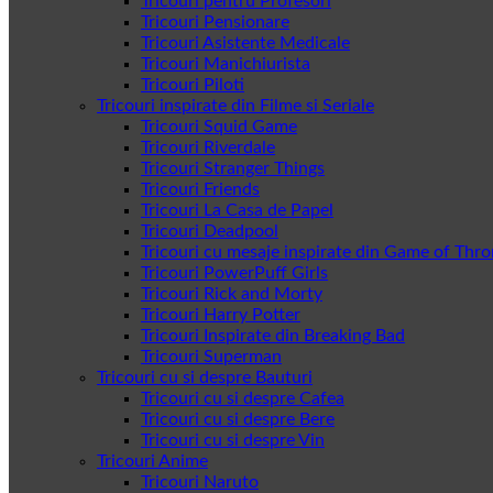
Tricouri pentru Profesori
Tricouri Pensionare
Tricouri Asistente Medicale
Tricouri Manichiurista
Tricouri Piloti
Tricouri inspirate din Filme si Seriale
Tricouri Squid Game
Tricouri Riverdale
Tricouri Stranger Things
Tricouri Friends
Tricouri La Casa de Papel
Tricouri Deadpool
Tricouri cu mesaje inspirate din Game of Thr
Tricouri PowerPuff Girls
Tricouri Rick and Morty
Tricouri Harry Potter
Tricouri Inspirate din Breaking Bad
Tricouri Superman
Tricouri cu si despre Bauturi
Tricouri cu si despre Cafea
Tricouri cu si despre Bere
Tricouri cu si despre Vin
Tricouri Anime
Tricouri Naruto