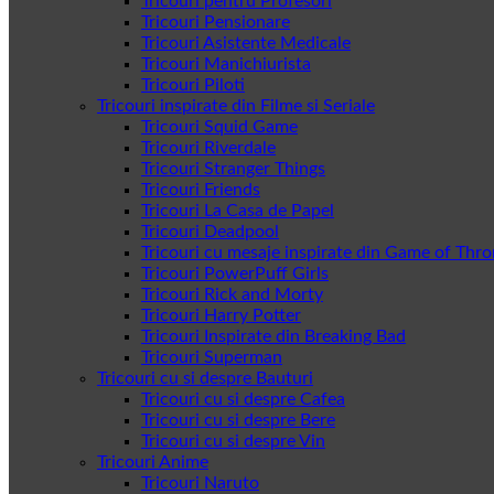
Tricouri pentru Profesori
Tricouri Pensionare
Tricouri Asistente Medicale
Tricouri Manichiurista
Tricouri Piloti
Tricouri inspirate din Filme si Seriale
Tricouri Squid Game
Tricouri Riverdale
Tricouri Stranger Things
Tricouri Friends
Tricouri La Casa de Papel
Tricouri Deadpool
Tricouri cu mesaje inspirate din Game of Thr
Tricouri PowerPuff Girls
Tricouri Rick and Morty
Tricouri Harry Potter
Tricouri Inspirate din Breaking Bad
Tricouri Superman
Tricouri cu si despre Bauturi
Tricouri cu si despre Cafea
Tricouri cu si despre Bere
Tricouri cu si despre Vin
Tricouri Anime
Tricouri Naruto