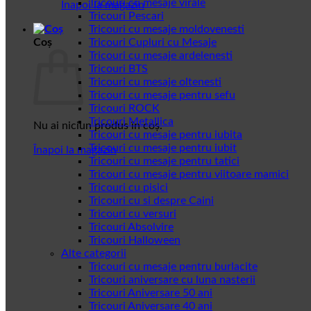
Tricouri cu mesaje virale
Înapoi la magazin
Tricouri Pescari
Tricouri cu mesaje moldovenesti
Coș
Tricouri Cupluri cu Mesaje
Tricouri cu mesaje ardelenesti
Tricouri BTS
Tricouri cu mesaje oltenesti
Tricouri cu mesaje pentru sefu
Tricouri ROCK
Tricouri Metallica
Nu ai niciun produs în coș.
Tricouri cu mesaje pentru iubita
Tricouri cu mesaje pentru iubit
Înapoi la magazin
Tricouri cu mesaje pentru tatici
Tricouri cu mesaje pentru viitoare mamici
Tricouri cu pisici
Tricouri cu si despre Caini
Tricouri cu versuri
Tricouri Absolvire
Tricouri Halloween
Alte categorii
Tricouri cu mesaje pentru burlacite
Tricouri aniversare cu luna nasterii
Tricouri Aniversare 50 ani
Tricouri Aniversare 40 ani