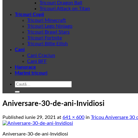
Tricouri Dragon Ball
Tricouri Attack on Titan
Tricouri Copii
Tricouri Minecraft
Tricouri Lego Ninjago
Tricouri Brawl Stars
Tricouri Fortnite
Tricouri Billie Eilish
Cani
Cani Craciun
Cani BFF
Hanorace
Marimi tricouri
Caută
după:
Aniversare-30-de-ani-Invidiosi
Published
iunie 29, 2021
at
641 × 600
in
Tricou Aniversare 30 d
Aniversare-30-de-ani-Invidiosi