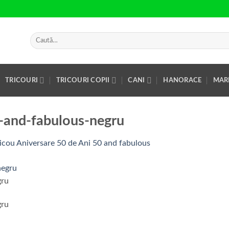
Caută
după:
TRICOURI
TRICOURI COPII
CANI
HANORACE
MAR
-and-fabulous-negru
ricou Aniversare 50 de Ani 50 and fabulous
gru
gru