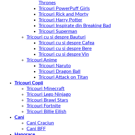
Thrones
Tricouri PowerPuff Girls
Tricouri Rick and Morty
Tricouri Harry Potter
Tricouri Inspirate din Breaking Bad
Tricouri Superman
Tricouri cu si despre Bauturi
Tricouri cu si despre Cafea
Tricouri cu si despre Bere
Tricouri cu si despre Vin
Tricouri Anime
Tricouri Naruto
Tricouri Dragon Ball
Tricouri Attack on Titan
Tricouri Copii
Tricouri Minecraft
Tricouri Lego Ninjago
Tricouri Brawl Stars
Tricouri Fortnite
Tricouri Billie Eilish
Cani
Cani Craciun
Cani BFF
Hanorace