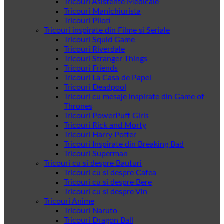
Tricouri Asistente Medicale
Tricouri Manichiurista
Tricouri Piloti
Tricouri inspirate din Filme si Seriale
Tricouri Squid Game
Tricouri Riverdale
Tricouri Stranger Things
Tricouri Friends
Tricouri La Casa de Papel
Tricouri Deadpool
Tricouri cu mesaje inspirate din Game of
Thrones
Tricouri PowerPuff Girls
Tricouri Rick and Morty
Tricouri Harry Potter
Tricouri Inspirate din Breaking Bad
Tricouri Superman
Tricouri cu si despre Bauturi
Tricouri cu si despre Cafea
Tricouri cu si despre Bere
Tricouri cu si despre Vin
Tricouri Anime
Tricouri Naruto
Tricouri Dragon Ball