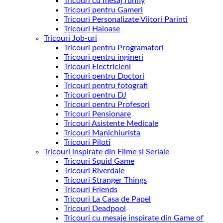
Tricouri cu mesaj funny
Tricouri pentru Gameri
Tricouri Personalizate Viitori Parinti
Tricouri Haioase
Tricouri Job-uri
Tricouri pentru Programatori
Tricouri pentru ingineri
Tricouri Electricieni
Tricouri pentru Doctori
Tricouri pentru fotografi
Tricouri pentru DJ
Tricouri pentru Profesori
Tricouri Pensionare
Tricouri Asistente Medicale
Tricouri Manichiurista
Tricouri Piloti
Tricouri inspirate din Filme si Seriale
Tricouri Squid Game
Tricouri Riverdale
Tricouri Stranger Things
Tricouri Friends
Tricouri La Casa de Papel
Tricouri Deadpool
Tricouri cu mesaje inspirate din Game of