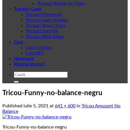
Tricouri Attack on Titan
Tricouri Copii
Tricouri Minecraft
Tricouri Lego Ninjago
Tricouri Brawl Stars
Tricouri Fortnite
Tricouri Billie Eilish
Cani
Cani Craciun
Cani BFF
Hanorace
Marimi tricouri
Caută
după:
Tricou-Funny-no-balance-negru
Published
iulie 5, 2021
at
641 × 600
in
Tricou Amuzant No
Balance
Tricou-Funny-no-balance-negru