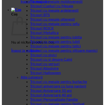
Înapoi la magazin
Tricouri cu mesaje moldovenesti
Tricouri Cupluri cu Mesaje
Tricouri cu mesaje ardelenesti
Coș
Tricouri BTS
Tricouri cu mesaje oltenesti
Tricouri cu mesaje pentru sefu
Tricouri ROCK
Tricouri Metallica
Tricouri cu mesaje pentru iubita
Tricouri cu mesaje pentru iubit
Nu ai niciun produs în coș.
Tricouri cu mesaje pentru tatici
Înapoi la magazin
Tricouri cu mesaje pentru viitoare mamici
Tricouri cu pisici
Tricouri cu si despre Caini
Tricouri cu versuri
Tricouri Absolvire
Tricouri Halloween
Alte categorii
Tricouri cu mesaje pentru burlacite
Tricouri aniversare cu luna nasterii
Tricouri Aniversare 50 ani
Tricouri Aniversare 40 ani
Tricouri Personalizate Familie
Tricouri cu mesaje pentru festival