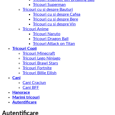
Tricouri Superman
Tricouri cu si despre Bauturi
Tricouri cu si despre Cafea
Tricouri cu si despre Bere
Tricouri cu si despre Vin
Tricouri Anime
Tricouri Naruto
Tricouri Dragon Ball
Tricouri Attack on Titan
Tricouri Copii
Tricouri Minecraft
Tricouri Lego Ninjago
Tricouri Brawl Stars
Tricouri Fortnite
Tricouri Billie Eilish
Cani
Cani Craciun
Cani BFF
Hanorace
Marimi tricouri
Autentificare
Autentificare