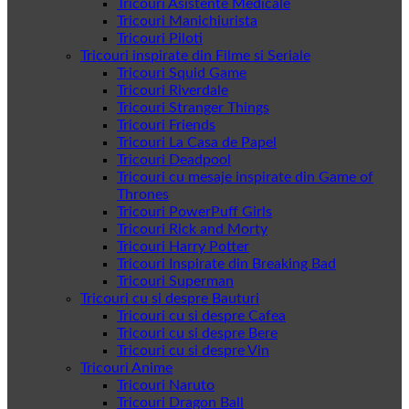
Tricouri Asistente Medicale
Tricouri Manichiurista
Tricouri Piloti
Tricouri inspirate din Filme si Seriale
Tricouri Squid Game
Tricouri Riverdale
Tricouri Stranger Things
Tricouri Friends
Tricouri La Casa de Papel
Tricouri Deadpool
Tricouri cu mesaje inspirate din Game of
Thrones
Tricouri PowerPuff Girls
Tricouri Rick and Morty
Tricouri Harry Potter
Tricouri Inspirate din Breaking Bad
Tricouri Superman
Tricouri cu si despre Bauturi
Tricouri cu si despre Cafea
Tricouri cu si despre Bere
Tricouri cu si despre Vin
Tricouri Anime
Tricouri Naruto
Tricouri Dragon Ball