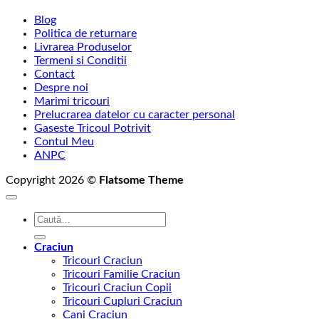
Blog
Politica de returnare
Livrarea Produselor
Termeni si Conditii
Contact
Despre noi
Marimi tricouri
Prelucrarea datelor cu caracter personal
Gaseste Tricoul Potrivit
Contul Meu
ANPC
Copyright 2026 ©
Flatsome Theme
Caută
după:
Craciun
Tricouri Craciun
Tricouri Familie Craciun
Tricouri Craciun Copii
Tricouri Cupluri Craciun
Cani Craciun