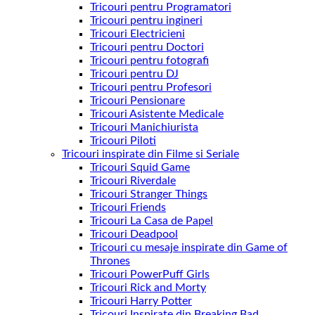
Tricouri pentru Programatori
Tricouri pentru ingineri
Tricouri Electricieni
Tricouri pentru Doctori
Tricouri pentru fotografi
Tricouri pentru DJ
Tricouri pentru Profesori
Tricouri Pensionare
Tricouri Asistente Medicale
Tricouri Manichiurista
Tricouri Piloti
Tricouri inspirate din Filme si Seriale
Tricouri Squid Game
Tricouri Riverdale
Tricouri Stranger Things
Tricouri Friends
Tricouri La Casa de Papel
Tricouri Deadpool
Tricouri cu mesaje inspirate din Game of
Thrones
Tricouri PowerPuff Girls
Tricouri Rick and Morty
Tricouri Harry Potter
Tricouri Inspirate din Breaking Bad