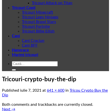
Tricouri Attack on Titan
Tricouri Copii
Tricouri Minecraft
Tricouri Lego Ninjago
Tricouri Brawl Stars
Tricouri Fortnite
Tricouri Billie Eilish
Cani
Cani Craciun
Cani BFF
Hanorace
Marimi tricouri
Caută
după:
Tricouri-crypto-buy-the-dip
Published
iulie 7, 2021
at
641 × 600
in
Tricou Crypto Buy the
Dip
Both comments and trackbacks are currently closed.
Next
→