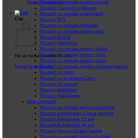
Înapoi la magazin
Tricouri cu mesaje moldovenesti
Tricouri Cupluri cu Mesaje
Tricouri cu mesaje ardelenesti
Coș
Tricouri BTS
Tricouri cu mesaje oltenesti
Tricouri cu mesaje pentru sefu
Tricouri ROCK
Tricouri Metallica
Tricouri cu mesaje pentru iubita
Tricouri cu mesaje pentru iubit
Nu ai niciun produs în coș.
Tricouri cu mesaje pentru tatici
Înapoi la magazin
Tricouri cu mesaje pentru viitoare mamici
Tricouri cu pisici
Tricouri cu si despre Caini
Tricouri cu versuri
Tricouri Absolvire
Tricouri Halloween
Alte categorii
Tricouri cu mesaje pentru burlacite
Tricouri aniversare cu luna nasterii
Tricouri Aniversare 50 ani
Tricouri Aniversare 40 ani
Tricouri Personalizate Familie
Tricouri cu mesaje pentru festival