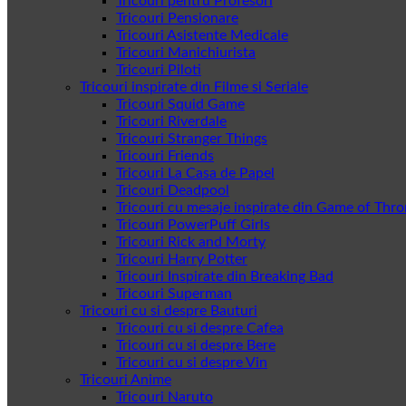
Tricouri pentru Profesori
Tricouri Pensionare
Tricouri Asistente Medicale
Tricouri Manichiurista
Tricouri Piloti
Tricouri inspirate din Filme si Seriale
Tricouri Squid Game
Tricouri Riverdale
Tricouri Stranger Things
Tricouri Friends
Tricouri La Casa de Papel
Tricouri Deadpool
Tricouri cu mesaje inspirate din Game of Thr
Tricouri PowerPuff Girls
Tricouri Rick and Morty
Tricouri Harry Potter
Tricouri Inspirate din Breaking Bad
Tricouri Superman
Tricouri cu si despre Bauturi
Tricouri cu si despre Cafea
Tricouri cu si despre Bere
Tricouri cu si despre Vin
Tricouri Anime
Tricouri Naruto