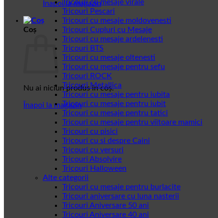
Tricouri cu mesaje virale
Înapoi la magazin
Tricouri Pescari
Tricouri cu mesaje moldovenesti
Coș
Tricouri Cupluri cu Mesaje
Tricouri cu mesaje ardelenesti
Tricouri BTS
Tricouri cu mesaje oltenesti
Tricouri cu mesaje pentru sefu
Tricouri ROCK
Tricouri Metallica
Nu ai niciun produs în coș.
Tricouri cu mesaje pentru iubita
Tricouri cu mesaje pentru iubit
Înapoi la magazin
Tricouri cu mesaje pentru tatici
Tricouri cu mesaje pentru viitoare mamici
Tricouri cu pisici
Tricouri cu si despre Caini
Tricouri cu versuri
Tricouri Absolvire
Tricouri Halloween
Alte categorii
Tricouri cu mesaje pentru burlacite
Tricouri aniversare cu luna nasterii
Tricouri Aniversare 50 ani
Tricouri Aniversare 40 ani