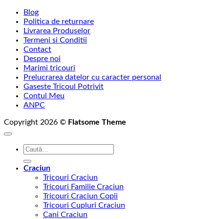
Blog
Politica de returnare
Livrarea Produselor
Termeni si Conditii
Contact
Despre noi
Marimi tricouri
Prelucrarea datelor cu caracter personal
Gaseste Tricoul Potrivit
Contul Meu
ANPC
Copyright 2026 ©
Flatsome Theme
Caută
după:
Craciun
Tricouri Craciun
Tricouri Familie Craciun
Tricouri Craciun Copii
Tricouri Cupluri Craciun
Cani Craciun