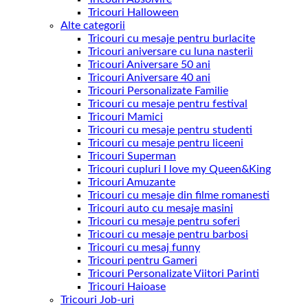
Tricouri Halloween
Alte categorii
Tricouri cu mesaje pentru burlacite
Tricouri aniversare cu luna nasterii
Tricouri Aniversare 50 ani
Tricouri Aniversare 40 ani
Tricouri Personalizate Familie
Tricouri cu mesaje pentru festival
Tricouri Mamici
Tricouri cu mesaje pentru studenti
Tricouri cu mesaje pentru liceeni
Tricouri Superman
Tricouri cupluri I love my Queen&King
Tricouri Amuzante
Tricouri cu mesaje din filme romanesti
Tricouri auto cu mesaje masini
Tricouri cu mesaje pentru soferi
Tricouri cu mesaje pentru barbosi
Tricouri cu mesaj funny
Tricouri pentru Gameri
Tricouri Personalizate Viitori Parinti
Tricouri Haioase
Tricouri Job-uri