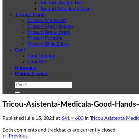
Tricouri Dragon Ball
Tricouri Attack on Titan
Tricouri Copii
Tricouri Minecraft
Tricouri Lego Ninjago
Tricouri Brawl Stars
Tricouri Fortnite
Tricouri Billie Eilish
Cani
Cani Craciun
Cani BFF
Hanorace
Marimi tricouri
Caută
după:
Tricou-Asistenta-Medicala-Good-Hands
Published
iulie 15, 2021
at
641 × 600
in
Tricou Asistenta Med
Both comments and trackbacks are currently closed.
←
Previous