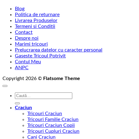
Blog
Politica de returnare
Livrarea Produselor
Termeni si Conditii
Contact
Despre noi
Marimi tricouri
Prelucrarea datelor cu caracter personal
Gaseste Tricoul Potrivit
Contul Meu
ANPC
Copyright 2026 ©
Flatsome Theme
Caută
după:
Craciun
Tricouri Craciun
Tricouri Familie Craciun
Tricouri Craciun Copii
Tricouri Cupluri Craciun
Cani Craciun