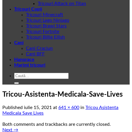
Tricouri Attack on Titan
Tricouri Copii
Tricouri Minecraft
Tricouri Lego Ninjago
Tricouri Brawl Stars
Tricouri Fortnite
Tricouri Billie Eilish
Cani
Cani Craciun
Cani BFF
Hanorace
Marimi tricouri
Caută
după:
Tricou-Asistenta-Medicala-Save-Lives
Published
iulie 15, 2021
at
641 × 600
in
Tricou Asistenta
Medicala Save Lives
Both comments and trackbacks are currently closed.
Next
→