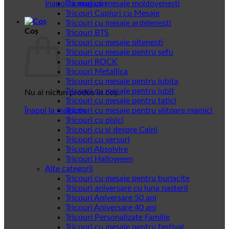
Înapoi la magazin
Tricouri cu mesaje moldovenesti
Tricouri Cupluri cu Mesaje
Tricouri cu mesaje ardelenesti
Coș
Tricouri BTS
Tricouri cu mesaje oltenesti
Tricouri cu mesaje pentru sefu
Tricouri ROCK
Tricouri Metallica
Tricouri cu mesaje pentru iubita
Tricouri cu mesaje pentru iubit
Nu ai niciun produs în coș.
Tricouri cu mesaje pentru tatici
Înapoi la magazin
Tricouri cu mesaje pentru viitoare mamici
Tricouri cu pisici
Tricouri cu si despre Caini
Tricouri cu versuri
Tricouri Absolvire
Tricouri Halloween
Alte categorii
Tricouri cu mesaje pentru burlacite
Tricouri aniversare cu luna nasterii
Tricouri Aniversare 50 ani
Tricouri Aniversare 40 ani
Tricouri Personalizate Familie
Tricouri cu mesaje pentru festival