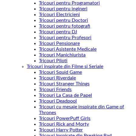
Tricouri pentru Programatori
Tricouri pentru ingineri
Tricouri Electricieni
Tricouri pentru Doctori
Tricouri pentru fotografi
Tricouri pentru DJ
Tricouri pentru Profesori
Tricouri Pensionare
Tricouri Asistente Medicale
Tricouri Manichiurista
Tricouri Piloti
Tricouri inspirate din Filme si Seriale
Tricouri Squid Game
Tricouri Riverdale
Tricouri Stranger Things
Tricouri Friends
Tricouri La Casa de Papel
Tricouri Deadpool
Tricouri cu mesaje inspirate din Game of
Thrones
Tricouri PowerPuff Girls
Tricouri Rick and Morty
Tricouri Harry Potter
Tricouri Inspirate din Breaking Bad