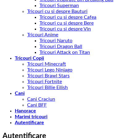
Tricouri Superman
Tricouri cu si despre Bauturi
Tricouri cu si despre Cafea
Tricouri cu si despre Bere
Tricouri cu si despre Vin
Tricouri Anime
Tricouri Naruto
Tricouri Dragon Ball
Tricouri Attack on Titan
Tricouri Copii
Tricouri Minecraft
Tricouri Lego Ninjago
Tricouri Brawl Stars
Tricouri Fortnite
Tricouri Billie Eilish
Cani
Cani Craciun
Cani BFF
Hanorace
Marimi tricouri
Autentificare
Autentificare