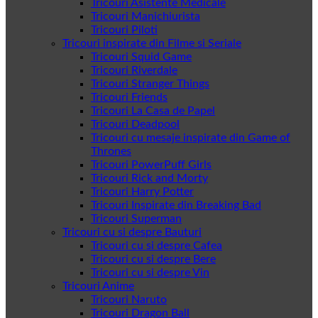
Tricouri Asistente Medicale
Tricouri Manichiurista
Tricouri Piloti
Tricouri inspirate din Filme si Seriale
Tricouri Squid Game
Tricouri Riverdale
Tricouri Stranger Things
Tricouri Friends
Tricouri La Casa de Papel
Tricouri Deadpool
Tricouri cu mesaje inspirate din Game of
Thrones
Tricouri PowerPuff Girls
Tricouri Rick and Morty
Tricouri Harry Potter
Tricouri Inspirate din Breaking Bad
Tricouri Superman
Tricouri cu si despre Bauturi
Tricouri cu si despre Cafea
Tricouri cu si despre Bere
Tricouri cu si despre Vin
Tricouri Anime
Tricouri Naruto
Tricouri Dragon Ball