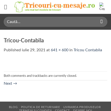
Skip
to
content
Caută
după:
Tricou-Contabila
Published
iulie 29, 2021
at
641 × 600
in
Tricou Contabila
Both comments and trackbacks are currently closed.
Next
→
BLOG
POLITICA DE RETURNARE
LIVRAREA PRODUSELOR
TERMENI SI CONDITII
CONTACT
DESPRE NOI