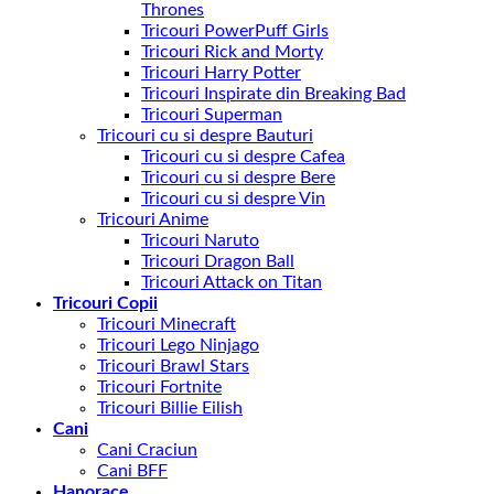
Thrones
Tricouri PowerPuff Girls
Tricouri Rick and Morty
Tricouri Harry Potter
Tricouri Inspirate din Breaking Bad
Tricouri Superman
Tricouri cu si despre Bauturi
Tricouri cu si despre Cafea
Tricouri cu si despre Bere
Tricouri cu si despre Vin
Tricouri Anime
Tricouri Naruto
Tricouri Dragon Ball
Tricouri Attack on Titan
Tricouri Copii
Tricouri Minecraft
Tricouri Lego Ninjago
Tricouri Brawl Stars
Tricouri Fortnite
Tricouri Billie Eilish
Cani
Cani Craciun
Cani BFF
Hanorace