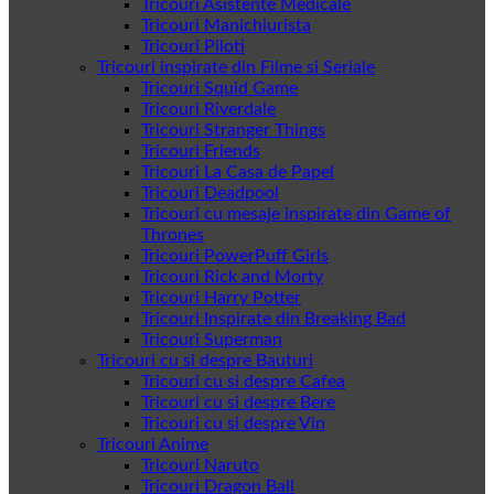
Tricouri Asistente Medicale
Tricouri Manichiurista
Tricouri Piloti
Tricouri inspirate din Filme si Seriale
Tricouri Squid Game
Tricouri Riverdale
Tricouri Stranger Things
Tricouri Friends
Tricouri La Casa de Papel
Tricouri Deadpool
Tricouri cu mesaje inspirate din Game of
Thrones
Tricouri PowerPuff Girls
Tricouri Rick and Morty
Tricouri Harry Potter
Tricouri Inspirate din Breaking Bad
Tricouri Superman
Tricouri cu si despre Bauturi
Tricouri cu si despre Cafea
Tricouri cu si despre Bere
Tricouri cu si despre Vin
Tricouri Anime
Tricouri Naruto
Tricouri Dragon Ball