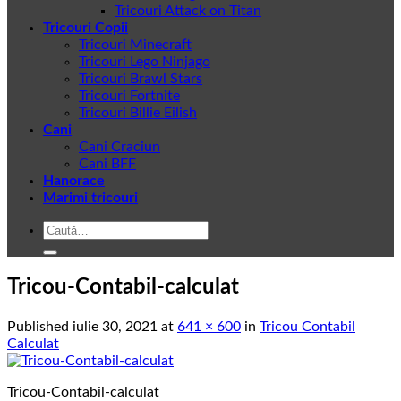
Tricouri Attack on Titan
Tricouri Copii
Tricouri Minecraft
Tricouri Lego Ninjago
Tricouri Brawl Stars
Tricouri Fortnite
Tricouri Billie Eilish
Cani
Cani Craciun
Cani BFF
Hanorace
Marimi tricouri
Caută
după:
Tricou-Contabil-calculat
Published
iulie 30, 2021
at
641 × 600
in
Tricou Contabil
Calculat
Tricou-Contabil-calculat