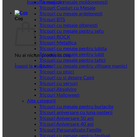
Înapoi la magazin
Tricouri cu mesaje moldovenesti
Tricouri Cupluri cu Mesaje
Tricouri cu mesaje ardelenesti
Coș
Tricouri BTS
Tricouri cu mesaje oltenesti
Tricouri cu mesaje pentru sefu
Tricouri ROCK
Tricouri Metallica
Tricouri cu mesaje pentru iubita
Tricouri cu mesaje pentru iubit
Nu ai niciun produs în coș.
Tricouri cu mesaje pentru tatici
Înapoi la magazin
Tricouri cu mesaje pentru viitoare mamici
Tricouri cu pisici
Tricouri cu si despre Caini
Tricouri cu versuri
Tricouri Absolvire
Tricouri Halloween
Alte categorii
Tricouri cu mesaje pentru burlacite
Tricouri aniversare cu luna nasterii
Tricouri Aniversare 50 ani
Tricouri Aniversare 40 ani
Tricouri Personalizate Familie
Tricouri cu mesaje pentru festival