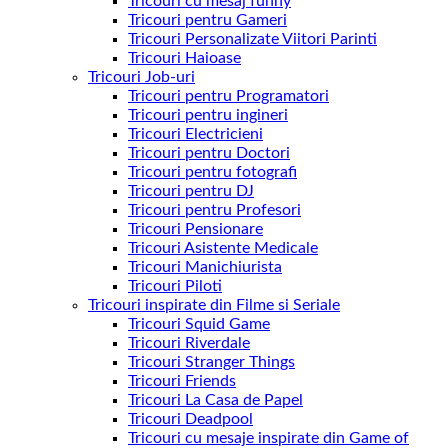
Tricouri cu mesaj funny
Tricouri pentru Gameri
Tricouri Personalizate Viitori Parinti
Tricouri Haioase
Tricouri Job-uri
Tricouri pentru Programatori
Tricouri pentru ingineri
Tricouri Electricieni
Tricouri pentru Doctori
Tricouri pentru fotografi
Tricouri pentru DJ
Tricouri pentru Profesori
Tricouri Pensionare
Tricouri Asistente Medicale
Tricouri Manichiurista
Tricouri Piloti
Tricouri inspirate din Filme si Seriale
Tricouri Squid Game
Tricouri Riverdale
Tricouri Stranger Things
Tricouri Friends
Tricouri La Casa de Papel
Tricouri Deadpool
Tricouri cu mesaje inspirate din Game of