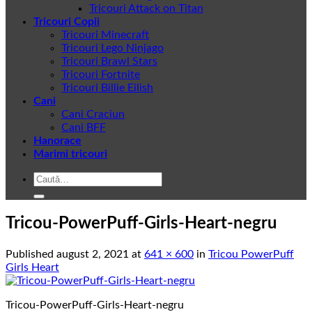
Tricouri Attack on Titan
Tricouri Copii
Tricouri Minecraft
Tricouri Lego Ninjago
Tricouri Brawl Stars
Tricouri Fortnite
Tricouri Billie Eilish
Cani
Cani Craciun
Cani BFF
Hanorace
Marimi tricouri
Caută
după:
Tricou-PowerPuff-Girls-Heart-negru
Published
august 2, 2021
at
641 × 600
in
Tricou PowerPuff
Girls Heart
Tricou-PowerPuff-Girls-Heart-negru