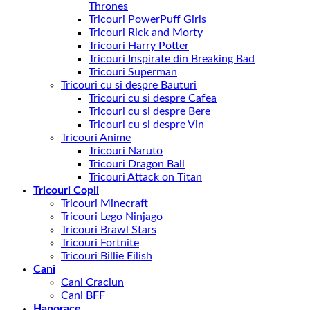
Thrones
Tricouri PowerPuff Girls
Tricouri Rick and Morty
Tricouri Harry Potter
Tricouri Inspirate din Breaking Bad
Tricouri Superman
Tricouri cu si despre Bauturi
Tricouri cu si despre Cafea
Tricouri cu si despre Bere
Tricouri cu si despre Vin
Tricouri Anime
Tricouri Naruto
Tricouri Dragon Ball
Tricouri Attack on Titan
Tricouri Copii
Tricouri Minecraft
Tricouri Lego Ninjago
Tricouri Brawl Stars
Tricouri Fortnite
Tricouri Billie Eilish
Cani
Cani Craciun
Cani BFF
Hanorace