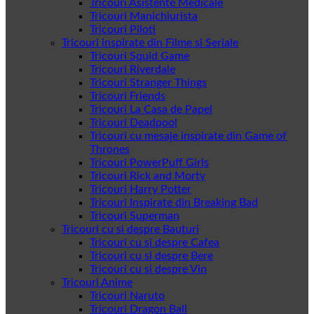
Tricouri Asistente Medicale
Tricouri Manichiurista
Tricouri Piloti
Tricouri inspirate din Filme si Seriale
Tricouri Squid Game
Tricouri Riverdale
Tricouri Stranger Things
Tricouri Friends
Tricouri La Casa de Papel
Tricouri Deadpool
Tricouri cu mesaje inspirate din Game of
Thrones
Tricouri PowerPuff Girls
Tricouri Rick and Morty
Tricouri Harry Potter
Tricouri Inspirate din Breaking Bad
Tricouri Superman
Tricouri cu si despre Bauturi
Tricouri cu si despre Cafea
Tricouri cu si despre Bere
Tricouri cu si despre Vin
Tricouri Anime
Tricouri Naruto
Tricouri Dragon Ball