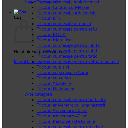
Înapoi la magazin
Tricouri cu mesaje moldovenesti
Tricouri Cupluri cu Mesaje
Tricouri cu mesaje ardelenesti
Coș
Tricouri BTS
Tricouri cu mesaje oltenesti
Tricouri cu mesaje pentru sefu
Tricouri ROCK
Tricouri Metallica
Tricouri cu mesaje pentru iubita
Tricouri cu mesaje pentru iubit
Nu ai niciun produs în coș.
Tricouri cu mesaje pentru tatici
Înapoi la magazin
Tricouri cu mesaje pentru viitoare mamici
Tricouri cu pisici
Tricouri cu si despre Caini
Tricouri cu versuri
Tricouri Absolvire
Tricouri Halloween
Alte categorii
Tricouri cu mesaje pentru burlacite
Tricouri aniversare cu luna nasterii
Tricouri Aniversare 50 ani
Tricouri Aniversare 40 ani
Tricouri Personalizate Familie
Tricouri cu mesaje pentru festival