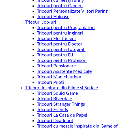
Tricouri cu mesaj funny
Tricouri pentru Gameri
Tricouri Personalizate Viitori Parinti
Tricouri Haioase
Tricouri Job-uri
Tricouri pentru Programatori
Tricouri pentru ingineri
Tricouri Electricieni
Tricouri pentru Doctori
Tricouri pentru fotografi
Tricouri pentru DJ
Tricouri pentru Profesori
Tricouri Pensionare
Tricouri Asistente Medicale
Tricouri Manichiurista
Tricouri Piloti
Tricouri inspirate din Filme si Seriale
Tricouri Squid Game
Tricouri Riverdale
Tricouri Stranger Things
Tricouri Friends
Tricouri La Casa de Papel
Tricouri Deadpool
Tricouri cu mesaje inspirate din Game of