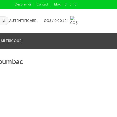
Despre noi
Contact
Blog
AUTENTIFICARE
COȘ /
0,00
LEI
IMI TRICOURI
l-bumbac