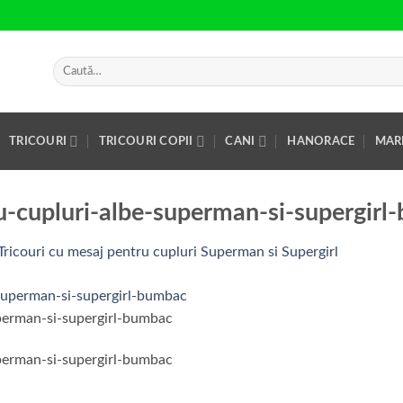
Caută
după:
TRICOURI
TRICOURI COPII
CANI
HANORACE
MAR
u-cupluri-albe-superman-si-supergir
Tricouri cu mesaj pentru cupluri Superman si Supergirl
uperman-si-supergirl-bumbac
uperman-si-supergirl-bumbac