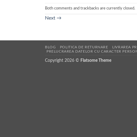
Both comments and trackbacks are currently closed.
Next
→
BLOG
POLITICA DE RETURNARE
LIVRAREA P
PRELUCRAREA DATELOR CU CARACTER PERSO
Copyright 2026 ©
Flatsome Theme