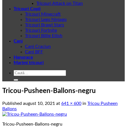
Tricouri Attack on Titan
Tricouri Copii
Tricouri Minecraft
Tricouri Lego Ninjago
Tricouri Brawl Stars
Tricouri Fortnite
Tricouri Billie Eilish
Cani
Cani Craciun
Cani BFF
Hanorace
Marimi tricouri
Caută
după:
Tricou-Pusheen-Ballons-negru
Published
august 10, 2021
at
641 × 600
in
Tricou Pusheen
Ballons
Tricou-Pusheen-Ballons-negru