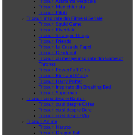
Tricouri Asistente Medicale
Tricouri Manichiurista
Tricouri Piloti
Tricouri inspirate din Filme si Seriale
Tricouri Squid Game
Tricouri Riverdale
Tricouri Stranger Things
Tricouri Friends
Tricouri La Casa de Papel
Tricouri Deadpool
Tricouri cu mesaje inspirate din Game of
Thrones
Tricouri PowerPuff Girls
Tricouri Rick and Morty
Tricouri Harry Potter
Tricouri Inspirate din Breaking Bad
Tricouri Superman
Tricouri cu si despre Bauturi
Tricouri cu si despre Cafea
Tricouri cu si despre Bere
Tricouri cu si despre Vin
Tricouri Anime
Tricouri Naruto
Tricouri Dragon Ball