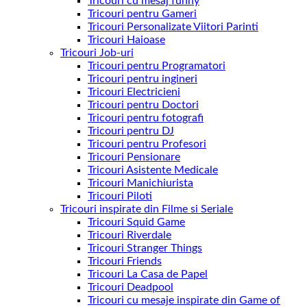
Tricouri cu mesaj funny
Tricouri pentru Gameri
Tricouri Personalizate Viitori Parinti
Tricouri Haioase
Tricouri Job-uri
Tricouri pentru Programatori
Tricouri pentru ingineri
Tricouri Electricieni
Tricouri pentru Doctori
Tricouri pentru fotografi
Tricouri pentru DJ
Tricouri pentru Profesori
Tricouri Pensionare
Tricouri Asistente Medicale
Tricouri Manichiurista
Tricouri Piloti
Tricouri inspirate din Filme si Seriale
Tricouri Squid Game
Tricouri Riverdale
Tricouri Stranger Things
Tricouri Friends
Tricouri La Casa de Papel
Tricouri Deadpool
Tricouri cu mesaje inspirate din Game of