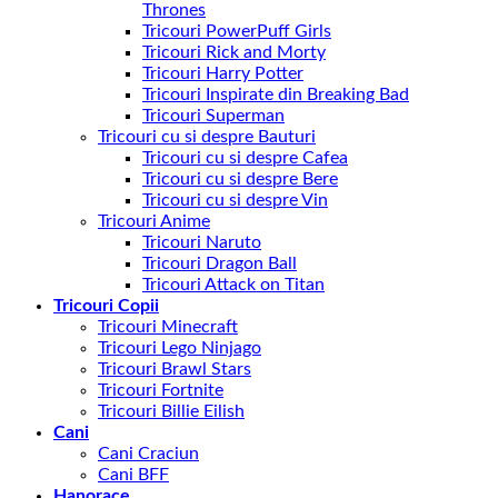
Thrones
Tricouri PowerPuff Girls
Tricouri Rick and Morty
Tricouri Harry Potter
Tricouri Inspirate din Breaking Bad
Tricouri Superman
Tricouri cu si despre Bauturi
Tricouri cu si despre Cafea
Tricouri cu si despre Bere
Tricouri cu si despre Vin
Tricouri Anime
Tricouri Naruto
Tricouri Dragon Ball
Tricouri Attack on Titan
Tricouri Copii
Tricouri Minecraft
Tricouri Lego Ninjago
Tricouri Brawl Stars
Tricouri Fortnite
Tricouri Billie Eilish
Cani
Cani Craciun
Cani BFF
Hanorace