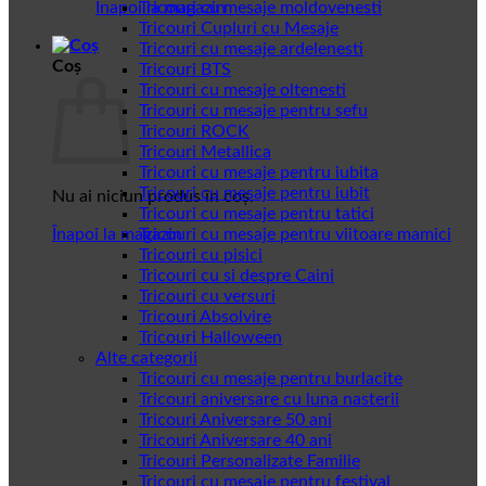
Înapoi la magazin
Tricouri cu mesaje moldovenesti
Tricouri Cupluri cu Mesaje
Tricouri cu mesaje ardelenesti
Coș
Tricouri BTS
Tricouri cu mesaje oltenesti
Tricouri cu mesaje pentru sefu
Tricouri ROCK
Tricouri Metallica
Tricouri cu mesaje pentru iubita
Tricouri cu mesaje pentru iubit
Nu ai niciun produs în coș.
Tricouri cu mesaje pentru tatici
Înapoi la magazin
Tricouri cu mesaje pentru viitoare mamici
Tricouri cu pisici
Tricouri cu si despre Caini
Tricouri cu versuri
Tricouri Absolvire
Tricouri Halloween
Alte categorii
Tricouri cu mesaje pentru burlacite
Tricouri aniversare cu luna nasterii
Tricouri Aniversare 50 ani
Tricouri Aniversare 40 ani
Tricouri Personalizate Familie
Tricouri cu mesaje pentru festival