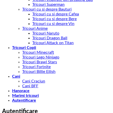
Tricouri Superman
Tricouri cu si despre Bauturi
Tricouri cu si despre Cafea
Tricouri cu si despre Bere
Tricouri cu si despre Vin
Tricouri Anime
Tricouri Naruto
Tricouri Dragon Ball
Tricouri Attack on Titan
Tricouri Copii
Tricouri Minecraft
Tricouri Lego Ninjago
Tricouri Brawl Stars
Tricouri Fortnite
Tricouri Billie Eilish
Cani
Cani Craciun
Cani BFF
Hanorace
Marimi tricouri
Autentificare
Autentificare