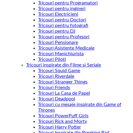
Tricouri pentru Programatori
Tricouri pentru ingineri
Tricouri Electricieni
Tricouri pentru Doctori
Tricouri pentru fotografi
Tricouri pentru DJ
Tricouri pentru Profesori
Tricouri Pensionare
Tricouri Asistente Medicale
Tricouri Manichiurista
Tricouri Piloti
Tricouri inspirate din Filme si Seriale
Tricouri Squid Game
Tricouri Riverdale
Tricouri Stranger Things
Tricouri Friends
Tricouri La Casa de Papel
Tricouri Deadpool
Tricouri cu mesaje inspirate din Game of
Thrones
Tricouri PowerPuff Girls
Tricouri Rick and Morty
Tricouri Harry Potter
Tricouri Inspirate din Breaking Bad