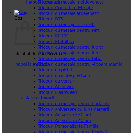
Înapoi la magazin
Tricouri cu mesaje moldovenesti
Tricouri Cupluri cu Mesaje
Tricouri cu mesaje ardelenesti
Coș
Tricouri BTS
Tricouri cu mesaje oltenesti
Tricouri cu mesaje pentru sefu
Tricouri ROCK
Tricouri Metallica
Tricouri cu mesaje pentru iubita
Tricouri cu mesaje pentru iubit
Nu ai niciun produs în coș.
Tricouri cu mesaje pentru tatici
Înapoi la magazin
Tricouri cu mesaje pentru viitoare mamici
Tricouri cu pisici
Tricouri cu si despre Caini
Tricouri cu versuri
Tricouri Absolvire
Tricouri Halloween
Alte categorii
Tricouri cu mesaje pentru burlacite
Tricouri aniversare cu luna nasterii
Tricouri Aniversare 50 ani
Tricouri Aniversare 40 ani
Tricouri Personalizate Familie
Tricouri cu mesaje pentru festival