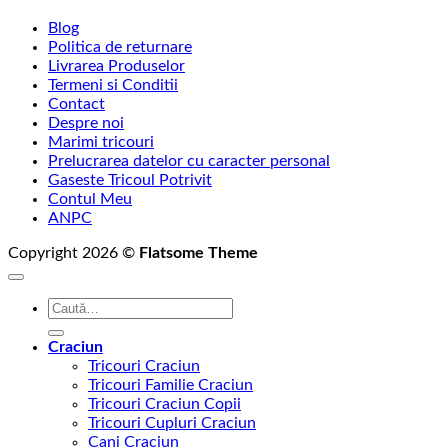
Blog
Politica de returnare
Livrarea Produselor
Termeni si Conditii
Contact
Despre noi
Marimi tricouri
Prelucrarea datelor cu caracter personal
Gaseste Tricoul Potrivit
Contul Meu
ANPC
Copyright 2026 ©
Flatsome Theme
Caută
după:
Craciun
Tricouri Craciun
Tricouri Familie Craciun
Tricouri Craciun Copii
Tricouri Cupluri Craciun
Cani Craciun