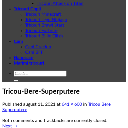
Tricouri Attack on Titan
Tricouri Copii
Tricouri Minecraft
Tricouri Lego Ninjago
Tricouri Brawl Stars
Tricouri Fortnite
Tricouri Billie Eilish
Cani
Cani Craciun
Cani BFF
Hanorace
Marimi tricouri
Caută
după:
Tricou-Bere-Superputere
Published
august 11, 2021
at
641 × 600
in
Tricou Bere
Superputere
Both comments and trackbacks are currently closed.
Next
→