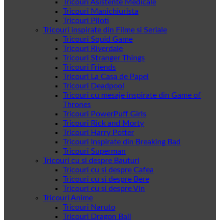
Tricouri Asistente Medicale
Tricouri Manichiurista
Tricouri Piloti
Tricouri inspirate din Filme si Seriale
Tricouri Squid Game
Tricouri Riverdale
Tricouri Stranger Things
Tricouri Friends
Tricouri La Casa de Papel
Tricouri Deadpool
Tricouri cu mesaje inspirate din Game of
Thrones
Tricouri PowerPuff Girls
Tricouri Rick and Morty
Tricouri Harry Potter
Tricouri Inspirate din Breaking Bad
Tricouri Superman
Tricouri cu si despre Bauturi
Tricouri cu si despre Cafea
Tricouri cu si despre Bere
Tricouri cu si despre Vin
Tricouri Anime
Tricouri Naruto
Tricouri Dragon Ball