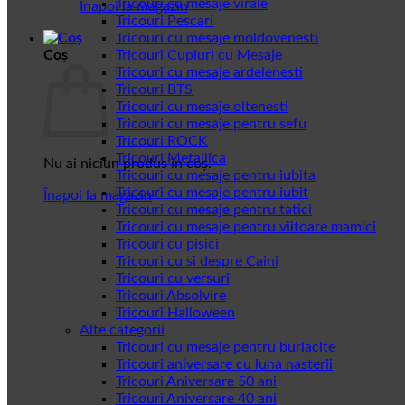
Tricouri cu mesaje virale
Înapoi la magazin
Tricouri Pescari
Tricouri cu mesaje moldovenesti
Coș
Tricouri Cupluri cu Mesaje
Tricouri cu mesaje ardelenesti
Tricouri BTS
Tricouri cu mesaje oltenesti
Tricouri cu mesaje pentru sefu
Tricouri ROCK
Tricouri Metallica
Nu ai niciun produs în coș.
Tricouri cu mesaje pentru iubita
Tricouri cu mesaje pentru iubit
Înapoi la magazin
Tricouri cu mesaje pentru tatici
Tricouri cu mesaje pentru viitoare mamici
Tricouri cu pisici
Tricouri cu si despre Caini
Tricouri cu versuri
Tricouri Absolvire
Tricouri Halloween
Alte categorii
Tricouri cu mesaje pentru burlacite
Tricouri aniversare cu luna nasterii
Tricouri Aniversare 50 ani
Tricouri Aniversare 40 ani