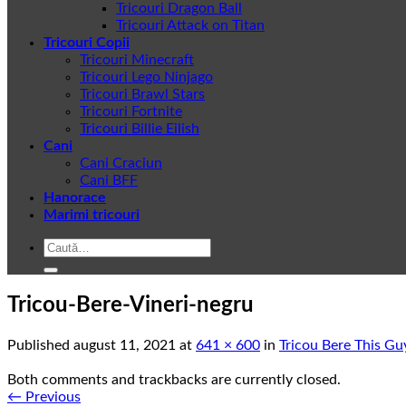
Tricouri Dragon Ball
Tricouri Attack on Titan
Tricouri Copii
Tricouri Minecraft
Tricouri Lego Ninjago
Tricouri Brawl Stars
Tricouri Fortnite
Tricouri Billie Eilish
Cani
Cani Craciun
Cani BFF
Hanorace
Marimi tricouri
Caută
după:
Tricou-Bere-Vineri-negru
Published
august 11, 2021
at
641 × 600
in
Tricou Bere This Gu
Both comments and trackbacks are currently closed.
←
Previous