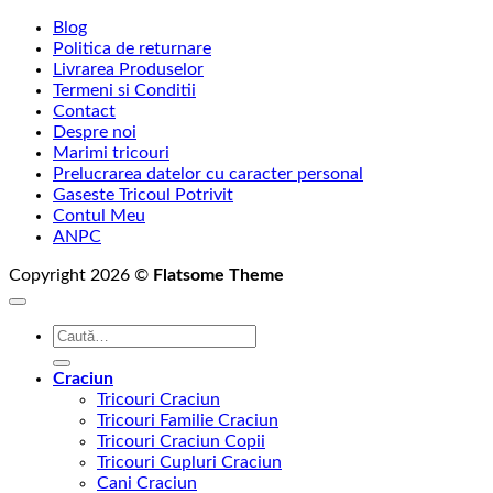
Blog
Politica de returnare
Livrarea Produselor
Termeni si Conditii
Contact
Despre noi
Marimi tricouri
Prelucrarea datelor cu caracter personal
Gaseste Tricoul Potrivit
Contul Meu
ANPC
Copyright 2026 ©
Flatsome Theme
Caută
după:
Craciun
Tricouri Craciun
Tricouri Familie Craciun
Tricouri Craciun Copii
Tricouri Cupluri Craciun
Cani Craciun