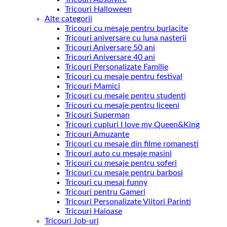
Tricouri Halloween
Alte categorii
Tricouri cu mesaje pentru burlacite
Tricouri aniversare cu luna nasterii
Tricouri Aniversare 50 ani
Tricouri Aniversare 40 ani
Tricouri Personalizate Familie
Tricouri cu mesaje pentru festival
Tricouri Mamici
Tricouri cu mesaje pentru studenti
Tricouri cu mesaje pentru liceeni
Tricouri Superman
Tricouri cupluri I love my Queen&King
Tricouri Amuzante
Tricouri cu mesaje din filme romanesti
Tricouri auto cu mesaje masini
Tricouri cu mesaje pentru soferi
Tricouri cu mesaje pentru barbosi
Tricouri cu mesaj funny
Tricouri pentru Gameri
Tricouri Personalizate Viitori Parinti
Tricouri Haioase
Tricouri Job-uri