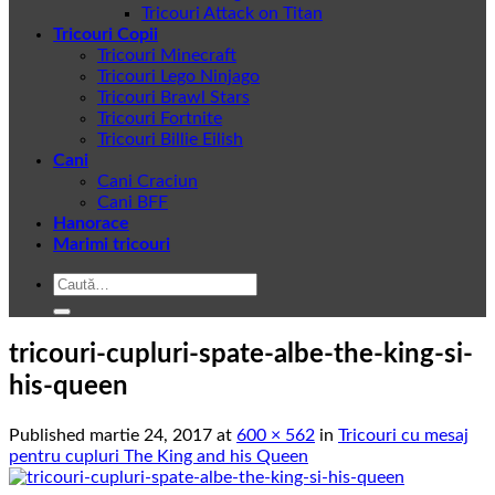
Tricouri Attack on Titan
Tricouri Copii
Tricouri Minecraft
Tricouri Lego Ninjago
Tricouri Brawl Stars
Tricouri Fortnite
Tricouri Billie Eilish
Cani
Cani Craciun
Cani BFF
Hanorace
Marimi tricouri
Caută
după:
tricouri-cupluri-spate-albe-the-king-si-
his-queen
Published
martie 24, 2017
at
600 × 562
in
Tricouri cu mesaj
pentru cupluri The King and his Queen