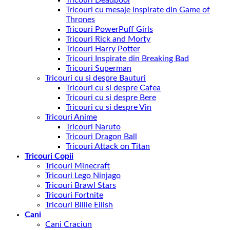
Tricouri cu mesaje inspirate din Game of
Thrones
Tricouri PowerPuff Girls
Tricouri Rick and Morty
Tricouri Harry Potter
Tricouri Inspirate din Breaking Bad
Tricouri Superman
Tricouri cu si despre Bauturi
Tricouri cu si despre Cafea
Tricouri cu si despre Bere
Tricouri cu si despre Vin
Tricouri Anime
Tricouri Naruto
Tricouri Dragon Ball
Tricouri Attack on Titan
Tricouri Copii
Tricouri Minecraft
Tricouri Lego Ninjago
Tricouri Brawl Stars
Tricouri Fortnite
Tricouri Billie Eilish
Cani
Cani Craciun