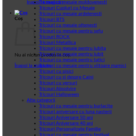
Înapoi la magazin
Tricouri cu mesaje moldovenesti
Tricouri Cupluri cu Mesaje
Tricouri cu mesaje ardelenesti
Coș
Tricouri BTS
Tricouri cu mesaje oltenesti
Tricouri cu mesaje pentru sefu
Tricouri ROCK
Tricouri Metallica
Tricouri cu mesaje pentru iubita
Tricouri cu mesaje pentru iubit
Nu ai niciun produs în coș.
Tricouri cu mesaje pentru tatici
Înapoi la magazin
Tricouri cu mesaje pentru viitoare mamici
Tricouri cu pisici
Tricouri cu si despre Caini
Tricouri cu versuri
Tricouri Absolvire
Tricouri Halloween
Alte categorii
Tricouri cu mesaje pentru burlacite
Tricouri aniversare cu luna nasterii
Tricouri Aniversare 50 ani
Tricouri Aniversare 40 ani
Tricouri Personalizate Familie
Tricouri cu mesaje pentru festival