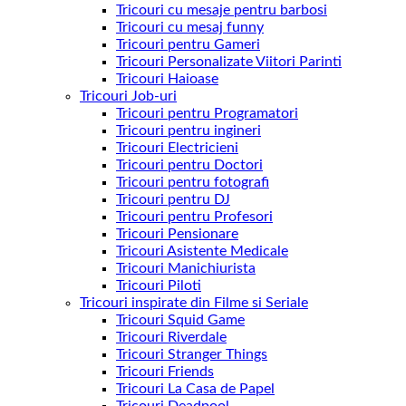
Tricouri cu mesaje pentru barbosi
Tricouri cu mesaj funny
Tricouri pentru Gameri
Tricouri Personalizate Viitori Parinti
Tricouri Haioase
Tricouri Job-uri
Tricouri pentru Programatori
Tricouri pentru ingineri
Tricouri Electricieni
Tricouri pentru Doctori
Tricouri pentru fotografi
Tricouri pentru DJ
Tricouri pentru Profesori
Tricouri Pensionare
Tricouri Asistente Medicale
Tricouri Manichiurista
Tricouri Piloti
Tricouri inspirate din Filme si Seriale
Tricouri Squid Game
Tricouri Riverdale
Tricouri Stranger Things
Tricouri Friends
Tricouri La Casa de Papel
Tricouri Deadpool