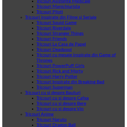
Tricouri Asistente Medicale
Tricouri Manichiurista
Tricouri Piloti
Tricouri inspirate din Filme si Seriale
Tricouri Squid Game
Tricouri Riverdale
Tricouri Stranger Things
Tricouri Friends
Tricouri La Casa de Papel
Tricouri Deadpool
Tricouri cu mesaje inspirate din Game of
Thrones
Tricouri PowerPuff Girls
Tricouri Rick and Morty
Tricouri Harry Potter
Tricouri Inspirate din Breaking Bad
Tricouri Superman
Tricouri cu si despre Bauturi
Tricouri cu si despre Cafea
Tricouri cu si despre Bere
Tricouri cu si despre Vin
Tricouri Anime
Tricouri Naruto
Tricouri Dragon Ball