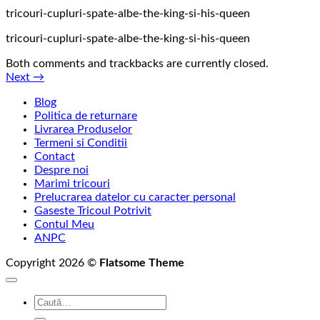
tricouri-cupluri-spate-albe-the-king-si-his-queen
tricouri-cupluri-spate-albe-the-king-si-his-queen
Both comments and trackbacks are currently closed.
Next
→
Blog
Politica de returnare
Livrarea Produselor
Termeni si Conditii
Contact
Despre noi
Marimi tricouri
Prelucrarea datelor cu caracter personal
Gaseste Tricoul Potrivit
Contul Meu
ANPC
Copyright 2026 ©
Flatsome Theme
Caută
după: