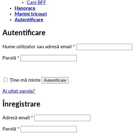
Cani BFF
Hanorace
Marimi tricouri
Autentificare
Autentificare
Obligatoriu
Nume utilizator sau adresă email
*
Obligatoriu
Parolă
*
Ține-mă minte
Autentificare
Ai uitat parola?
Înregistrare
Obligatoriu
Adresă email
*
Obligatoriu
Parolă
*