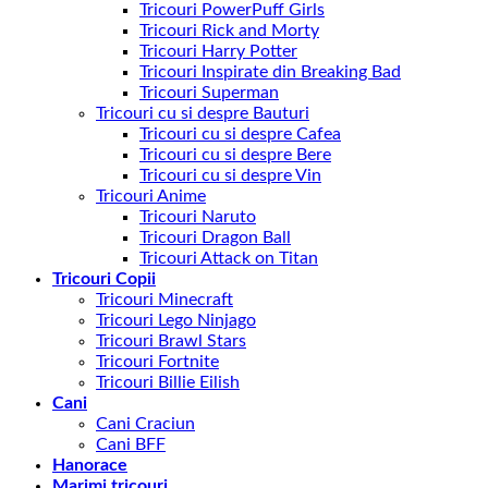
Tricouri PowerPuff Girls
Tricouri Rick and Morty
Tricouri Harry Potter
Tricouri Inspirate din Breaking Bad
Tricouri Superman
Tricouri cu si despre Bauturi
Tricouri cu si despre Cafea
Tricouri cu si despre Bere
Tricouri cu si despre Vin
Tricouri Anime
Tricouri Naruto
Tricouri Dragon Ball
Tricouri Attack on Titan
Tricouri Copii
Tricouri Minecraft
Tricouri Lego Ninjago
Tricouri Brawl Stars
Tricouri Fortnite
Tricouri Billie Eilish
Cani
Cani Craciun
Cani BFF
Hanorace
Marimi tricouri