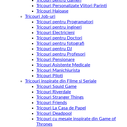
Tricouri pentru Gameri
Tricouri Personalizate Viitori Parinti
Tricouri Haioase
Tricouri Job-uri
Tricouri pentru Programatori
Tricouri pentru ingineri
Tricouri Electricieni
Tricouri pentru Doctori
Tricouri pentru fotografi
Tricouri pentru DJ
Tricouri pentru Profesori
Tricouri Pensionare
Tricouri Asistente Medicale
Tricouri Manichiurista
Tricouri Piloti
Tricouri inspirate din Filme si Seriale
Tricouri Squid Game
Tricouri Riverdale
Tricouri Stranger Things
Tricouri Friends
Tricouri La Casa de Papel
Tricouri Deadpool
Tricouri cu mesaje inspirate din Game of
Thrones