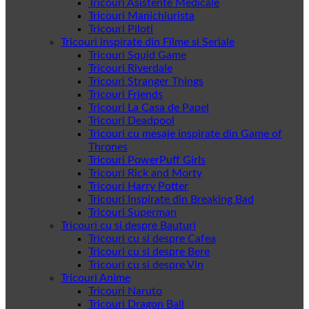
Tricouri Asistente Medicale
Tricouri Manichiurista
Tricouri Piloti
Tricouri inspirate din Filme si Seriale
Tricouri Squid Game
Tricouri Riverdale
Tricouri Stranger Things
Tricouri Friends
Tricouri La Casa de Papel
Tricouri Deadpool
Tricouri cu mesaje inspirate din Game of
Thrones
Tricouri PowerPuff Girls
Tricouri Rick and Morty
Tricouri Harry Potter
Tricouri Inspirate din Breaking Bad
Tricouri Superman
Tricouri cu si despre Bauturi
Tricouri cu si despre Cafea
Tricouri cu si despre Bere
Tricouri cu si despre Vin
Tricouri Anime
Tricouri Naruto
Tricouri Dragon Ball