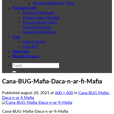
Tricouri Attack on Titan
Tricouri Copii
Tricouri Minecraft
Tricouri Lego Ninjago
Tricouri Brawl Stars
Tricouri Fortnite
Tricouri Billie Eilish
Cani
Cani Craciun
Cani BFF
Hanorace
Marimi tricouri
Caută
după:
Cana-BUG-Mafia-Daca-n-ar-fi-Mafia
Published
august 20, 2021
at
600 × 600
in
Cana BUG Mafia-
Daca n-ar fi Mafia
Cana-BUG-Mafia-Daca-n-ar-fi-Mafia