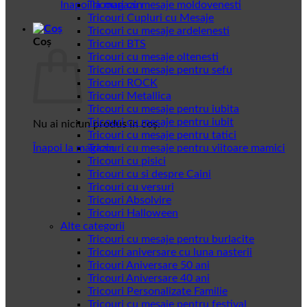
Înapoi la magazin
Tricouri cu mesaje moldovenesti
Tricouri Cupluri cu Mesaje
Tricouri cu mesaje ardelenesti
Coș
Tricouri BTS
Tricouri cu mesaje oltenesti
Tricouri cu mesaje pentru sefu
Tricouri ROCK
Tricouri Metallica
Tricouri cu mesaje pentru iubita
Tricouri cu mesaje pentru iubit
Nu ai niciun produs în coș.
Tricouri cu mesaje pentru tatici
Înapoi la magazin
Tricouri cu mesaje pentru viitoare mamici
Tricouri cu pisici
Tricouri cu si despre Caini
Tricouri cu versuri
Tricouri Absolvire
Tricouri Halloween
Alte categorii
Tricouri cu mesaje pentru burlacite
Tricouri aniversare cu luna nasterii
Tricouri Aniversare 50 ani
Tricouri Aniversare 40 ani
Tricouri Personalizate Familie
Tricouri cu mesaje pentru festival