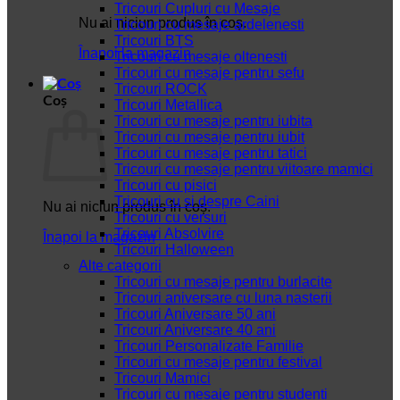
Tricouri Cupluri cu Mesaje
Nu ai niciun produs în coș.
Tricouri cu mesaje ardelenesti
Tricouri BTS
Înapoi la magazin
Tricouri cu mesaje oltenesti
Tricouri cu mesaje pentru sefu
Tricouri ROCK
Coș
Tricouri Metallica
Tricouri cu mesaje pentru iubita
Tricouri cu mesaje pentru iubit
Tricouri cu mesaje pentru tatici
Tricouri cu mesaje pentru viitoare mamici
Tricouri cu pisici
Tricouri cu si despre Caini
Nu ai niciun produs în coș.
Tricouri cu versuri
Tricouri Absolvire
Înapoi la magazin
Tricouri Halloween
Alte categorii
Tricouri cu mesaje pentru burlacite
Tricouri aniversare cu luna nasterii
Tricouri Aniversare 50 ani
Tricouri Aniversare 40 ani
Tricouri Personalizate Familie
Tricouri cu mesaje pentru festival
Tricouri Mamici
Tricouri cu mesaje pentru studenti