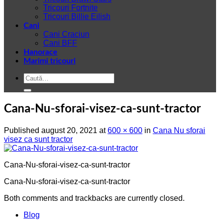
Tricouri Fortnite
Tricouri Billie Eilish
Cani
Cani Craciun
Cani BFF
Hanorace
Marimi tricouri
Caută
după:
Cana-Nu-sforai-visez-ca-sunt-tractor
Published
august 20, 2021
at
600 × 600
in
Cana Nu sforai
visez ca sunt tractor
Cana-Nu-sforai-visez-ca-sunt-tractor
Cana-Nu-sforai-visez-ca-sunt-tractor
Both comments and trackbacks are currently closed.
Blog