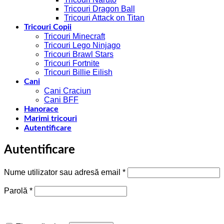
Tricouri Dragon Ball
Tricouri Attack on Titan
Tricouri Copii
Tricouri Minecraft
Tricouri Lego Ninjago
Tricouri Brawl Stars
Tricouri Fortnite
Tricouri Billie Eilish
Cani
Cani Craciun
Cani BFF
Hanorace
Marimi tricouri
Autentificare
Autentificare
Obligatoriu
Nume utilizator sau adresă email
*
Obligatoriu
Parolă
*