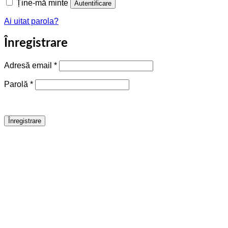
Ține-mă minte
Autentificare
Ai uitat parola?
Înregistrare
Obligatoriu
Adresă email
*
Obligatoriu
Parolă
*
Înregistrare